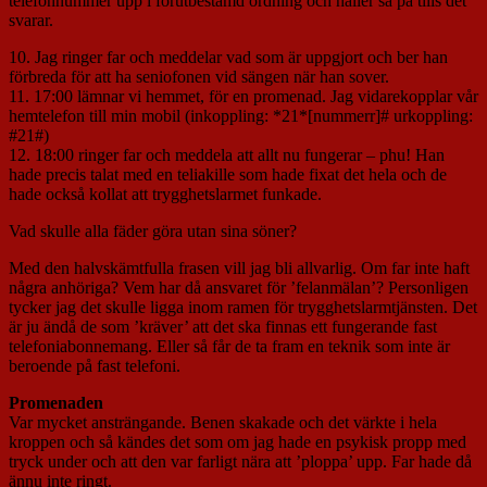
telefonnummer upp i förutbestämd ordning och håller så på tills det
svarar.
10. Jag ringer far och meddelar vad som är uppgjort och ber han
förbreda för att ha seniofonen vid sängen när han sover.
11. 17:00 lämnar vi hemmet, för en promenad. Jag vidarekopplar vår
hemtelefon till min mobil (inkoppling: *21*[nummerr]# urkoppling:
#21#)
12. 18:00 ringer far och meddela att allt nu fungerar – phu! Han
hade precis talat med en teliakille som hade fixat det hela och de
hade också kollat att trygghetslarmet funkade.
Vad skulle alla fäder göra utan sina söner?
Med den halvskämtfulla frasen vill jag bli allvarlig. Om far inte haft
några anhöriga? Vem har då ansvaret för ’felanmälan’? Personligen
tycker jag det skulle ligga inom ramen för trygghetslarmtjänsten. Det
är ju ändå de som ’kräver’ att det ska finnas ett fungerande fast
telefoniabonnemang. Eller så får de ta fram en teknik som inte är
beroende på fast telefoni.
Promenaden
Var mycket ansträngande. Benen skakade och det värkte i hela
kroppen och så kändes det som om jag hade en psykisk propp med
tryck under och att den var farligt nära att ’ploppa’ upp. Far hade då
ännu inte ringt.