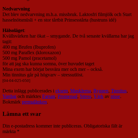
Nedvarvning
Det blev nedvarvning m.h.a. missbruk. Laktosfri filmjölk och Start
hasselnötsmüsli + en stor tårtbit Prinsesstårta (hustruns idé)
Hälsoläget
:
Kvällsvärken har ökat – smygande. De två senaste kvällarna har jag
tagit:
400 mg Brufen (Ibuprofen)
500 mg Paraflex (kloroxazon)
500 mg Pamol (pracetamol)
för att jag ska kunna somna, över huvudet taget
Mina exem har börjat besvära mer och mer – också.
Min tinnitus går på högvarv – stressutlöst.
[04-04-025-050]
Detta inlägg publicerades i
eksem
,
Musklerna
,
Ryggen
,
Tinnitus
,
Vardag
och märktes
Farsan
,
Promenad
,
Stress
,
Värk
av
nisse
.
Bokmärk
permalänken
.
Lämna ett svar
Din e-postadress kommer inte publiceras.
Obligatoriska fält är
märkta
*