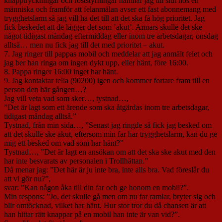
knapptryckningar och röststyrningar hamnar jag till slut hos en
människa och framför att felanmälan avser ett fast abonnemang med
trygghetslarm så jag vill ha det till att det ska få hög prioritet. Jag
fick beskedet att de lägger det som ’akut’. Annars skulle det ske
något tidigast måndag eftermiddag eller inom tre arbetsdagar, onsdag
alltså… men nu fick jag till det med prioritet – akut.
7. Jag ringer till pappas mobil och meddelar att jag anmält felet och
jag ber han ringa om ingen dykt upp, eller hänt, före 16:00.
8. Pappa ringer 16:00 inget har hänt.
9. Jag kontaktar telia (90200) igen och kommer fortare fram till en
person den här gången…?
Jag vill veta vad som sker…, tystnad…,
”Det är lagt som ett ärende som ska åtgärdas inom tre arbetsdagar,
tidigast måndag alltså.”
Tystnad, från min sida…, ”Senast jag ringde så fick jag besked om
att det skulle ske akut, eftersom min far har trygghetslarm, kan du ge
mig ett besked om vad som har hänt?”
Tystnad…, ”Det är lagt en ansökan om att det ska ske akut med den
har inte besvarats av personalen i Trollhättan.”
Då menar jag: ”Det här är ju inte bra, inte alls bra. Vad föreslår du
att vi gör nu?”,
svar: ”Kan någon åka till din far och ge honom en mobil?”.
Min respons: ”Jo, det skulle gå men om nu far ramlar, bryter sig och
blir omtöcknad, vilket har hänt. Hur stor tror du då chansen är att
han hittar rätt knappar på en mobil han inte är van vid?”.