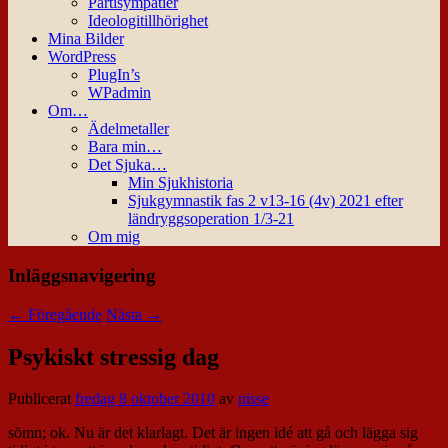
Partisympatier
Ideologitillhörighet
Mina Bilder
WordPress
PlugIn’s
WPadmin
Om…
Ädelmetaller
Bara min…
Det Sjuka…
Min Sjukhistoria
Sjukgymnastik fas 2 v13-16 (4v) 2021 efter
ländryggsoperation 1/3-21
Om mig
Inläggsnavigering
←
Föregående
Nästa
→
Psykiskt stressig dag
Publicerat
fredag 8 oktober 2010
av
nisse
sömn; ok. Nu är det klarlagt. Det är ingen idé att gå och lägga sig