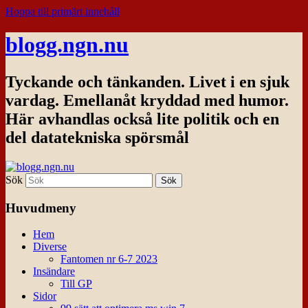
Hoppa till primärt innehåll
blogg.ngn.nu
Tyckande och tänkanden. Livet i en sjuk
vardag. Emellanåt kryddad med humor.
Här avhandlas också lite politik och en
del datatekniska spörsmål
Sök
Huvudmeny
Hem
Diverse
Fantomen nr 6-7 2023
Insändare
Till GP
Sidor