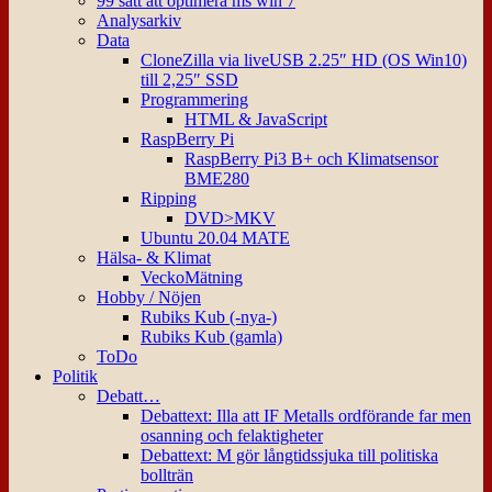
99 sätt att optimera ms win 7
Analysarkiv
Data
CloneZilla via liveUSB 2.25″ HD (OS Win10)
till 2,25″ SSD
Programmering
HTML & JavaScript
RaspBerry Pi
RaspBerry Pi3 B+ och Klimatsensor
BME280
Ripping
DVD>MKV
Ubuntu 20.04 MATE
Hälsa- & Klimat
VeckoMätning
Hobby / Nöjen
Rubiks Kub (-nya-)
Rubiks Kub (gamla)
ToDo
Politik
Debatt…
Debattext: Illa att IF Metalls ordförande far men
osanning och felaktigheter
Debattext: M gör långtidssjuka till politiska
bollträn