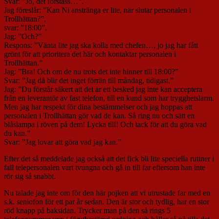
Svar: ”Jo, det förståss…”.
Jag föreslår: ”Kan Ni anstränga er lite, när slutar personalen i
Trollhättan?”,
svar: ”18:00”.
Jag: ”Och?”
Respons: ”Vänta lite jag ska kolla med chefen…, jo jag har fått
grönt för att prioritera det här och kontaktar personalen i
Trollhättan.”
Jag: ”Bra! Och om de nu trots det inte hinner till 18:00?”
Svar: ”Jag då blir det inget förrän till måndag, tidigast.”
Jag: ”Du förstår säkert att det är ett besked jag inte kan acceptera
från en leverantör av fast telefon, till en kund som har trygghetslarm.
Men jag har respekt för dina bestämmelser och jag hoppas att
personalen i Trollhättan gör vad de kan. Så ring nu och sätt en
blåslampa i röven på dem! Lycka till! Och tack för att du göra vad
du kan.”
Svar: ”Jag lovar att göra vad jag kan.”
Efter det så meddelade jag också att det fick bli lite speciella rutiner i
fall telepersonalen vart tvungna och gå in till far eftersom han inte
rör sig så snabbt.
Nu talade jag inte om för den här pojken att vi utrustade far med en
s.k. seniofon för ett par år sedan. Den är stor och tydlig, har en stor
röd knapp på baksidan. Trycker man på den så rings 5