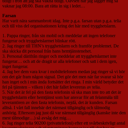
tidigt i tron att jag ska vakna tidigt. Oavsett när jag lägger mig så
vaknar jag 08:00. Bara att rätta in sig i ledet…
Farsan
Har varit nära sammanbrott idag. Inte p.g.a. farsan utan p.g.a. telia
och till viss del organisationen kring det här med trygghetslarm.
1. Pappa ringer, från sin mobil och meddelar att ingen telefoner
fungerar och trygghetslarmet blinkar rött.
2. Jag ringer till THN’s trygghetslarm och framför problemet. De
ska skicka dit personal från hans hemtjänstenehet.
3. Personal därifrån ringer och meddelar att trygghetslarmet inte
fungerar… och att de dragit ur alla telefoner och satt i dem igen,
inget fungerar.
4. Jag ber dem vara kvar i mobiltelefonen medan jag ringer så vi hör
om det går fram någon signal. Det gör det men när far svarar så hör
han inget och i min ända fortsätter det ringa. I min värld betyder det
fel på tjänsten – vilken i det här fallet levereras av telia.
5. När det är fel på den fasta telefonin så ska man inte tro att det är
trygghetslarm eller hemtjänst som har ansvar för att felanmäla till
leverantören av den fasta telefonin, nejdå, det är kunden. Farsan
alltså. I vårt fall innebär det närmast tillgänglig och tålmodig
anhörig. Eftersom jag just då var närmast tillgänglig (kanske inte den
mest tålmodige…) så avsåg det mig…
6. Jag ringer telia 90200 (privattelefoni) efter ett svårbeskrivligt antal