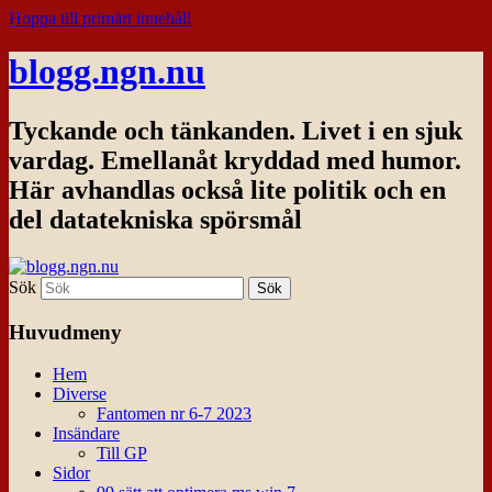
Hoppa till primärt innehåll
blogg.ngn.nu
Tyckande och tänkanden. Livet i en sjuk
vardag. Emellanåt kryddad med humor.
Här avhandlas också lite politik och en
del datatekniska spörsmål
Sök
Huvudmeny
Hem
Diverse
Fantomen nr 6-7 2023
Insändare
Till GP
Sidor