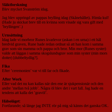
Släktforskning
Blev mycket Svanström idag.
Jag blev uppringd av pappas brylling idag (Skånehållet). Himla kul!
(Hade ju skickat brev till en kvinna som visade sig vara gift med
’bryllingen’.)
Urnsättning
Idag lade vi morbror Runes kvarlevor (askan i en urna) i ett hål
bredvid graven, Rune hade redan ordnat så att han kom i samma
grav som sin mamma och pappa och bror. Min mor (Runes syster)
valde att läggas i samma skogslundsgrav som min syster (min mors
dotter) [dubbeltydlig?].
Fika
Efter ’ceremonien’ var vi till far och fikade.
After Work
Eller vad det nu kan kallas när den ene är sjukpensionär och den
andre ’mellan två jobb’. Några öl blev det i vart fall. Jag hade en
tendens att kalla det ’gravöl’.
Hälsoläget
:
Fortfarande; så länge jag INTE rör på mig så känns det ganska OK.