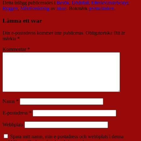
Detta inlägg publicerades i
Besök
,
Dödsfall
,
Efterlevandebestyr
,
Ryggen
,
Släktforskning
av
nisse
. Bokmärk
permalänken
.
Lämna ett svar
Din e-postadress kommer inte publiceras.
Obligatoriska fält är
märkta
*
Kommentar
*
Namn
*
E-postadress
*
Webbplats
Spara mitt namn, min e-postadress och webbplats i denna