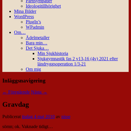
Partisympatier
Ideologitillhörighet
Mina Bilder
WordPress
PlugIn’s
WPadmin
Om…
Ädelmetaller
Bara min…
Det Sjuka…
Min Sjukhistoria
Sjukgymnastik fas 2 v13-16 (4v) 2021 efter
ländryggsoperation 1/3-21
Om mig
Inläggsnavigering
←
Föregående
Nästa
→
Gravdag
Publicerat
tisdag 4 maj 2010
av
nisse
sömn; ok. Vaknade tidigt…