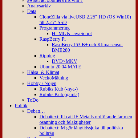
99 sätt att optimera ms win 7
Analysarkiv
Data
CloneZilla via liveUSB 2.25″ HD (OS Win10)
till 2,25″ SSD
Programmering
HTML & JavaScript
RaspBerry Pi
RaspBerry Pi3 B+ och Klimatsensor
BME280
Ripping
DVD>MKV
Ubuntu 20.04 MATE
Hälsa- & Klimat
VeckoMätning
Hobby / Nöjen
Rubiks Kub (-nya-)
Rubiks Kub (gamla)
ToDo
Politik
Debatt…
Debattext: Illa att IF Metalls ordförande far men
osanning och felaktigheter
Debattext: M gör långtidssjuka till politiska
bollträn