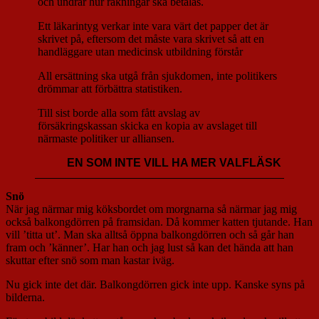
och undrar hur räkningar ska betalas.
Ett läkarintyg verkar inte vara värt det papper det är
skrivet på, eftersom det måste vara skrivet så att en
handläggare utan medicinsk utbildning förstår
All ersättning ska utgå från sjukdomen, inte politikers
drömmar att förbättra statistiken.
Till sist borde alla som fått avslag av
försäkringskassan skicka en kopia av avslaget till
närmaste politiker ur alliansen.
EN SOM INTE VILL HA MER VALFLÄSK
Snö
När jag närmar mig köksbordet om morgnarna så närmar jag mig
också balkongdörren på framsidan. Då kommer katten tjutande. Han
vill ’titta ut’. Man ska alltså öppna balkongdörren och så går han
fram och ’känner’. Har han och jag lust så kan det hända att han
skuttar efter snö som man kastar iväg.
Nu gick inte det där. Balkongdörren gick inte upp. Kanske syns på
bilderna.