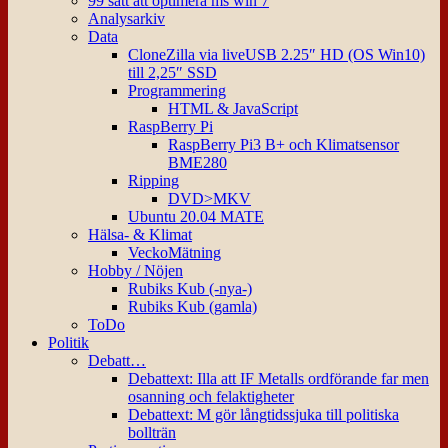
99 sätt att optimera ms win 7
Analysarkiv
Data
CloneZilla via liveUSB 2.25″ HD (OS Win10)
till 2,25″ SSD
Programmering
HTML & JavaScript
RaspBerry Pi
RaspBerry Pi3 B+ och Klimatsensor
BME280
Ripping
DVD>MKV
Ubuntu 20.04 MATE
Hälsa- & Klimat
VeckoMätning
Hobby / Nöjen
Rubiks Kub (-nya-)
Rubiks Kub (gamla)
ToDo
Politik
Debatt…
Debattext: Illa att IF Metalls ordförande far men
osanning och felaktigheter
Debattext: M gör långtidssjuka till politiska
bollträn