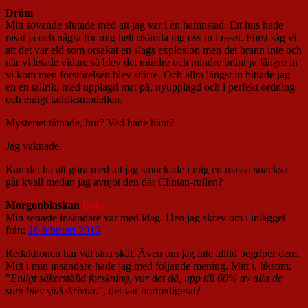
Dröm
Mitt sovande slutade med att jag var i en hamnstad. Ett hus hade
rasat ja och några för mig helt okända tog oss in i raset. Först såg vi
att det var eld som orsakat en slags explosion men det brann inte och
när vi letade vidare så blev det mindre och mindre bränt ju längre in
vi kom men förstörelsen blev större. Och allra längst in hittade jag
en en tallrik, med upplagd mat på, nyupplagd och i perfekt ordning
och enligt tallriksmodellen.
Mysteriet tätnade, hur? Vad hade hänt?
Jag vaknade.
Kan det ha att göra med att jag smockade i mig en massa snacks i
går kväll medan jag avnjöt den där Clintan-rullen?
Morgonblaskan
ttela
Min senaste insändare var med idag. Den jag skrev om i inlägget
från:
16 februari 2010
Redaktionen har väl sina skäl. Även om jag inte alltid begriper dem.
Mitt i min insändare hade jag med följande mening. Mitt i, liksom:
”
Enligt säkerställd forskning, var det då, upp till 60% av alla de
som blev sjukskrivna.
”, det var bortredigerat?