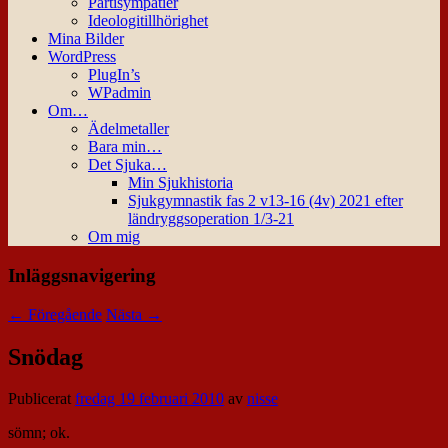
Partisympatier
Ideologitillhörighet
Mina Bilder
WordPress
PlugIn’s
WPadmin
Om…
Ädelmetaller
Bara min…
Det Sjuka…
Min Sjukhistoria
Sjukgymnastik fas 2 v13-16 (4v) 2021 efter
ländryggsoperation 1/3-21
Om mig
Inläggsnavigering
←
Föregående
Nästa
→
Snödag
Publicerat
fredag 19 februari 2010
av
nisse
sömn; ok.