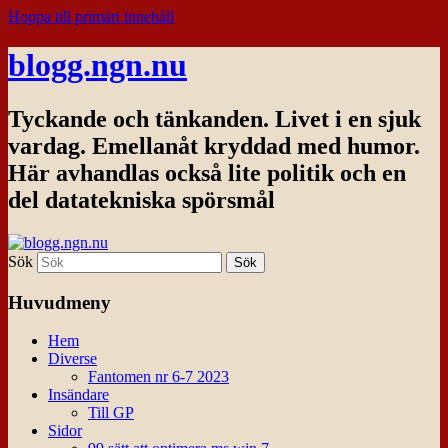
Hoppa till primärt innehåll
blogg.ngn.nu
Tyckande och tänkanden. Livet i en sjuk
vardag. Emellanåt kryddad med humor.
Här avhandlas också lite politik och en
del datatekniska spörsmål
Sök
Huvudmeny
Hem
Diverse
Fantomen nr 6-7 2023
Insändare
Till GP
Sidor