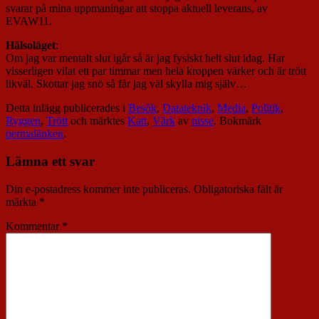
svarar på mina uppmaningar att stoppa aktuell leverans, av
EVAW11.
Hälsoläget
:
Om jag var mentalt slut igår så är jag fysiskt helt slut idag. Har
visserligen vilat ett par timmar men hela kroppen värker och är trött
likväl. Skottar jag snö så får jag väl skylla mig själv…
Detta inlägg publicerades i
Besök
,
Datateknik
,
Media
,
Politik
,
Ryggen
,
Trött
och märktes
Katt
,
Värk
av
nisse
. Bokmärk
permalänken
.
Lämna ett svar
Din e-postadress kommer inte publiceras.
Obligatoriska fält är
märkta
*
Kommentar
*