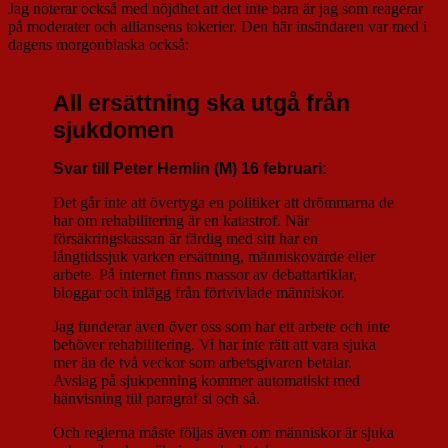
Jag noterar också med nöjdhet att det inte bara är jag som reagerar
på moderater och alliansens tokerier. Den här insändaren var med i
dagens morgonblaska också:
All ersättning ska utgå från
sjukdomen
Svar till Peter Hemlin (M) 16 februari:
Det går inte att övertyga en politiker att drömmarna de
har om rehabilitering är en katastrof. När
försäkringskassan är färdig med sitt har en
långtidssjuk varken ersättning, människovärde eller
arbete. På internet finns massor av debattartiklar,
bloggar och inlägg från förtvivlade människor.
Jag funderar även över oss som har ett arbete och inte
behöver rehabilitering. Vi har inte rätt att vara sjuka
mer än de två veckor som arbetsgivaren betalar.
Avslag på sjukpenning kommer automatiskt med
hänvisning till paragraf si och så.
Och reglerna måste följas även om människor är sjuka