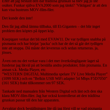
Efter att jag beställt den där trådlösa grunkan så blev jag ju lite
osäker. Funkar själva EVA2000 som jag tänkt? ’Viktigast’ är att den
kan visa hustruns MOV-film-filer.
Det kunde den inte!
Den får jag alltså lämna tillbaka, till El-Giganten – det blir inget
problem den köptes på öppet köp.
Knepigare verkar det bli med EVAW11. De var tydligen snabba på
pixmania och har börjat ’packa’ och har de det så går det tydligen
inte att stoppa. Då måste det levereras och sedan returneras. ja,
jösses.
Även om nu det verkar vara i det mer överkrångligaste laget så
funderar jag likväl på att beställa andra produkter, från pixmania. En
annan s.k. Media Player, en:
”WESTERN DIGITAL Multimedia spelare TV Live Media Player”
(1099 SEK) och en ”Belkin USB WiFi adapter 54 Mbps F5D7050”
(161 SEK) frakt tillkommer om 97 SEK.
Tankade ned manualen från Western Digital och läst och den ska
klara MOV-film-filer. Jag har också kontrollerat att den trådlösa
grunkan passar till den här apparaten.
Avvaktar dock beställningen lite då jag först vill se vad pixmania