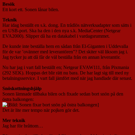
Besök
Ett kort ett. Sonen lånar bilen.
Teknik
Har idag beställt en s.k. dong. En trådlös nätverksadapter som sätts i
en USB-port. Ska ha den i den nya s.k. MediaCenter (Netgear
EVA2000). Slipper då ha en datakabel i vardagsrummet.
De kunde inte beställa hem en sådan från El-Giganten i Uddevalla
för de var ’ovänner med leverantören”? Det skiter väl liksom jag i.
Jag tycker ju att då får de väl beställa från en annan leverantör.
Nu har jag i vart fall beställt en; Netgear EVAW111, från Pixmania
(292 SEK). Hoppas det blir rätt nu bara. De har lagt sig till med ny
betalningsservice. I vart fall jämfört med när jag handlade där senast.
Snöskottningshjälp
Sonen lämnade tillbaka bilen och fixade sedan bort snön på den
östra balkongen:
Det är lite mer tempo när pojken gör det.
Mer teknik
Jag har för bråttom…