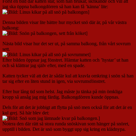
Först en bild där katten står, som han brukar, skrikande och vill att
jag ska öppna balkongdörren så han kan få ’känna’ lite:
Denna bilden visar lite bättre hur mycket snö där är, på vår västra
balkong:
Nästa bild visar hur det ser ut, på samma balkong, från vårt sovrum
sett.
Efter bilden öppnar jag fönstret. Hämtar katten och ’hystar’ ut han
och så klättrar jag själv efter, med en spade.
Katten tycker väl att det är sådär kul att kravla omkring i snön så han
tar sig efter en liten stund in igen, via sovrumsfönstret.
Efter hur lång tid som helst. Jag måste ju tänka på min ömkliga
kropp så ansåg jag mig färdig. Balkongdörren kunde öppnas.
Dels för att det är jobbigt att flytta på snö men också för att det är en
kul grej. Så här blev det:
Notera den där rätt så stora runda snöskivan som hänger på snöret,
upptill i bilden. Det är snö som byggt upp sig kring en klädnypa.