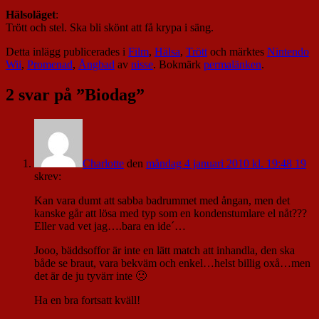
Hälsoläget
:
Trött och stel. Ska bli skönt att få krypa i säng.
Detta inlägg publicerades i
Film
,
Hälsa
,
Trött
och märktes
Nintendo
Wii
,
Promenad
,
Ångbad
av
nisse
. Bokmärk
permalänken
.
2 svar på ”
Biodag
”
Charlotte
den
måndag 4 januari 2010 kl. 19:48 19
skrev:
Kan vara dumt att sabba badrummet med ångan, men det
kanske går att lösa med typ som en kondenstumlare el nåt???
Eller vad vet jag….bara en ide´…
Jooo, bäddsoffor är inte en lätt match att inhandla, den ska
både se braut, vara bekväm och enkel…helst billig oxå…men
det är de ju tyvärr inte 🙁
Ha en bra fortsatt kväll!