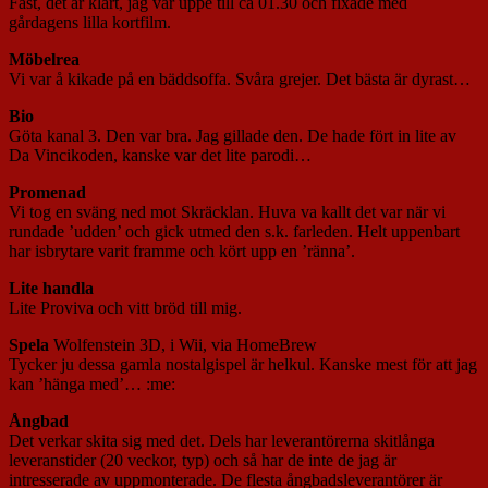
Fast, det är klart, jag var uppe till ca 01.30 och fixade med
gårdagens lilla kortfilm.
Möbelrea
Vi var å kikade på en bäddsoffa. Svåra grejer. Det bästa är dyrast…
Bio
Göta kanal 3. Den var bra. Jag gillade den. De hade fört in lite av
Da Vincikoden, kanske var det lite parodi…
Promenad
Vi tog en sväng ned mot Skräcklan. Huva va kallt det var när vi
rundade ’udden’ och gick utmed den s.k. farleden. Helt uppenbart
har isbrytare varit framme och kört upp en ’ränna’.
Lite handla
Lite Proviva och vitt bröd till mig.
Spela
Wolfenstein 3D, i Wii, via HomeBrew
Tycker ju dessa gamla nostalgispel är helkul. Kanske mest för att jag
kan ’hänga med’… :me:
Ångbad
Det verkar skita sig med det. Dels har leverantörerna skitlånga
leveranstider (20 veckor, typ) och så har de inte de jag är
intresserade av uppmonterade. De flesta ångbadsleverantörer är