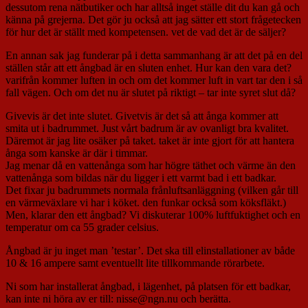
dessutom rena nätbutiker och har alltså inget ställe dit du kan gå och
känna på grejerna. Det gör ju också att jag sätter ett stort frågetecken
för hur det är ställt med kompetensen. vet de vad det är de säljer?
En annan sak jag funderar på i detta sammanhang är att det på en del
ställen står att ett ångbad är en sluten enhet. Hur kan den vara det?
varifrån kommer luften in och om det kommer luft in vart tar den i så
fall vägen. Och om det nu är slutet på riktigt – tar inte syret slut då?
Givevis är det inte slutet. Givetvis är det så att ånga kommer att
smita ut i badrummet. Just vårt badrum är av ovanligt bra kvalitet.
Däremot är jag lite osäker på taket. taket är inte gjort för att hantera
ånga som kanske är där i timmar.
Jag menar då en vattenånga som har högre täthet och värme än den
vattenånga som bildas när du ligger i ett varmt bad i ett badkar.
Det fixar ju badrummets normala frånluftsanläggning (vilken går till
en värmeväxlare vi har i köket. den funkar också som köksfläkt.)
Men, klarar den ett ångbad? Vi diskuterar 100% luftfuktighet och en
temperatur om ca 55 grader celsius.
Ångbad är ju inget man ’testar’. Det ska till elinstallationer av både
10 & 16 ampere samt eventuellt lite tillkommande rörarbete.
Ni som har installerat ångbad, i lägenhet, på platsen för ett badkar,
kan inte ni höra av er till: nisse@ngn.nu och berätta.