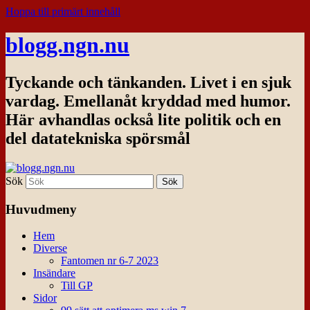
Hoppa till primärt innehåll
blogg.ngn.nu
Tyckande och tänkanden. Livet i en sjuk
vardag. Emellanåt kryddad med humor.
Här avhandlas också lite politik och en
del datatekniska spörsmål
Sök
Huvudmeny
Hem
Diverse
Fantomen nr 6-7 2023
Insändare
Till GP
Sidor