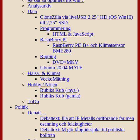
99 sätt att optimera ms win 7
Analysarkiv
Data
CloneZilla via liveUSB 2.25″ HD (OS Win10)
till 2,25″ SSD
Programmering
HTML & JavaScript
RaspBerry Pi
RaspBerry Pi3 B+ och Klimatsensor
BME280
Ripping
DVD>MKV
Ubuntu 20.04 MATE
Hälsa- & Klimat
VeckoMätning
Hobby / Nöjen
Rubiks Kub (-nya-)
Rubiks Kub (gamla)
ToDo
Politik
Debatt…
Debattext: Illa att IF Metalls ordförande far men
osanning och felaktigheter
Debattext: M gör långtidssjuka till politiska
bollträn