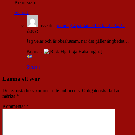
Kram kram
Svara
↓
nisse
den
måndag 4 januari 2010 kl. 22:24 22
skrev:
Jag velar och är obeslutsam, när det gäller ångbadet…
Kramar!
Svara
↓
Lämna ett svar
Din e-postadress kommer inte publiceras.
Obligatoriska fält är
märkta
*
Kommentar
*