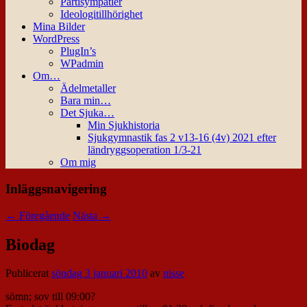
Partisympatier
Ideologitillhörighet
Mina Bilder
WordPress
PlugIn’s
WPadmin
Om…
Ädelmetaller
Bara min…
Det Sjuka…
Min Sjukhistoria
Sjukgymnastik fas 2 v13-16 (4v) 2021 efter
ländryggsoperation 1/3-21
Om mig
Inläggsnavigering
←
Föregående
Nästa
→
Biodag
Publicerat
söndag 3 januari 2010
av
nisse
sömn; sov till 09:00?