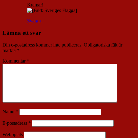
Kramar!
Svara
↓
Lämna ett svar
Din e-postadress kommer inte publiceras.
Obligatoriska fält är
märkta
*
Kommentar
*
Namn
*
E-postadress
*
Webbplats