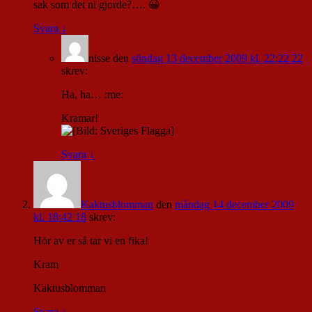
sak som det ni gjorde?…. 😀
Svara
↓
nisse
den
söndag 13 december 2009 kl. 22:22 22
skrev:
Ha, ha… :me:
Kramar!
Svara
↓
Kaktusblomman
den
måndag 14 december 2009
kl. 18:42 18
skrev:
Hör av er så tar vi en fika!
Kram
Kaktusblomman
Svara
↓