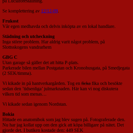
på Luciaföreställning.
Se komplettering av
12/12-09
.
Frukost
Vår egen medhavda och delvis inköpta av en lokal handlare.
Städning och utcheckning
Inga större problem. Har aldrig varit något problem, på
Slottsskogens vandrarhem
GBG C
Utan garage så gäller det att hitta P-plats.
Parkerade bilen mellan Postgatan och Kronohusgata, på Smedjegata
(2 SEK/timma).
Vi kikade in på hantverkargården. Tog en
ficka
fika och besökte
sedan den ’tidsenliga’ julmarknaden. Här kan vi nog diskutera
vilken tid som menas…
Vi kikade sedan igenom Nordstan.
Bokia
Hittade en anatomibok som jag blev sugen på. Fotograferade den.
Nu har jag kollat upp om den gick att köpa billigare på nätet. Det
gjorde det. I butiken kostade den: 449 SEK