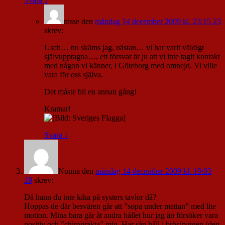
nisse
den
måndag 14 december 2009 kl. 23:15 23
skrev:
Usch… nu skäms jag, nästan… vi har varit väldigt
självupptagna…, ett försvar är ju att vi inte tagit kontakt
med någon vi känner, i Göteborg med omnejd. Vi ville
vara för oss själva.
Det måste bli en annan gång!
Kramar!
Svara
↓
Nonna
den
måndag 14 december 2009 kl. 19:03
19
skrev:
Då hann du inte kika på systers tavlor då?
Hoppas de där besvären går att ”sopa under mattan” med lite
motion. Mina bara går åt andra hållet hur jag än försöker vara
positiv och ”chiroprakta” mig. Har sån håll i bröstryggen (den