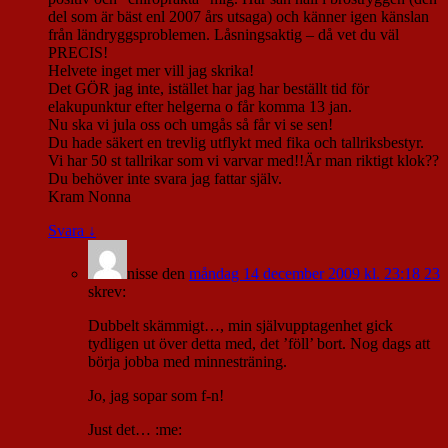
del som är bäst enl 2007 års utsaga) och känner igen känslan
från ländryggsproblemen. Låsningsaktig – då vet du väl
PRECIS!
Helvete inget mer vill jag skrika!
Det GÖR jag inte, istället har jag har beställt tid för
elakupunktur efter helgerna o får komma 13 jan.
Nu ska vi jula oss och umgås så får vi se sen!
Du hade säkert en trevlig utflykt med fika och tallriksbestyr.
Vi har 50 st tallrikar som vi varvar med!!Är man riktigt klok??
Du behöver inte svara jag fattar själv.
Kram Nonna
Svara
↓
nisse
den
måndag 14 december 2009 kl. 23:18 23
skrev:
Dubbelt skämmigt…, min självupptagenhet gick
tydligen ut över detta med, det ’föll’ bort. Nog dags att
börja jobba med minnesträning.
Jo, jag sopar som f-n!
Just det… :me: