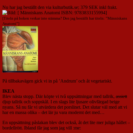
Nu har jag beställt den via kulturbutik.se; 379 SEK inkl frakt.
[Titeln på boken verkar inte stämma? Den jag beställt har titeln: ”Människans
Anatomi”]
På tillbakavägen gick vi in på ’Andrum’ och åt vegetariskt.
IKEA
Blev nästa stopp. Där köpte vi två uppsättningar med tallrik,
assiett
djup tallrik och soppskål. I en slags lite ljusare olivfärgad beige
nyans. Så nu får vi utvärdera det porslinet. Det slutar väl med att vi
har en massa olika – det lär ju vara modernt det med…
En uppsättning påslakan blev det också, åt det lite mer juliga hållet –
bordellrött. Ibland får jag som jag vill :me: