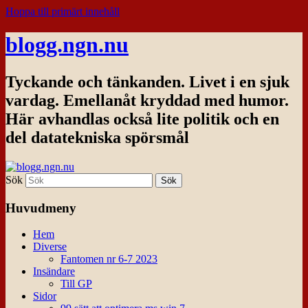
Hoppa till primärt innehåll
blogg.ngn.nu
Tyckande och tänkanden. Livet i en sjuk
vardag. Emellanåt kryddad med humor.
Här avhandlas också lite politik och en
del datatekniska spörsmål
Sök
Huvudmeny
Hem
Diverse
Fantomen nr 6-7 2023
Insändare
Till GP
Sidor