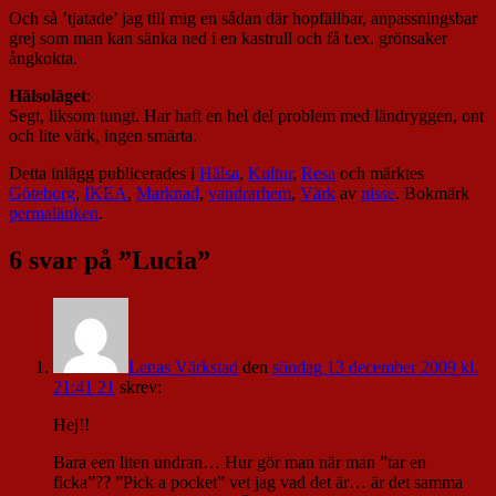
Och så ’tjatade’ jag till mig en sådan där hopfällbar, anpassningsbar
grej som man kan sänka ned i en kastrull och få t.ex. grönsaker
ångkokta.
Hälsoläget
:
Segt, liksom tungt. Har haft en hel del problem med ländryggen, ont
och lite värk, ingen smärta.
Detta inlägg publicerades i
Hälsa
,
Kultur
,
Resa
och märktes
Göteborg
,
IKEA
,
Marknad
,
vandrarhem
,
Värk
av
nisse
. Bokmärk
permalänken
.
6 svar på ”
Lucia
”
Lenas Värkstad
den
söndag 13 december 2009 kl.
21:41 21
skrev:
Hej!!
Bara een liten undran… Hur gör man när man ”tar en
ficka”?? ”Pick a pocket” vet jag vad det är… är det samma