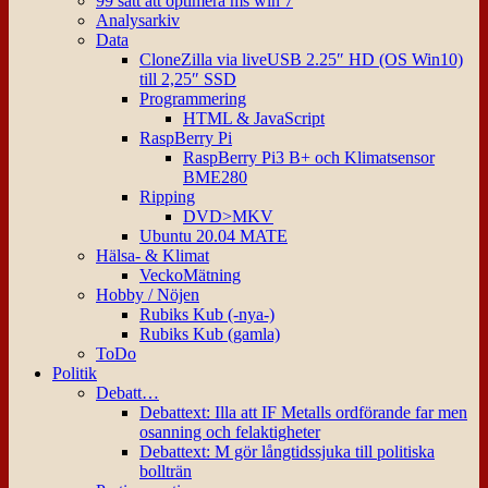
99 sätt att optimera ms win 7
Analysarkiv
Data
CloneZilla via liveUSB 2.25″ HD (OS Win10)
till 2,25″ SSD
Programmering
HTML & JavaScript
RaspBerry Pi
RaspBerry Pi3 B+ och Klimatsensor
BME280
Ripping
DVD>MKV
Ubuntu 20.04 MATE
Hälsa- & Klimat
VeckoMätning
Hobby / Nöjen
Rubiks Kub (-nya-)
Rubiks Kub (gamla)
ToDo
Politik
Debatt…
Debattext: Illa att IF Metalls ordförande far men
osanning och felaktigheter
Debattext: M gör långtidssjuka till politiska
bollträn