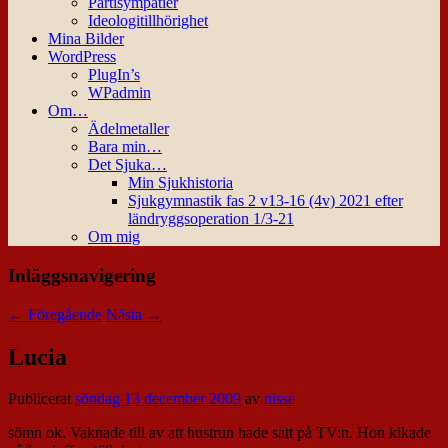
Partisympatier
Ideologitillhörighet
Mina Bilder
WordPress
PlugIn’s
WPadmin
Om…
Ädelmetaller
Bara min…
Det Sjuka…
Min Sjukhistoria
Sjukgymnastik fas 2 v13-16 (4v) 2021 efter
ländryggsoperation 1/3-21
Om mig
Inläggsnavigering
←
Föregående
Nästa
→
Lucia
Publicerat
söndag 13 december 2009
av
nisse
sömn ok. Vaknade till av att hustrun hade satt på TV:n. Hon kikade