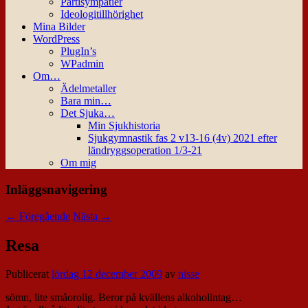
Partisympatier
Ideologitillhörighet
Mina Bilder
WordPress
PlugIn’s
WPadmin
Om…
Ädelmetaller
Bara min…
Det Sjuka…
Min Sjukhistoria
Sjukgymnastik fas 2 v13-16 (4v) 2021 efter
ländryggsoperation 1/3-21
Om mig
Inläggsnavigering
←
Föregående
Nästa
→
Resa
Publicerat
lördag 12 december 2009
av
nisse
sömn, lite småorolig. Beror på kvällens alkoholintag…