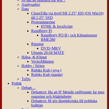
99 sätt att optimera ms win 7
Analysarkiv
Data
CloneZilla via liveUSB 2.25″ HD (OS Win10)
till 2,25″ SSD
Programmering
HTML & JavaScript
RaspBerry Pi
RaspBerry Pi3 B+ och Klimatsensor
BME280
Ripping
DVD>MKV
Ubuntu 20.04 MATE
Hälsa- & Klimat
VeckoMätning
Hobby / Nöjen
Rubiks Kub (-nya-)
Rubiks Kub (gamla)
ToDo
Politik
Debatt…
Debattext: Illa att IF Metalls ordförande far men
osanning och felaktigheter
Debattext: M gör långtidssjuka till politiska
bollträn