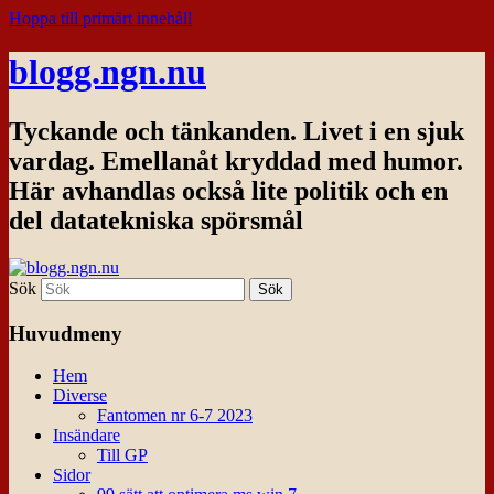
Hoppa till primärt innehåll
blogg.ngn.nu
Tyckande och tänkanden. Livet i en sjuk
vardag. Emellanåt kryddad med humor.
Här avhandlas också lite politik och en
del datatekniska spörsmål
Sök
Huvudmeny
Hem
Diverse
Fantomen nr 6-7 2023
Insändare
Till GP
Sidor