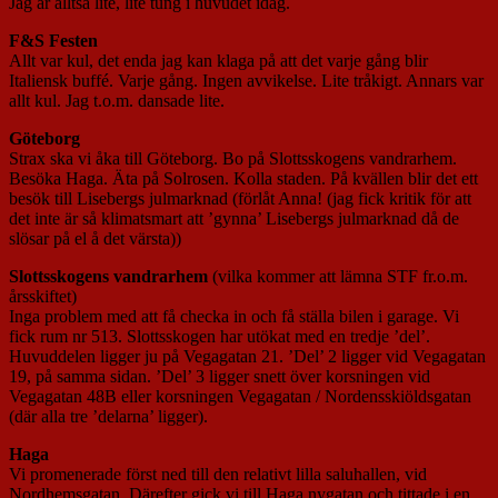
Jag är alltså lite, lite tung i huvudet idag.
F&S Festen
Allt var kul, det enda jag kan klaga på att det varje gång blir
Italiensk buffé. Varje gång. Ingen avvikelse. Lite tråkigt. Annars var
allt kul. Jag t.o.m. dansade lite.
Göteborg
Strax ska vi åka till Göteborg. Bo på Slottsskogens vandrarhem.
Besöka Haga. Äta på Solrosen. Kolla staden. På kvällen blir det ett
besök till Lisebergs julmarknad (förlåt Anna! (jag fick kritik för att
det inte är så klimatsmart att ’gynna’ Lisebergs julmarknad då de
slösar på el å det värsta))
Slottsskogens vandrarhem
(vilka kommer att lämna STF fr.o.m.
årsskiftet)
Inga problem med att få checka in och få ställa bilen i garage. Vi
fick rum nr 513. Slottsskogen har utökat med en tredje ’del’.
Huvuddelen ligger ju på Vegagatan 21. ’Del’ 2 ligger vid Vegagatan
19, på samma sidan. ’Del’ 3 ligger snett över korsningen vid
Vegagatan 48B eller korsningen Vegagatan / Nordensskiöldsgatan
(där alla tre ’delarna’ ligger).
Haga
Vi promenerade först ned till den relativt lilla saluhallen, vid
Nordhemsgatan. Därefter gick vi till Haga nygatan och tittade i en