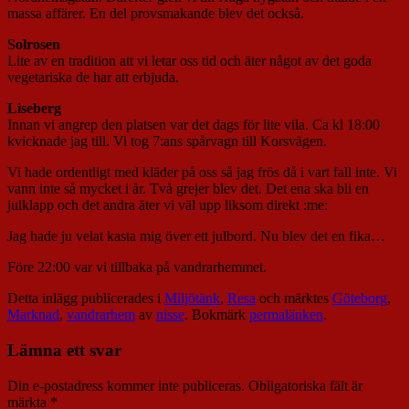
massa affärer. En del provsmakande blev det också.
Solrosen
Lite av en tradition att vi letar oss tid och äter något av det goda
vegetariska de har att erbjuda.
Liseberg
Innan vi angrep den platsen var det dags för lite vila. Ca kl 18:00
kvicknade jag till. Vi tog 7:ans spårvagn till Korsvägen.
Vi hade ordentligt med kläder på oss så jag frös då i vart fall inte. Vi
vann inte så mycket i år. Två grejer blev det. Det ena ska bli en
julklapp och det andra äter vi väl upp liksom direkt :me:
Jag hade ju velat kasta mig över ett julbord. Nu blev det en fika…
Före 22:00 var vi tillbaka på vandrarhemmet.
Detta inlägg publicerades i
Miljötänk
,
Resa
och märktes
Göteborg
,
Marknad
,
vandrarhem
av
nisse
. Bokmärk
permalänken
.
Lämna ett svar
Din e-postadress kommer inte publiceras.
Obligatoriska fält är
märkta
*