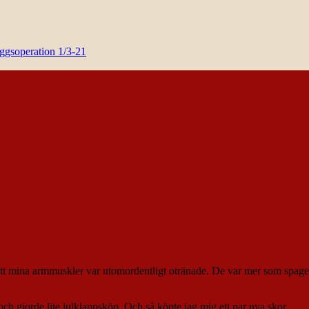
yggsoperation 1/3-21
att mina armmuskler var utomordentligt otränade. De var mer som spagett
ch gjorde lite julklappsköp. Och så köpte jag mig ett par nya skor.