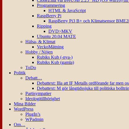
CloneZilla via liveUSB 2.25″ HD (OS Win10) til
Programmering
HTML & JavaScript
RaspBerry Pi
RaspBerry Pi3 B+ och Klimatsensor BME2
Ripping
DVD>MKV
Ubuntu 20.04 MATE
Hälsa- & Klimat
VeckoMätning
Hobby / Nöjen
Rubiks Kub (-nya-)
Rubiks Kub (gamla)
ToDo
Politik
Debatt…
Debattext: Illa att IF Metalls ordförande far men o
Debattext: M gör långtidssjuka till politiska bollträ
Partisympatier
Ideologitillhörighet
Mina Bilder
WordPress
PlugIn’s
WPadmin
Om…