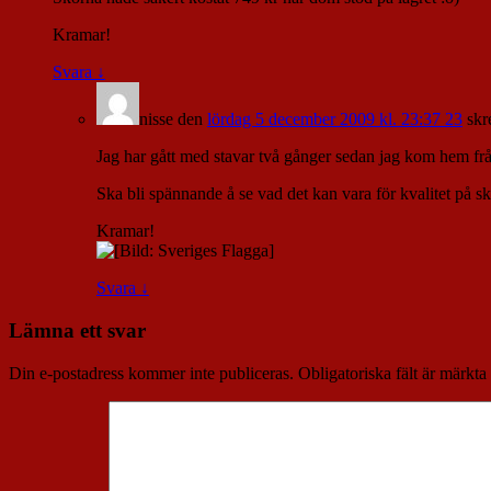
Kramar!
Svara
↓
nisse
den
lördag 5 december 2009 kl. 23:37 23
skr
Jag har gått med stavar två gånger sedan jag kom hem fr
Ska bli spännande å se vad det kan vara för kvalitet på s
Kramar!
Svara
↓
Lämna ett svar
Din e-postadress kommer inte publiceras.
Obligatoriska fält är märkta