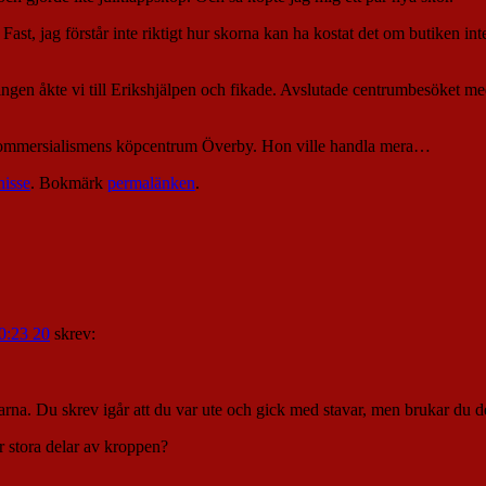
 jag förstår inte riktigt hur skorna kan ha kostat det om butiken inte
pingen åkte vi till Erikshjälpen och fikade. Avslutade centrumbesöket me
ill kommersialismens köpcentrum Överby. Hon ville handla mera…
nisse
. Bokmärk
permalänken
.
0:23 20
skrev:
arna. Du skrev igår att du var ute och gick med stavar, men brukar du de
 stora delar av kroppen?