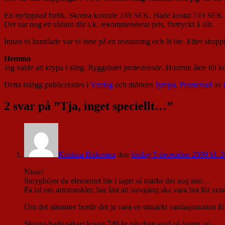
En nyöppnad butik. Skorna kostade 249 SEK. Hade kostat 749 SEK. Fast,
Det var nog ett sådant där s.k. rekommenderat pris, förtryckt å allt.
Innan vi handlade var vi inne på en restaurang och åt lite. Efter shop
Hemma
Jag valde att krypa i säng. Ryggslutet protesterade. Hustrun åkte t
Detta inlägg publicerades i
Vardag
och märktes
Jympa
,
Promenad
av
2 svar på ”
Tja, inget speciellt…
”
Kristina Birkesten
den
lördag 5 december 2009 kl. 2
Nisse!
Smyghöjer du elementet lite i taget så märks det nog inte…
På tal om armmuskler, har läst att stavgång ska vara bra för arm
Om det stämmer borde det ju vara en utmärkt vardagsmotion för
Skorna hade säkert kostat 749 kr när dom stod på lagret :o)