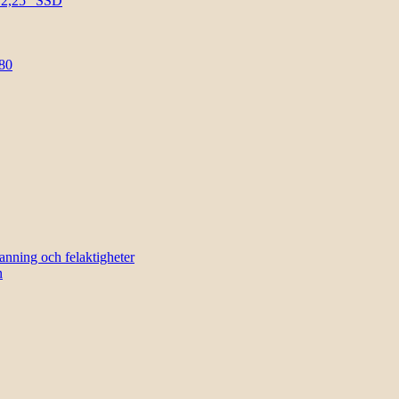
l 2,25″ SSD
80
sanning och felaktigheter
n