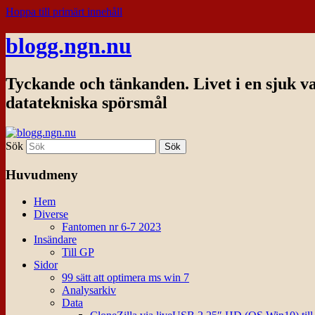
Hoppa till primärt innehåll
blogg.ngn.nu
Tyckande och tänkanden. Livet i en sjuk v
datatekniska spörsmål
Sök
Huvudmeny
Hem
Diverse
Fantomen nr 6-7 2023
Insändare
Till GP
Sidor
99 sätt att optimera ms win 7
Analysarkiv
Data