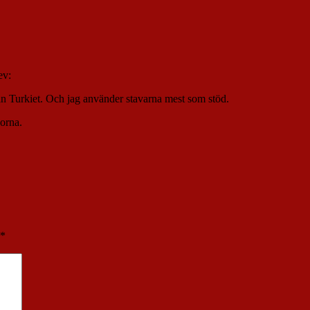
ev:
ån Turkiet. Och jag använder stavarna mest som stöd.
korna.
*