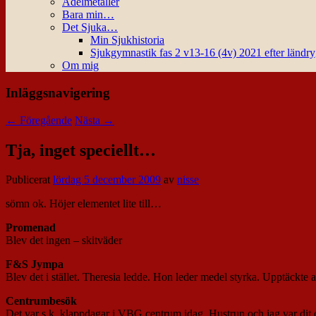
Ädelmetaller
Bara min…
Det Sjuka…
Min Sjukhistoria
Sjukgymnastik fas 2 v13-16 (4v) 2021 efter ländr
Om mig
Inläggsnavigering
←
Föregående
Nästa
→
Tja, inget speciellt…
Publicerat
lördag 5 december 2009
av
nisse
sömn ok. Höjer elementet lite till…
Promenad
Blev det ingen – skitväder
F&S Jympa
Blev det i stället. Theresia ledde. Hon leder medel styrka. Upptäckte 
Centrumbesök
Det var s.k. klappdagar i VBG centrum idag. Hustrun och jag var dit o