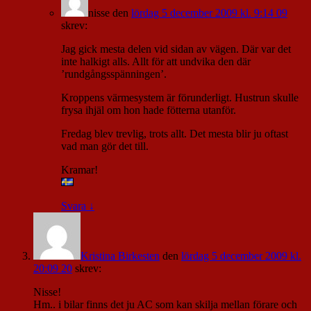
nisse
den
lördag 5 december 2009 kl. 9:14 09
skrev:
Jag gick mesta delen vid sidan av vägen. Där var det
inte halkigt alls. Allt för att undvika den där
’rundgångsspänningen’.
Kroppens värmesystem är förunderligt. Hustrun skulle
frysa ihjäl om hon hade fötterna utanför.
Fredag blev trevlig, trots allt. Det mesta blir ju oftast
vad man gör det till.
Kramar!
Svara
↓
Kristina Birkesten
den
lördag 5 december 2009 kl.
20:09 20
skrev:
Nisse!
Hm.. i bilar finns det ju AC som kan skilja mellan förare och