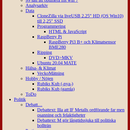
99 sätt att optimera ms win 7
Analysarkiv
Data
CloneZilla via liveUSB 2.25″ HD (OS Win10)
till 2,25″ SSD
Programmering
HTML & JavaScript
RaspBerry Pi
RaspBerry Pi3 B+ och Klimatsensor
BME280
Ripping
DVD>MKV
Ubuntu 20.04 MATE
Hälsa- & Klimat
VeckoMätning
Hobby / Nöjen
Rubiks Kub (-nya-)
Rubiks Kub (gamla)
ToDo
Politik
Debatt…
Debattext: Illa att IF Metalls ordförande far men
osanning och felaktigheter
Debattext: M gör långtidssjuka till politiska
bollträn