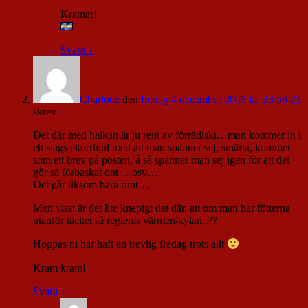
Kramar!
Svara
↓
Charlotte
den
fredag 4 december 2009 kl. 23:56 23
skrev:
Det där med halkan är ju rent av förrädiskt…man kommer in i
ett slags ekorrhjul med att man spänner sej, smärta, kommer
som ett brev på posten, å så spänner man sej igen för att det
gör så förbaskat ont….osv…
Det går liksom bara runt…
Men visst är det lite knepigt det där, att om man har fötterna
utanför täcket så regleras värmen/kylan..??
Hoppas ni har haft en trevlig fredag trots allt
Kram kram!
Svara
↓