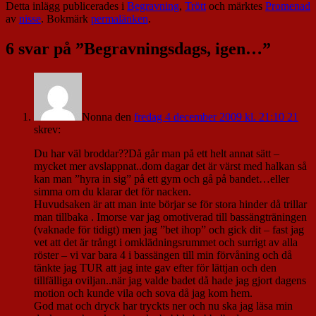
Detta inlägg publicerades i
Begravning
,
Trött
och märktes
Promenad
av
nisse
. Bokmärk
permalänken
.
6 svar på ”
Begravningsdags, igen…
”
Nonna
den
fredag 4 december 2009 kl. 21:10 21
skrev:
Du har väl broddar??Då går man på ett helt annat sätt –
mycket mer avslappnat..dom dagar det är värst med halkan så
kan man ”hyra in sig” på ett gym och gå på bandet…eller
simma om du klarar det för nacken.
Huvudsaken är att man inte börjar se för stora hinder då trillar
man tillbaka . Imorse var jag omotiverad till bassängträningen
(vaknade för tidigt) men jag ”bet ihop” och gick dit – fast jag
vet att det är trångt i omklädningsrummet och surrigt av alla
röster – vi var bara 4 i bassängen till min förvåning och då
tänkte jag TUR att jag inte gav efter för lättjan och den
tillfälliga oviljan..när jag valde badet då hade jag gjort dagens
motion och kunde vila och sova då jag kom hem.
God mat och dryck har tryckts ner och nu ska jag läsa min