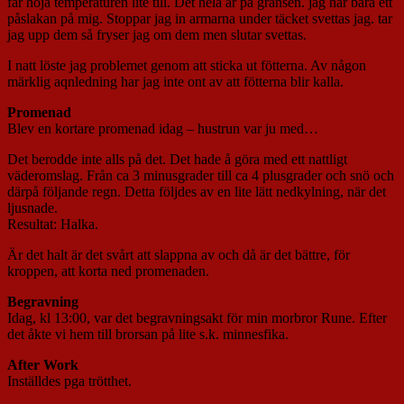
får höja temperaturen lite till. Det hela är på gränsen. jag har bara ett
påslakan på mig. Stoppar jag in armarna under täcket svettas jag. tar
jag upp dem så fryser jag om dem men slutar svettas.
I natt löste jag problemet genom att sticka ut fötterna. Av någon
märklig aqnledning har jag inte ont av att fötterna blir kalla.
Promenad
Blev en kortare promenad idag – hustrun var ju med…
Det berodde inte alls på det. Det hade å göra med ett nattligt
väderomslag. Från ca 3 minusgrader till ca 4 plusgrader och snö och
därpå följande regn. Detta följdes av en lite lätt nedkylning, när det
ljusnade.
Resultat: Halka.
Är det halt är det svårt att slappna av och då är det bättre, för
kroppen, att korta ned promenaden.
Begravning
Idag, kl 13:00, var det begravningsakt för min morbror Rune. Efter
det åkte vi hem till brorsan på lite s.k. minnesfika.
After Work
Inställdes pga trötthet.