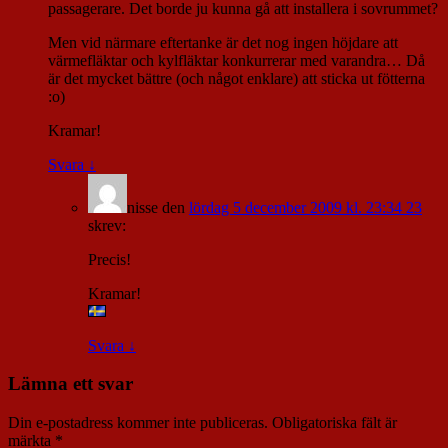
passagerare. Det borde ju kunna gå att installera i sovrummet?
Men vid närmare eftertanke är det nog ingen höjdare att
värmefläktar och kylfläktar konkurrerar med varandra… Då
är det mycket bättre (och något enklare) att sticka ut fötterna
:o)
Kramar!
Svara
↓
nisse
den
lördag 5 december 2009 kl. 23:34 23
skrev:
Precis!
Kramar!
Svara
↓
Lämna ett svar
Din e-postadress kommer inte publiceras.
Obligatoriska fält är
märkta
*