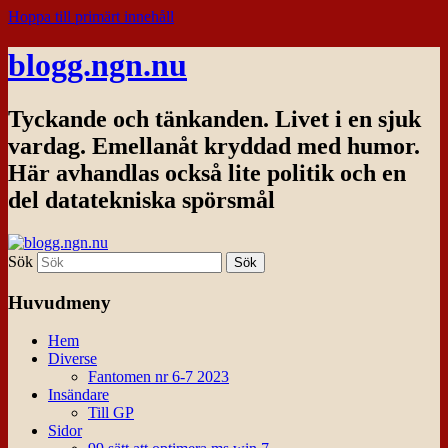
Hoppa till primärt innehåll
blogg.ngn.nu
Tyckande och tänkanden. Livet i en sjuk
vardag. Emellanåt kryddad med humor.
Här avhandlas också lite politik och en
del datatekniska spörsmål
Sök
Huvudmeny
Hem
Diverse
Fantomen nr 6-7 2023
Insändare
Till GP
Sidor