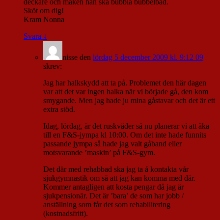
deckare och maken han ska bubbla bubbelbad.
Sköt om dig!
Kram Nonna
Svara
↓
nisse
den
lördag 5 december 2009 kl. 9:12 09
skrev:
Jag har halkskydd att ta på. Problemet den här dagen
var att det var ingen halka när vi började gå, den kom
smygande. Men jag hade ju mina gåstavar och det är ett
extra stöd.
Idag, lördag, är det ruskväder så nu planerar vi att åka
till en F&S-jympa kl 10:00. Om det inte hade funnits
passande jympa så hade jag valt gåband eller
motsvarande ’maskin’ på F&S-gym.
Det där med rehabbad ska jag ta å kontakta vår
sjukgymnastik om så att jag kan komma med där.
Kommer antagligen att kosta pengar då jag är
sjukpensionär. Det är ’bara’ de som har jobb /
anställning som får det som rehabilitering
(kostnadsfritt).