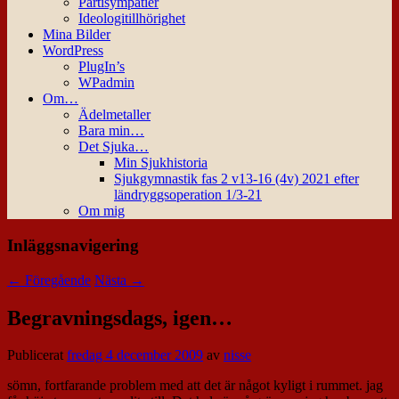
Partisympatier
Ideologitillhörighet
Mina Bilder
WordPress
PlugIn’s
WPadmin
Om…
Ädelmetaller
Bara min…
Det Sjuka…
Min Sjukhistoria
Sjukgymnastik fas 2 v13-16 (4v) 2021 efter
ländryggsoperation 1/3-21
Om mig
Inläggsnavigering
←
Föregående
Nästa
→
Begravningsdags, igen…
Publicerat
fredag 4 december 2009
av
nisse
sömn, fortfarande problem med att det är något kyligt i rummet. jag