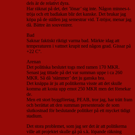
dels är de relativt dyra.
Har räknat på det, det ’lönar’ sig inte. Någon minnes-t-
tröja och ett badlakan blir det kanske. Det brukar jag
köpa på de ställen jag semestrar vid. T-tröjor, menar jag
då. Bättre än souvenirer.
Bad
Saknar faktiskt riktigt varma bad. Märkte idag att
temperaturen i vattnet krupit ned någon grad. Gissar på
+22 C°.
Arenan
Det politiska beslutet togs med ramen 170 MKR.
Senast jag tittade på det var summan uppe i ca 260
MKR. Så då ’stämmer’ det ju ganska bra.
Det knäppa är ju att politikerna visste att det skulle
komma att kosta upp emot 250 MKR men det förnekar
de.
Men ett stort byggföretag, PEAB, tror jag, har trätt fram
och berättat att den summan presenterade de som
slutkostnad för beslutande politiker på ett mycket tidigt
stadium.
Det stora problemet, som jag ser det är att politikerna
ville att projektet skulle gå på s.k. löpande räkning