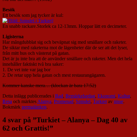
Besök
Ett besök som jag tycker är kul:
En snabb rackare.Storlek ca 12-13mm. Hoppar lätt en decimeter.
Ligisterna
Har mångdubblat sig och beväpnat sig med smällare och raketer.
De siktar med raketerna mot de lägenheter där de ser att det lyser,
från mitt hus och västerut på gatan.
Det är ju inte bra att de använder smällare och raketer. Men det hela
innehåller faktiskt två bra saker:
1. De vet inte var jag bor
2. De retar upp hela gatan och mest restaurangägaren.
Kommer kanske mera… (klockan är bara 17:52)
Detta inlägg publicerades i
Bad
,
Bemärkelsedag
,
Ekonomi
,
Kultur
,
Resa
och märktes
Alanya
,
Promenad
,
Spindel
,
Turkiet
av
nisse
.
Bokmärk
permalänken
.
4 svar på ”
Turkiet – Alanya – Dag 40 av
62 och Grattis!
”