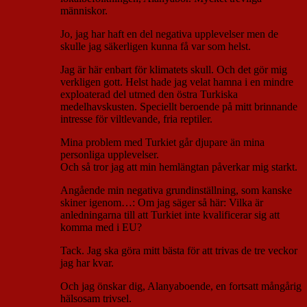
människor.
Jo, jag har haft en del negativa upplevelser men de
skulle jag säkerligen kunna få var som helst.
Jag är här enbart för klimatets skull. Och det gör mig
verkligen gott. Helst hade jag velat hamna i en mindre
exploaterad del utmed den östra Turkiska
medelhavskusten. Speciellt beroende på mitt brinnande
intresse för viltlevande, fria reptiler.
Mina problem med Turkiet går djupare än mina
personliga upplevelser.
Och så tror jag att min hemlängtan påverkar mig starkt.
Angående min negativa grundinställning, som kanske
skiner igenom…: Om jag säger så här: Vilka är
anledningarna till att Turkiet inte kvalificerar sig att
komma med i EU?
Tack. Jag ska göra mitt bästa för att trivas de tre veckor
jag har kvar.
Och jag önskar dig, Alanyaboende, en fortsatt mångårig
hälsosam trivsel.