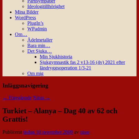
Partisympatier
Ideologitillhörighet
Mina Bilder
WordPress
PlugIn’s
WPadmin
Om…
Ädelmetaller
Bara min…
Det Sjuka…
Min Sjukhistoria
Sjukgymnastik fas 2 v13-16 (4v) 2021 efter
ländryggsoperation 1/3-21
Om mig
Inläggsnavigering
←
Föregående
Nästa
→
Turkiet – Alanya – Dag 40 av 62 och
Grattis!
Publicerat
tisdag 10 november 2009
av
nisse