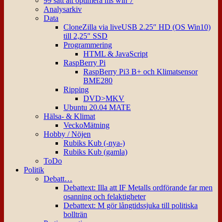
99 sätt att optimera ms win 7
Analysarkiv
Data
CloneZilla via liveUSB 2.25″ HD (OS Win10)
till 2,25″ SSD
Programmering
HTML & JavaScript
RaspBerry Pi
RaspBerry Pi3 B+ och Klimatsensor
BME280
Ripping
DVD>MKV
Ubuntu 20.04 MATE
Hälsa- & Klimat
VeckoMätning
Hobby / Nöjen
Rubiks Kub (-nya-)
Rubiks Kub (gamla)
ToDo
Politik
Debatt…
Debattext: Illa att IF Metalls ordförande far men
osanning och felaktigheter
Debattext: M gör långtidssjuka till politiska
bollträn