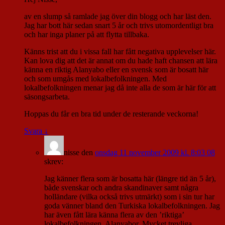
av en slump så ramlade jag över din blogg och har läst den.
Jag har bott här sedan snart 5 år och trivs utomordentligt bra
och har inga planer på att flytta tillbaka.
Känns trist att du i vissa fall har fått negativa upplevelser här.
Kan lova dig att det är annat om du hade haft chansen att lära
känna en riktig Alanyabo eller en svensk som är bosatt här
och som umgås med lokalbefolkningen. Med
lokalbefolkningen menar jag då inte alla de som är här för att
säsongsarbeta.
Hoppas du får en bra tid under de resterande veckorna!
Svara
↓
nisse
den
onsdag 11 november 2009 kl. 8:03 08
skrev:
Jag känner flera som är bosatta här (längre tid än 5 år),
både svenskar och andra skandinaver samt några
holländare (vilka också trivs utmärkt) som i sin tur har
goda vänner bland den Turkiska lokalbefolkningen. Jag
har även fått lära känna flera av den ’riktiga’
lokalbefolkningen, Alanyabor. Mycket trevliga