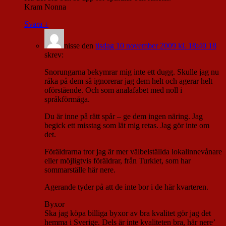
Kram Nonna
Svara
↓
nisse
den
tisdag 10 november 2009 kl. 18:40 18
skrev:
Snorungarna bekymrar mig inte ett dugg. Skulle jag nu
råka på dem så ignorerar jag dem helt och agerar helt
oförstående. Och som analafabet med noll i
språkförmåga.
Du är inne på rätt spår – ge dem ingen näring. Jag
begick ett misstag som lät mig retas. Jag gör inte om
det.
Föräldrarna tror jag är mer välbelställda lokalinnevånare
eller möjligtvis föräldrar, från Turkiet, som har
sommarställe här nere.
Agerande tyder på att de inte bor i de här kvarteren.
Byxor
Ska jag köpa billiga byxor av bra kvalitet gör jag det
hemma i Sverige. Dels är inte kvaliteten bra, här nere’