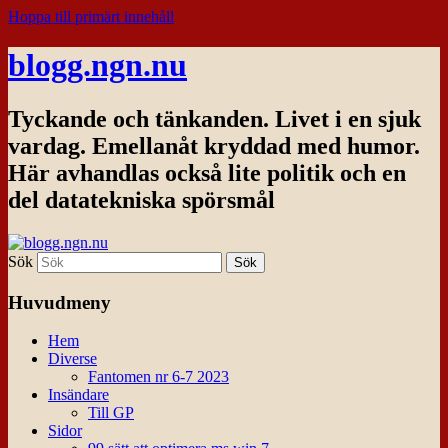
Hoppa till primärt innehåll
blogg.ngn.nu
Tyckande och tänkanden. Livet i en sjuk
vardag. Emellanåt kryddad med humor.
Här avhandlas också lite politik och en
del datatekniska spörsmål
Sök
Huvudmeny
Hem
Diverse
Fantomen nr 6-7 2023
Insändare
Till GP
Sidor