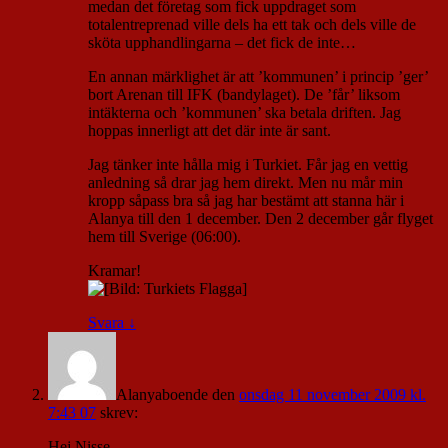
medan det företag som fick uppdraget som
totalentreprenad ville dels ha ett tak och dels ville de
sköta upphandlingarna – det fick de inte…
En annan märklighet är att ’kommunen’ i princip ’ger’
bort Arenan till IFK (bandylaget). De ’får’ liksom
intäkterna och ’kommunen’ ska betala driften. Jag
hoppas innerligt att det där inte är sant.
Jag tänker inte hålla mig i Turkiet. Får jag en vettig
anledning så drar jag hem direkt. Men nu mår min
kropp såpass bra så jag har bestämt att stanna här i
Alanya till den 1 december. Den 2 december går flyget
hem till Sverige (06:00).
Kramar!
Svara
↓
Alanyaboende
den
onsdag 11 november 2009 kl.
7:43 07
skrev:
Hej Nisse,