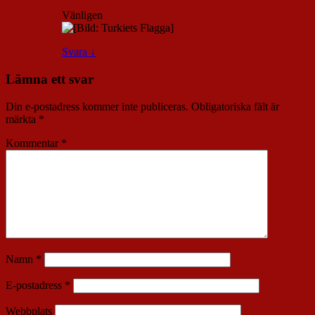
Vänligen
Svara
↓
Lämna ett svar
Din e-postadress kommer inte publiceras.
Obligatoriska fält är
märkta
*
Kommentar
*
Namn
*
E-postadress
*
Webbplats