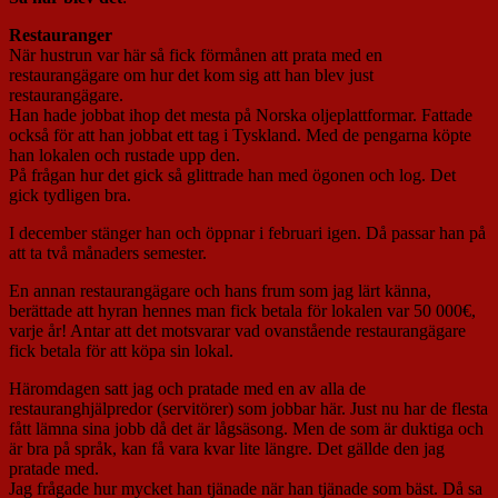
Restauranger
När hustrun var här så fick förmånen att prata med en
restaurangägare om hur det kom sig att han blev just
restaurangägare.
Han hade jobbat ihop det mesta på Norska oljeplattformar. Fattade
också för att han jobbat ett tag i Tyskland. Med de pengarna köpte
han lokalen och rustade upp den.
På frågan hur det gick så glittrade han med ögonen och log. Det
gick tydligen bra.
I december stänger han och öppnar i februari igen. Då passar han på
att ta två månaders semester.
En annan restaurangägare och hans frum som jag lärt känna,
berättade att hyran hennes man fick betala för lokalen var 50 000€,
varje år! Antar att det motsvarar vad ovanstående restaurangägare
fick betala för att köpa sin lokal.
Häromdagen satt jag och pratade med en av alla de
restauranghjälpredor (servitörer) som jobbar här. Just nu har de flesta
fått lämna sina jobb då det är lågsäsong. Men de som är duktiga och
är bra på språk, kan få vara kvar lite längre. Det gällde den jag
pratade med.
Jag frågade hur mycket han tjänade när han tjänade som bäst. Då sa