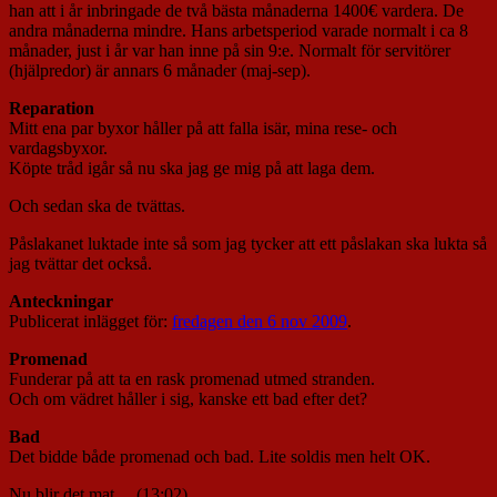
han att i år inbringade de två bästa månaderna 1400€ vardera. De
andra månaderna mindre. Hans arbetsperiod varade normalt i ca 8
månader, just i år var han inne på sin 9:e. Normalt för servitörer
(hjälpredor) är annars 6 månader (maj-sep).
Reparation
Mitt ena par byxor håller på att falla isär, mina rese- och
vardagsbyxor.
Köpte tråd igår så nu ska jag ge mig på att laga dem.
Och sedan ska de tvättas.
Påslakanet luktade inte så som jag tycker att ett påslakan ska lukta så
jag tvättar det också.
Anteckningar
Publicerat inlägget för:
fredagen den 6 nov 2009
.
Promenad
Funderar på att ta en rask promenad utmed stranden.
Och om vädret håller i sig, kanske ett bad efter det?
Bad
Det bidde både promenad och bad. Lite soldis men helt OK.
Nu blir det mat… (13:02)