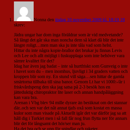
Nonna
den
tisdag 10 november 2009 kl. 18:19 18
skrev:
Jädra ungar har dom inga föräldrar som är vid medvetande?
Så långt det går ska man noncha dem så klart då blir det inte
längre roligt…men man ska ju inte tåla vad som helst.
Hittar du inte några kopie-brallor det brukar ju finnas Levis
och Lee och allt möjligt i fuskupplaga som inte behöver vara
sämre kvalitet för det?
Idag har även jag badat – inte så hurtfriskt som Gunveig o inte
i havet som du – men inomhus, ljuvligt i 34 graders vatten och
kroppen blir som ny. En stund vill säga…sen hittar de gamla
smärtorna tillbaka till sina banor. Genom Lt har vi 1000:-/år i
friskvårdspeng den ska jag satsa på 2-3 besök hos en
jätteduktig chiropraktor lite laser och annan handpåläggning
kan vara bra.
Arenan i Vbg blev 94 mille dyrare än beräknat om det stannar
där..och sen var det nåt annat tjafs oxå som kostat en massa
kulor som man visade på Aktuellt igår det var därför jag sa att
håll dig i Turkiet men i så fall får nog frun flytta ner för annars
blir det för långsamt det hör/ser man ju.
Ha det bra och se upp för spindlar och raketer.