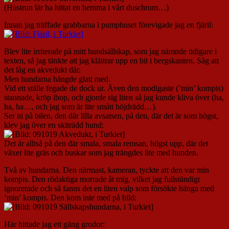
(Hustrun lär ha hittat en hemma i vårt duschrum…)
Innan jag träffade grabbarna i pumphuset förevigade jag en fjäril:
Blev lite irriterade på mitt hundsällskap, som jag nämnde tidigare i
texten, så jag tänkte att jag klättrar upp en bit i bergskanten. Såg att
det låg en akvedukt där.
Men hundarna hängde glatt med.
Vid ett ställe fegade de dock ur. Även den modigaste (’min’ kompis)
stannade, kröp ihop, och gjorde sig liten så jag kunde kliva över (ha,
ha, ha…, och jag som är lite smått höjdrädd…).
Ser ni på bilen, den där lilla avsatsen, på den, där det är som högst,
klev jag över en skiträdd hund:
Det är alltså på den där smala, smala remsan, högst upp, där det
växer lite gräs och buskar som jag trängdes lite med hunden.
Två av hundarna. Den närmast, kameran, tyckte att den var min
kompis. Den rödaktiga morrade åt mig, vilket jag fullständigt
ignorerade och så fanns det en liten valp som försökte hänga med
’min’ kompis. Den kom inte med på bild:
Här hittade jag ett gäng grodor: