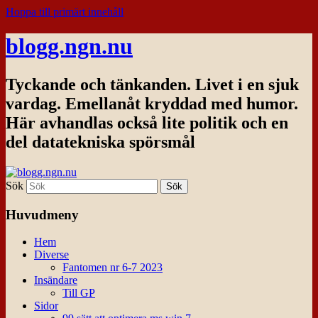
Hoppa till primärt innehåll
blogg.ngn.nu
Tyckande och tänkanden. Livet i en sjuk
vardag. Emellanåt kryddad med humor.
Här avhandlas också lite politik och en
del datatekniska spörsmål
Sök
Huvudmeny
Hem
Diverse
Fantomen nr 6-7 2023
Insändare
Till GP
Sidor