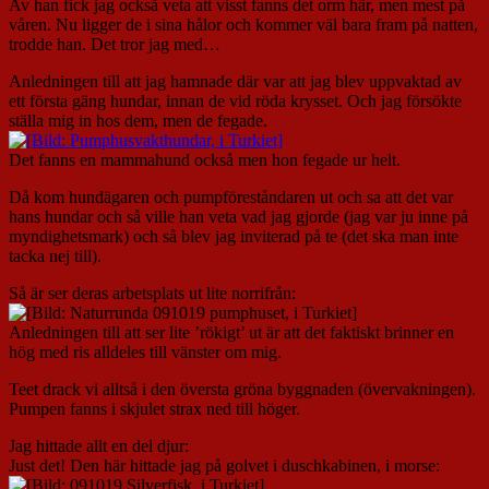
Av han fick jag också veta att visst fanns det orm här, men mest på
våren. Nu ligger de i sina hålor och kommer väl bara fram på natten,
trodde han. Det tror jag med…
Anledningen till att jag hamnade där var att jag blev uppvaktad av
ett första gäng hundar, innan de vid röda krysset. Och jag försökte
ställa mig in hos dem, men de fegade.
Det fanns en mammahund också men hon fegade ur helt.
Då kom hundägaren och pumpföreståndaren ut och sa att det var
hans hundar och så ville han veta vad jag gjorde (jag var ju inne på
myndighetsmark) och så blev jag inviterad på te (det ska man inte
tacka nej till).
Så är ser deras arbetsplats ut lite norrifrån:
Anledningen till att ser lite ’rökigt’ ut är att det faktiskt brinner en
hög med ris alldeles till vänster om mig.
Teet drack vi alltså i den översta gröna byggnaden (övervakningen).
Pumpen fanns i skjulet strax ned till höger.
Jag hittade allt en del djur:
Just det! Den här hittade jag på golvet i duschkabinen, i morse: