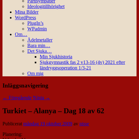
Partisympatier
Ideologitillhörighet
Mina Bilder
WordPress
PlugIn’s
WPadmin
Om…
Ädelmetaller
Bara min…
Det Sjuka…
Min Sjukhistoria
Sjukgymnastik fas 2 v13-16 (4v) 2021 efter
ländryggsoperation 1/3-21
Om mig
Inläggsnavigering
←
Föregående
Nästa
→
Turkiet – Alanya – Dag 18 av 62
Publicerat
måndag 19 oktober 2009
av
nisse
Planering: