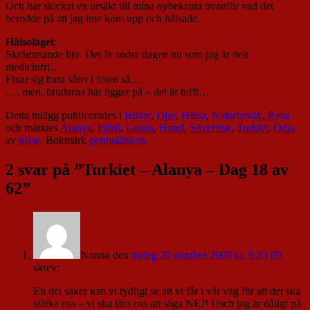
Och har skickat en ursäkt till mina nybekanta ovanför vad det
berodde på att jag inte kom upp och hälsade.
Hälsoläget
:
Skrämmande bra. Det är andra dagen nu som jag är helt
medicinfri…
Fixar sig bara såret i foten så…
…, men, brudarna här ligger på – det är tufft…
Detta inlägg publicerades i
Bilder
,
Djur
,
Hälsa
,
Naturbesök
,
Resa
och märktes
Alanya
,
Fjäril
,
Groda
,
Hund
,
Silverfisk
,
Turkiet
,
Ödla
av
nisse
. Bokmärk
permalänken
.
2 svar på ”
Turkiet – Alanya – Dag 18 av
62
”
Nonna
den
tisdag 20 oktober 2009 kl. 9:23 09
skrev:
En del saker kan vi tydligt se att vi får i vår väg för att det ska
stärka oss – vi ska lära oss att säga NEJ! Usch jag är dåligt på