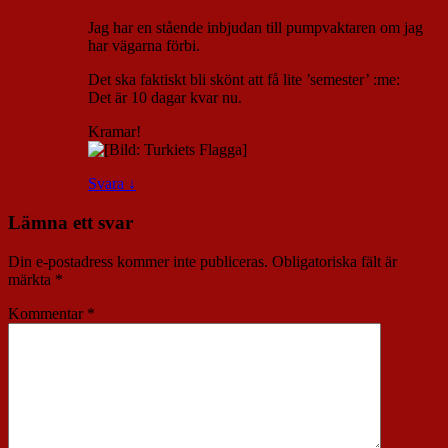
Jag har en stående inbjudan till pumpvaktaren om jag
har vägarna förbi.
Det ska faktiskt bli skönt att få lite ’semester’ :me:
Det är 10 dagar kvar nu.
Kramar!
Svara
↓
Lämna ett svar
Din e-postadress kommer inte publiceras.
Obligatoriska fält är
märkta
*
Kommentar
*