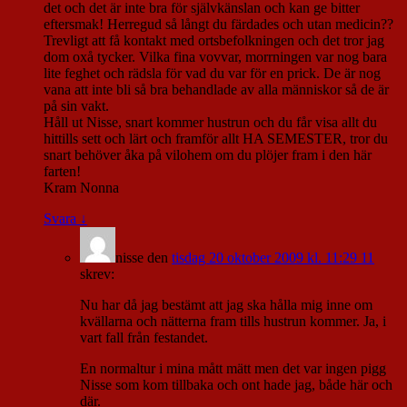
det och det är inte bra för självkänslan och kan ge bitter
eftersmak! Herregud så långt du färdades och utan medicin??
Trevligt att få kontakt med ortsbefolkningen och det tror jag
dom oxå tycker. Vilka fina vovvar, morrningen var nog bara
lite feghet och rädsla för vad du var för en prick. De är nog
vana att inte bli så bra behandlade av alla människor så de är
på sin vakt.
Håll ut Nisse, snart kommer hustrun och du får visa allt du
hittills sett och lärt och framför allt HA SEMESTER, tror du
snart behöver åka på vilohem om du plöjer fram i den här
farten!
Kram Nonna
Svara
↓
nisse
den
tisdag 20 oktober 2009 kl. 11:29 11
skrev:
Nu har då jag bestämt att jag ska hålla mig inne om
kvällarna och nätterna fram tills hustrun kommer. Ja, i
vart fall från festandet.
En normaltur i mina mått mätt men det var ingen pigg
Nisse som kom tillbaka och ont hade jag, både här och
där.