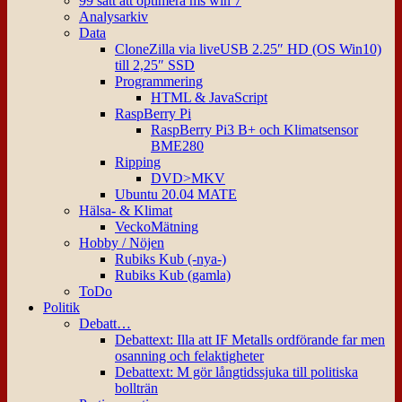
99 sätt att optimera ms win 7
Analysarkiv
Data
CloneZilla via liveUSB 2.25″ HD (OS Win10)
till 2,25″ SSD
Programmering
HTML & JavaScript
RaspBerry Pi
RaspBerry Pi3 B+ och Klimatsensor
BME280
Ripping
DVD>MKV
Ubuntu 20.04 MATE
Hälsa- & Klimat
VeckoMätning
Hobby / Nöjen
Rubiks Kub (-nya-)
Rubiks Kub (gamla)
ToDo
Politik
Debatt…
Debattext: Illa att IF Metalls ordförande far men
osanning och felaktigheter
Debattext: M gör långtidssjuka till politiska
bollträn