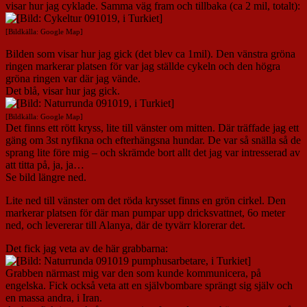
visar hur jag cyklade. Samma väg fram och tillbaka (ca 2 mil, totalt):
[Bildkälla: Google Map]
Bilden som visar hur jag gick (det blev ca 1mil). Den vänstra gröna
ringen markerar platsen för var jag ställde cykeln och den högra
gröna ringen var där jag vände.
Det blå, visar hur jag gick.
[Bildkälla: Google Map]
Det finns ett rött kryss, lite till vänster om mitten. Där träffade jag ett
gäng om 3st nyfikna och efterhängsna hundar. De var så snälla så de
sprang lite före mig – och skrämde bort allt det jag var intresserad av
att titta på, ja, ja…
Se bild längre ned.
Lite ned till vänster om det röda krysset finns en grön cirkel. Den
markerar platsen för där man pumpar upp dricksvattnet, 6o meter
ned, och levererar till Alanya, där de tyvärr klorerar det.
Det fick jag veta av de här grabbarna:
Grabben närmast mig var den som kunde kommunicera, på
engelska. Fick också veta att en självbombare sprängt sig själv och
en massa andra, i Iran.