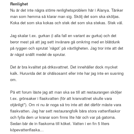
Renlighet
Nu är det inte några större renlighetsproblem här i Alanya. Tänker
man som hemma så klarar man sig. Skölj det som ska sköljas.
Koka det som ska kokas och stek det som ska stekas. Stek väl.
Jag skalar t.ex. gurkan (i alla fall en variant av gurka) och det
beror mest på att jag sett invånare gå omkring med en blåtdunk
på ryggen och sprutat ’något’ på växtligheten. Jag tror inte att det
är något snällt medel de sprutar.
Det är bra kvalitet på driksvattnet. Det innehåller dock mycket
kalk. Huruvida det är ohälsosamt eller inte har jag inte en susning
om.
På ett forum läste jag att man ska se till att restaurangen sköljer
t.ex. grönsaker i flaskvatten (för att kranvattnet skulle vara
otjänligt*). Om ni nu är noga så tro inte att det därför måste vara
flaskvatten. Jag har sett restaurangfolk bära stora vattenflaskor
och fylla dem ur kranar som finns lite här och var på gatorna.
Sedan bär de in flaskorna till köket. Vatten i en fin 5 liters
köpevattenflaska…