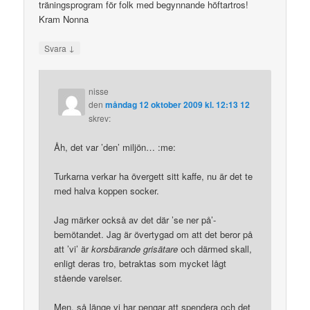
träningsprogram för folk med begynnande höftartros!
Kram Nonna
↓
Svara
nisse
den
måndag 12 oktober 2009 kl. 12:13 12
skrev:
Åh, det var ’den’ miljön… :me:
Turkarna verkar ha övergett sitt kaffe, nu är det te
med halva koppen socker.
Jag märker också av det där ’se ner på’-
bemötandet. Jag är övertygad om att det beror på
att ’vi’ är
korsbärande grisätare
och därmed skall,
enligt deras tro, betraktas som mycket lågt
stående varelser.
Men, så länge vi har pengar att spendera och det