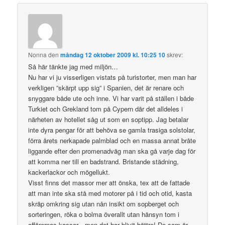
Nonna
den
måndag 12 oktober 2009 kl. 10:25 10
skrev:
Så här tänkte jag med miljön…
Nu har vi ju visserligen vistats på turistorter, men man har
verkligen ”skärpt upp sig” i Spanien, det är renare och
snyggare både ute och inne. Vi har varit på ställen i både
Turkiet och Grekland tom på Cypern där det alldeles i
närheten av hotellet såg ut som en soptipp. Jag betalar
inte dyra pengar för att behöva se gamla trasiga solstolar,
förra årets nerkapade palmblad och en massa annat bråte
liggande efter den promenadväg man ska gå varje dag för
att komma ner till en badstrand. Bristande städning,
kackerlackor och mögellukt.
Visst finns det massor mer att önska, tex att de fattade
att man inte ska stå med motorer på i tid och otid, kasta
skräp omkring sig utan nån insikt om sopberget och
sorteringen, röka o bolma överallt utan hänsyn tom i
affärernas kassor…men det har blivit bättre! De som är