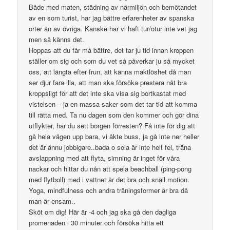
Både med maten, städning av närmiljön och bemötandet
av en som turist, har jag bättre erfarenheter av spanska
orter än av övriga. Kanske har vi haft tur/otur inte vet jag
men så känns det.
Hoppas att du får må bättre, det tar ju tid innan kroppen
ställer om sig och som du vet så påverkar ju så mycket
oss, att längta efter frun, att känna maktlöshet då man
ser djur fara illa, att man ska försöka prestera nåt bra
kroppsligt för att det inte ska visa sig bortkastat med
vistelsen – ja en massa saker som det tar tid att komma
till rätta med. Ta nu dagen som den kommer och gör dina
utflykter, har du sett borgen förresten? Få inte för dig att
gå hela vägen upp bara, vi åkte buss, ja gå inte ner heller
det är ännu jobbigare..bada o sola är inte helt fel, träna
avslappning med att flyta, simning är inget för våra
nackar och hittar du nån att spela beachball (ping-pong
med flytboll) med i vattnet är det bra och snäll motion.
Yoga, mindfulness och andra träningsformer är bra då
man är ensam..
Sköt om dig! Här är -4 och jag ska gå den dagliga
promenaden i 30 minuter och försöka hitta ett