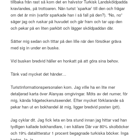
tillbaka från rast så kom det en halvstor Turkisk Landsköldpadda
kravlandes, på trottoaren. Nån turist ’sparkar’ till den och frågar
om det är min (varför sparkade han i så fall på den?). ”No, no”
säger jag och ruskar på huvudet och går fram och tar upp den
och pekar på en liten parkbit och lägger sköldpaddan där.
Sätter mig sedan och tittar på den lille när den försöker gräva
med sig in under en buske.
Vid busken bredvid håller en honkatt på att göra sina behov.
Tänk vad mycket det händer…
Turistinformationspersonalen kom. Jag ville ha en lite mer
detaljerad karta över Alanyas omgivingar. Möts av det numer, för
mig, kända frågeteckenutseendet. Efter mycket förklarande så
pekar han ut en bokhandel åt mig, ligger bredvid posten (ptt).
Jag cyklar dit. Jag fick leta en bra stund innan jag hittar vad han
tydligen kallade bokhandlare, i en källare Där var 80% skolböcker
och 19% datalitteratur 1 procent begagnade turkiska böcker. Inga
kartor. Ja, ja…