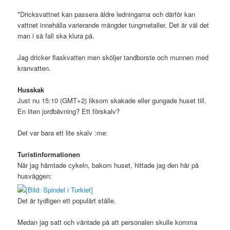
*Dricksvattnet kan passera äldre ledningarna och därför kan
vattnet innehålla varierande mängder tungmetaller. Det är väl det
man i så fall ska klura på.
Jag dricker flaskvatten men sköljer tandborste och munnen med
kranvatten.
Husskak
Just nu 15:10 (GMT+2) liksom skakade eller gungade huset till.
En liten jordbävning? Ett förskalv?
Det var bara ett lite skalv :me:
Turistinformationen
När jag hämtade cykeln, bakom huset, hittade jag den här på
husväggen:
Det är tydligen ett populärt ställe.
Medan jag satt och väntade på att personalen skulle komma