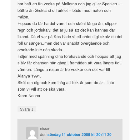
har haft en fin vecka på Mallorca och jag gillar Spanien –
bättre än Grekland o Turkiet – både med maten och
miljön.
Hoppas du får ha det varmt och skönt länge än, slipper
regn och jordskalv, det är ju så att det kan kännas där
ibland. Då vi var på Kos hade vi ett ordentligt skalv en del
föll ur sängen..men det var snabbt övergående och
orsakade inte nån skada.
Följer med spänning dina förehavande och hoppas att jag
själv får chansen nån gång i framtiden att vara längre tid i
värmen. Längsta resan är tre veckor och det var till
Alanya 1991.
Sköt om dig och kom ihåg att folk är som de är – inte
som vi vill att de ska vara!
Kram Nonna
↓
Svara
nisse
den
söndag 11 oktober 2009 kl. 20:11 20