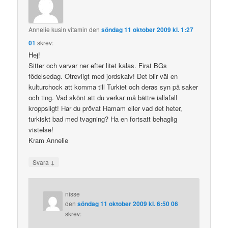
Annelie kusin vitamin
den
söndag 11 oktober 2009 kl. 1:27
01
skrev:
Hej!
Sitter och varvar ner efter litet kalas. Firat BGs
födelsedag. Otrevligt med jordskalv! Det blir väl en
kulturchock att komma till Turkiet och deras syn på saker
och ting. Vad skönt att du verkar må bättre iallafall
kroppsligt! Har du prövat Hamam eller vad det heter,
turkiskt bad med tvagning? Ha en fortsatt behaglig
vistelse!
Kram Annelie
↓
Svara
nisse
den
söndag 11 oktober 2009 kl. 6:50 06
skrev: