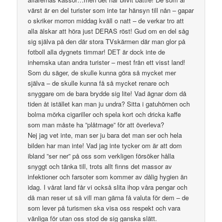
värst är en del turister som inte tar hänsyn till nån – gapar
o skriker morron middag kväll o natt – de verkar tro att
alla älskar att höra just DERAS röst! Gud om en del såg
sig själva på den där stora TVskärmen där man glor på
fotboll alla dygnets timmar! DET är dock inte de
inhemska utan andra turister – mest från ett visst land!
Som du säger, de skulle kunna göra så mycket mer
själva – de skulle kunna få så mycket renare och
snyggare om de bara brydde sig lite! Vad ägnar dom då
tiden åt istället kan man ju undra? Sitta i gatuhörnen och
bolma mörka cigariller och spela kort och dricka kaffe
som man måste ha ”plåtmage” för att överleva?
Nej jag vet inte, man ser ju bara det man ser och hela
bilden har man inte! Vad jag inte tycker om är att dom
ibland ”ser ner” på oss som verkligen försöker hålla
snyggt och tänka till, trots allt finns det massor av
infektioner och farsoter som kommer av dålig hygien än
idag. I vårat land får vi också slita ihop våra pengar och
då man reser ut så vill man gärna få valuta för dem – de
som lever på turismen ska visa oss respekt och vara
vänliga för utan oss stod de sig ganska slätt.