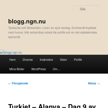
Hoppa
till
Sök
primärt
innehåll
blogg.ngn.nu
Tyckande och tänkanden. Livet i en sjuk vardag. Emellanåt kryddad
med humor. Här avhandlas också lite politik och en del datatekniska
spörsmål
Huvudmeny
Hem
Diverse
Insändare
Sidor
Politik
Mina Bilder
WordPress
Om…
Inläggsnavigering
←
Föregående
Nästa
→
Turkiet – Alanya – Dag 9 av