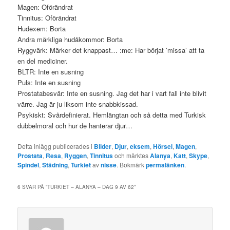
Magen: Oförändrat
Tinnitus: Oförändrat
Hudexem: Borta
Andra märkliga hudåkommor: Borta
Ryggvärk: Märker det knappast… :me: Har börjat ’missa’ att ta
en del mediciner.
BLTR: Inte en susning
Puls: Inte en susning
Prostatabesvär: Inte en susning. Jag det har i vart fall inte blivit
värre. Jag är ju liksom inte snabbkissad.
Psykiskt: Svårdefinierat. Hemlängtan och så detta med Turkisk
dubbelmoral och hur de hanterar djur…
Detta inlägg publicerades i
Bilder
,
Djur
,
eksem
,
Hörsel
,
Magen
,
Prostata
,
Resa
,
Ryggen
,
Tinnitus
och märktes
Alanya
,
Katt
,
Skype
,
Spindel
,
Städning
,
Turkiet
av
nisse
. Bokmärk
permalänken
.
6 SVAR PÅ ”
TURKIET – ALANYA – DAG 9 AV 62
”