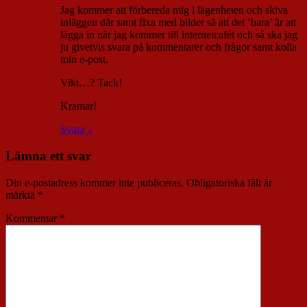
Jag kommer att förbereda mig i lägenheten och skiva
inläggen där samt fixa med bilder så att det ’bara’ är att
lägga in när jag kommer till internetcafét och så ska jag
ju givetvis svara på kommentarer och frågor samt kolla
min e-post.
Vikt…? Tack!
Kramar!
Svara
↓
Lämna ett svar
Din e-postadress kommer inte publiceras.
Obligatoriska fält är
märkta
*
Kommentar
*