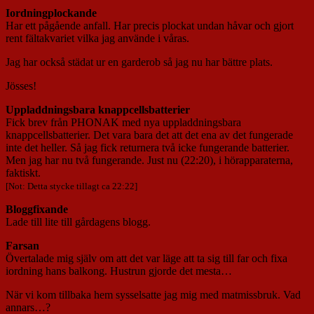
Iordningplockande
Har ett pågående anfall. Har precis plockat undan håvar och gjort
rent fältakvariet vilka jag använde i våras.
Jag har också städat ur en garderob så jag nu har bättre plats.
Jösses!
Uppladdningsbara knappcellsbatterier
Fick brev från PHONAK med nya uppladdningsbara
knappcellsbatterier. Det vara bara det att det ena av det fungerade
inte det heller. Så jag fick returnera två icke fungerande batterier.
Men jag har nu två fungerande. Just nu (22:20), i hörapparaterna,
faktiskt.
[Not: Detta stycke tillagt ca 22:22]
Bloggfixande
Lade till lite till gårdagens blogg.
Farsan
Övertalade mig själv om att det var läge att ta sig till far och fixa
iordning hans balkong. Hustrun gjorde det mesta…
När vi kom tillbaka hem sysselsatte jag mig med matmissbruk. Vad
annars…?