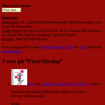
Mina Live-värden
[Visa mer…]
Hälsoläget
Morgonen
: OK. Kan faktiskt inte komma på eller känna något som
är utöver det vanliga…
Under dagen
: Att jag är trött och sover en 2-3 timmar mitt på dagen,
var dag är mer regel än undantag. Idag höll regeln.
Kvällen
: Tittar på Miss Marple.
Detta inlägg publicerades i
Besök
,
Ryggen
,
Trött
av
nisse
. Bokmärk
permalänken
.
2 svar på ”
FixarOnsdag
”
imse
den
torsdag 25 juni 2009 kl. 14:47 14
skrev:
Såna där plockanfall drabbas jag sällan av, tyvärr!
Får mer trötthetsanfall!
Kram