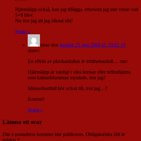
Hjärnsläpp också, kan jag tillägga, eftersom jag inte visste vad
5+8 blev.
Nu tror jag att jag räknat rätt!
Svara
↓
nisse
den
torsdag 25 juni 2009 kl. 19:02 19
skrev:
En effekt av plockanfallen är trötthetsanfall… :me:
Hjärnsläpp är vanligt i våra kretsar eller teflonhjärna
som kaktusblomman myntade, tror jag?
Minnesbortfall hör också till, tror jag…?
Kramar!
Svara
↓
Lämna ett svar
Din e-postadress kommer inte publiceras.
Obligatoriska fält är
märkta
*