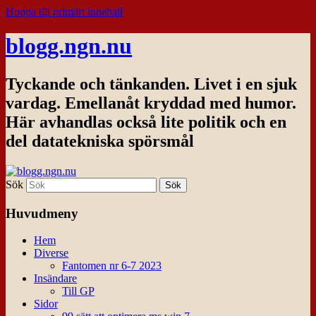
Hoppa till primärt innehåll
blogg.ngn.nu
Tyckande och tänkanden. Livet i en sjuk
vardag. Emellanåt kryddad med humor.
Här avhandlas också lite politik och en
del datatekniska spörsmål
Sök
Huvudmeny
Hem
Diverse
Fantomen nr 6-7 2023
Insändare
Till GP
Sidor