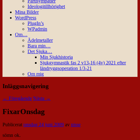
Partisympatier
Ideologitillhörighet
Mina Bilder
WordPress
PlugIn’s
WPadmin
Om…
Ädelmetaller
Bara min…
Det Sjuka…
Min Sjukhistoria
Sjukgymnastik fas 2 v13-16 (4v) 2021 efter
ländryggsoperation 1/3-21
Om mig
Inläggsnavigering
←
Föregående
Nästa
→
FixarOnsdag
Publicerat
onsdag 24 juni 2009
av
nisse
sömn ok.