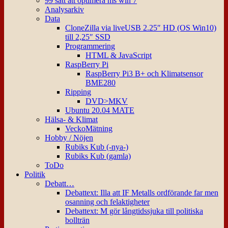
99 sätt att optimera ms win 7
Analysarkiv
Data
CloneZilla via liveUSB 2.25″ HD (OS Win10)
till 2,25″ SSD
Programmering
HTML & JavaScript
RaspBerry Pi
RaspBerry Pi3 B+ och Klimatsensor
BME280
Ripping
DVD>MKV
Ubuntu 20.04 MATE
Hälsa- & Klimat
VeckoMätning
Hobby / Nöjen
Rubiks Kub (-nya-)
Rubiks Kub (gamla)
ToDo
Politik
Debatt…
Debattext: Illa att IF Metalls ordförande far men
osanning och felaktigheter
Debattext: M gör långtidssjuka till politiska
bollträn