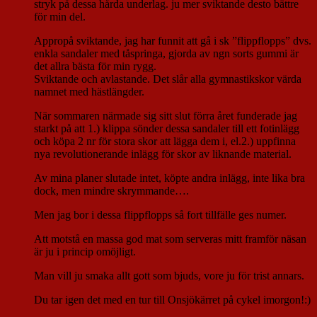
stryk på dessa hårda underlag. ju mer sviktande desto bättre
för min del.
Appropå sviktande, jag har funnit att gå i sk ”flippflopps” dvs.
enkla sandaler med tåspringa, gjorda av ngn sorts gummi är
det allra bästa för min rygg.
Sviktande och avlastande. Det slår alla gymnastikskor värda
namnet med hästlängder.
När sommaren närmade sig sitt slut förra året funderade jag
starkt på att 1.) klippa sönder dessa sandaler till ett fotinlägg
och köpa 2 nr för stora skor att lägga dem i, el.2.) uppfinna
nya revolutionerande inlägg för skor av liknande material.
Av mina planer slutade intet, köpte andra inlägg, inte lika bra
dock, men mindre skrymmande….
Men jag bor i dessa flippflopps så fort tillfälle ges numer.
Att motstå en massa god mat som serveras mitt framför näsan
är ju i princip omöjligt.
Man vill ju smaka allt gott som bjuds, vore ju för trist annars.
Du tar igen det med en tur till Onsjökärret på cykel imorgon!:)