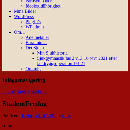
Partisympatier
Ideologitillhörighet
Mina Bilder
WordPress
PlugIn’s
WPadmin
Om…
Ädelmetaller
Bara min…
Det Sjuka…
Min Sjukhistoria
Sjukgymnastik fas 2 v13-16 (4v) 2021 efter
ländryggsoperation 1/3-21
Om mig
Inläggsnavigering
←
Föregående
Nästa
→
StudentFredag
Publicerat
fredag 5 juni 2009
av
nisse
sömn ua.