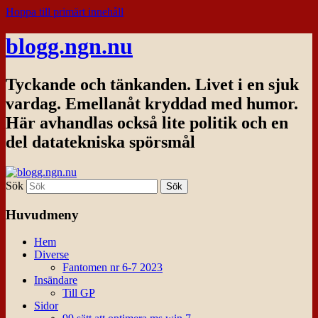
Hoppa till primärt innehåll
blogg.ngn.nu
Tyckande och tänkanden. Livet i en sjuk
vardag. Emellanåt kryddad med humor.
Här avhandlas också lite politik och en
del datatekniska spörsmål
Sök
Huvudmeny
Hem
Diverse
Fantomen nr 6-7 2023
Insändare
Till GP
Sidor