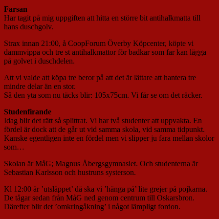
Farsan
Har tagit på mig uppgiften att hitta en större bit antihalkmatta till
hans duschgolv.
Strax innan 21:00, å CoopForum Överby Köpcenter, köpte vi
dammvippa och tre st antihalkmattor för badkar som far kan lägga
på golvet i duschdelen.
Att vi valde att köpa tre beror på att det är lättare att hantera tre
mindre delar än en stor.
Så den yta som nu täcks blir: 105x75cm. Vi får se om det räcker.
Studenfirande
Idag blir det rätt så splittrat. Vi har två studenter att uppvakta. En
fördel är dock att de går ut vid samma skola, vid samma tidpunkt.
Kanske egentligen inte en fördel men vi slipper ju fara mellan skolor
som…
Skolan är MåG; Magnus Åbergsgymnasiet. Och studenterna är
Sebastian Karlsson och hustruns systerson.
Kl 12:00 är ’utsläppet’ då ska vi ’hänga på’ lite grejer på pojkarna.
De tågar sedan från MåG ned genom centrum till Oskarsbron.
Därefter blir det ’omkringåkning’ i något lämpligt fordon.