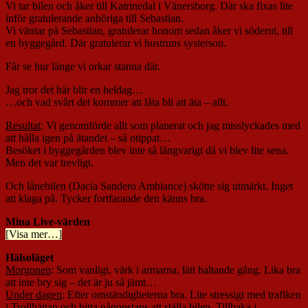
Vi tar bilen och åker till Katrinedal i Vänersborg. Där ska fixas lite
inför gratulerande anhöriga till Sebastian.
Vi väntar på Sebastian, gratulerar honom sedan åker vi söderut, till
en byggegård. Där gratulerar vi hustruns systerson.
Får se hur länge vi orkar stanna där.
Jag tror det här blir en heldag…
…och vad svårt det kommer att låta bli att äta – allt.
Resultat
: Vi genomförde allt som planerat och jag misslyckades med
att hålla igen på ätandet – så otippat…
Besöket i byggegården blev inte så långvarigt då vi blev lite sena.
Men det var trevligt.
Och lånebilen (Dacia Sandero Ambiance) skötte sig utmärkt. Inget
att klaga på. Tycker fortfarande den känns bra.
Mina Live-värden
[Visa mer…]
Hälsoläget
Morgonen
: Som vanligt, värk i armarna, lätt haltande gång. Lika bra
att inte bry sig – det är ju så jämt…
Under dagen
: Efter omständigheterna bra. Lite stressigt med trafiken
i Trollhättan och hitta någonstans att ställa bilen. Tillbaka i