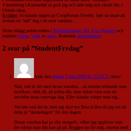
Vänersborg i Katrinedal så gick jag och lade mig och vilade lite, i
Oskars säng.
Kvällen
: Avslutade dagen på CoopForum Överby. Inte så smart att
avsluta en ’tuff’ dag i ett stort varuhus…
Detta inlägg publicerades i
Bemärkelsedag
,
Bil
,
Fest
,
Ryggen
och
märktes
Stress
,
Värk
av
nisse
. Bokmärk
permalänken
.
2 svar på ”
StudentFredag
”
Anki
den
fredag 5 juni 2009 kl. 22:50 22
skrev:
Nää, vad är det med dessa varuhus…så enormt tröttande som
besökare, tänk då, att jobba där, man måste vara som en
urvriden trasa vareviga dag. Eller kanske vänjer man sig..
Vet inte vad det är, men jag skyr tex Ikea el likn då jag vet att
detta är ”domedagen” för den dagen.
Dessa varuhus har ju ofta stengolv, vilket jag upplever som
det värsta man öht kan gå på. Ryggen tar för mig, enormt med