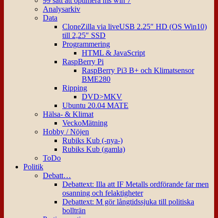
99 sätt att optimera ms win 7
Analysarkiv
Data
CloneZilla via liveUSB 2.25″ HD (OS Win10)
till 2,25″ SSD
Programmering
HTML & JavaScript
RaspBerry Pi
RaspBerry Pi3 B+ och Klimatsensor
BME280
Ripping
DVD>MKV
Ubuntu 20.04 MATE
Hälsa- & Klimat
VeckoMätning
Hobby / Nöjen
Rubiks Kub (-nya-)
Rubiks Kub (gamla)
ToDo
Politik
Debatt…
Debattext: Illa att IF Metalls ordförande far men
osanning och felaktigheter
Debattext: M gör långtidssjuka till politiska
bollträn