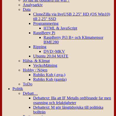
99 sätt att optimera ms win 7
Analysarkiv
Data
CloneZilla via liveUSB 2.25″ HD (OS Win10)
till 2,25″ SSD
Programmering
HTML & JavaScript
RaspBerry Pi
RaspBerry Pi3 B+ och Klimatsensor
BME280
Ripping
DVD>MKV
Ubuntu 20.04 MATE
Hälsa- & Klimat
VeckoMätning
Hobby / Nöjen
Rubiks Kub (-nya-)
Rubiks Kub (gamla)
ToDo
Politik
Debatt…
Debattext: Illa att IF Metalls ordförande far men
osanning och felaktigheter
Debattext: M gör långtidssjuka till politiska
bollträn