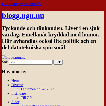
Hoppa till primärt innehåll
blogg.ngn.nu
Tyckande och tänkanden. Livet i en sjuk
vardag. Emellanåt kryddad med humor.
Här avhandlas också lite politik och en
del datatekniska spörsmål
Sök
Huvudmeny
Hem
Diverse
Fantomen nr 6-7 2023
Insändare
Till GP
Sidor