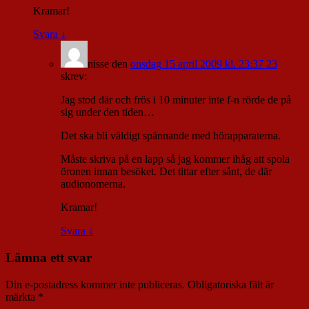
Kramar!
Svara
↓
nisse
den
onsdag 15 april 2009 kl. 23:37 23
skrev:
Jag stod där och frös i 10 minuter inte f-n rörde de på
sig under den tiden…
Det ska bli väldigt spännande med hörapparaterna.
Måste skriva på en lapp så jag kommer ihåg att spola
öronen innan besöket. Det tittar efter sånt, de där
audionomerna.
Kramar!
Svara
↓
Lämna ett svar
Din e-postadress kommer inte publiceras.
Obligatoriska fält är
märkta
*