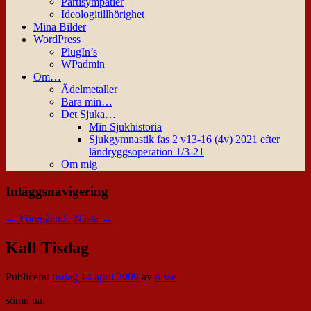
Partisympatier
Ideologitillhörighet
Mina Bilder
WordPress
PlugIn’s
WPadmin
Om…
Ädelmetaller
Bara min…
Det Sjuka…
Min Sjukhistoria
Sjukgymnastik fas 2 v13-16 (4v) 2021 efter
ländryggsoperation 1/3-21
Om mig
Inläggsnavigering
←
Föregående
Nästa
→
Kall Tisdag
Publicerat
tisdag 14 april 2009
av
nisse
sömn ua.