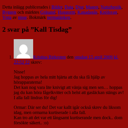
Detta inlägg publicerades i
Bilder
,
Data
,
Djur
,
Magen
,
Naturbesök
,
Ryggen
och märktes
Gräsand
,
Huggorm
,
Kanadagås
,
Knölsvan
,
Vista
av
nisse
. Bokmärk
permalänken
.
2 svar på ”
Kall Tisdag
”
Kristina Birkesten
den
onsdag 15 april 2009 kl.
22:52 22
skrev:
Nisse!
Jag hoppas av hela mitt hjärta att du ska få hjälp av
hörapparaterna!
Det kan nog vara lite knivigt att vänja sig men sen… hoppas
jag du kan höra fågelkvitter och helst att gasläckan stängs av!
I alla fall lindras för dig!
Ormar: Där ser du! Det var kallt igår också skrev du liksom
idag, men ormarna kurtiserade i alla fall.
Kan tro att det var ett långsamt kurtiserande men dock.. dom
försökte säkert.. :o)