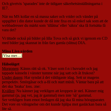
Och givetvis ’sparades’ inte de tidigare säkerhetsinställningarna i
IE7.
När nu MS kollar en så massa saker och vrider och vänder på
uppgifter i din dator kunde de då inte fixa en så enkel sak som att de
webbadresser du märkt som ’tillåtna’ eller ’säkra’ ska få fortsätta få
vara det?
Vi tittade också på bilder på lilla Tova och så gick vi igenom en CD
med bilder jag skannat in från fars gamla (slitna) DIA.
Mina Live-värden
[Visa mer…]
Hälsoläget
Morgonen
: Känns rätt så ok. Väser som f-n i huvudet och jag
tappade känseln i vänster tumme när jag satt och åt frukost?
Under dagen
: Har syndat å det väldigaste idag. Sett ur magens
perspektiv. Smörgåsar och a-fil och start müsli. Väntar bara på att
det ska ’braka’ loss. :me:
Kvällen
: Nu känner jag verkligen att kroppen är stel. Känner mig
gammal (ja, jag vet, jag är gammal) men inte ’så’ gammal.
Ser verkligen fram emot fredagen då jag ska få mina hörapparater.
Det vore en välsignelse om det kunde hjälpa mot gasläckan bara så
lite så.