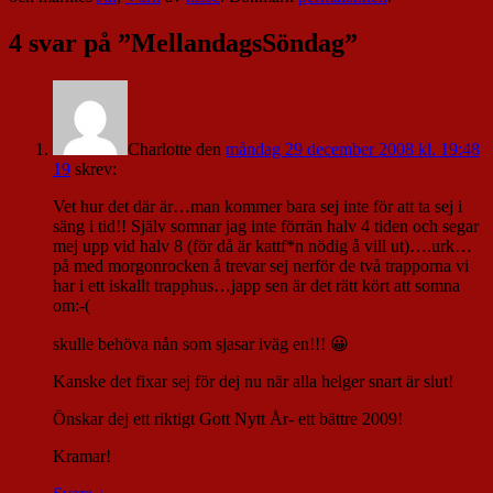
4 svar på ”
MellandagsSöndag
”
Charlotte
den
måndag 29 december 2008 kl. 19:48
19
skrev:
Vet hur det där är…man kommer bara sej inte för att ta sej i
säng i tid!! Själv somnar jag inte förrän halv 4 tiden och segar
mej upp vid halv 8 (för då är kattf*n nödig å vill ut)….urk…
på med morgonrocken å trevar sej nerför de två trapporna vi
har i ett iskallt trapphus…japp sen är det rätt kört att somna
om:-(
skulle behöva nån som sjasar iväg en!!! 😀
Kanske det fixar sej för dej nu när alla helger snart är slut!
Önskar dej ett riktigt Gott Nytt År- ett bättre 2009!
Kramar!