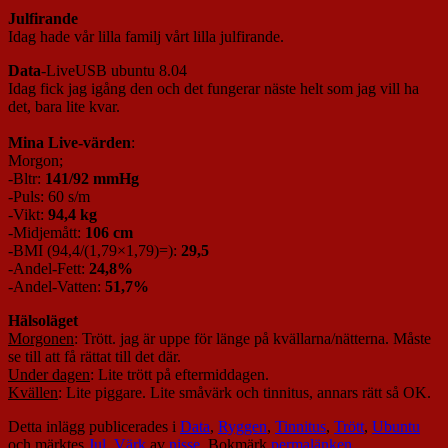
Julfirande
Idag hade vår lilla familj vårt lilla julfirande.
Data
-LiveUSB ubuntu 8.04
Idag fick jag igång den och det fungerar näste helt som jag vill ha
det, bara lite kvar.
Mina Live-värden
:
Morgon;
-Bltr:
141/92 mmHg
-Puls: 60 s/m
-Vikt:
94,4 kg
-Midjemått:
106 cm
-BMI (94,4/(1,79×1,79)=):
29,5
-Andel-Fett:
24,8%
-Andel-Vatten:
51,7%
Hälsoläget
Morgonen
: Trött. jag är uppe för länge på kvällarna/nätterna. Måste
se till att få rättat till det där.
Under dagen
: Lite trött på eftermiddagen.
Kvällen
: Lite piggare. Lite småvärk och tinnitus, annars rätt så OK.
Detta inlägg publicerades i
Data
,
Ryggen
,
Tinnitus
,
Trött
,
Ubuntu
och märktes
Jul
,
Värk
av
nisse
. Bokmärk
permalänken
.