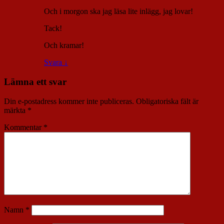
Och i morgon ska jag läsa lite inlägg, jag lovar!
Tack!
Och kramar!
Svara
↓
Lämna ett svar
Din e-postadress kommer inte publiceras.
Obligatoriska fält är
märkta
*
Kommentar
*
Namn
*