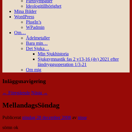
Partisympatier
Ideologitillhörighet
Mina Bilder
WordPress
PlugIn’s
WPadmin
Om…
Ädelmetaller
Bara min…
Det Sjuka…
Min Sjukhistoria
Sjukgymnastik fas 2 v13-16 (4v) 2021 efter
ländryggsoperation 1/3-21
Om mig
Inläggsnavigering
←
Föregående
Nästa
→
MellandagsSöndag
Publicerat
söndag 28 december 2008
av
nisse
sömn ok