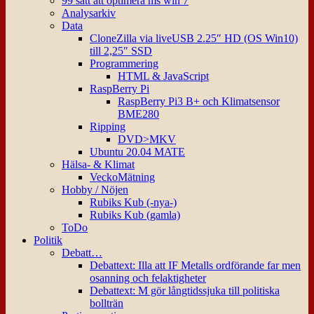
99 sätt att optimera ms win 7
Analysarkiv
Data
CloneZilla via liveUSB 2.25″ HD (OS Win10)
till 2,25″ SSD
Programmering
HTML & JavaScript
RaspBerry Pi
RaspBerry Pi3 B+ och Klimatsensor
BME280
Ripping
DVD>MKV
Ubuntu 20.04 MATE
Hälsa- & Klimat
VeckoMätning
Hobby / Nöjen
Rubiks Kub (-nya-)
Rubiks Kub (gamla)
ToDo
Politik
Debatt…
Debattext: Illa att IF Metalls ordförande far men
osanning och felaktigheter
Debattext: M gör långtidssjuka till politiska
bollträn