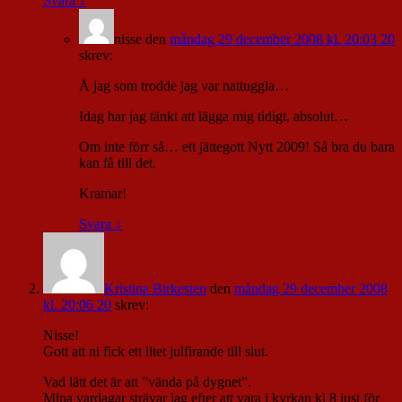
Svara
↓
nisse
den
måndag 29 december 2008 kl. 20:03 20
skrev:
Å jag som trodde jag var nattuggla…
Idag har jag tänkt att lägga mig tidigt, absolut…
Om inte förr så… ett jättegott Nytt 2009! Så bra du bara
kan få till det.
Kramar!
Svara
↓
Kristina Birkesten
den
måndag 29 december 2008
kl. 20:06 20
skrev:
Nisse!
Gott att ni fick ett litet julfirande till slut.
Vad lätt det är att ”vända på dygnet”.
Mina vardagar strävar jag efter att vara i kyrkan kl 8 just för