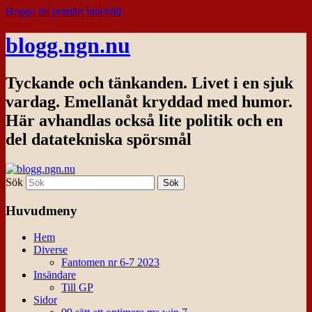
Hoppa till primärt innehåll
blogg.ngn.nu
Tyckande och tänkanden. Livet i en sjuk
vardag. Emellanåt kryddad med humor.
Här avhandlas också lite politik och en
del datatekniska spörsmål
Sök
Huvudmeny
Hem
Diverse
Fantomen nr 6-7 2023
Insändare
Till GP
Sidor