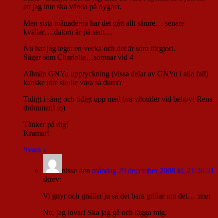
att jag inte ska vända på dygnet.
Men sista månaderna har det gått allt sämre… senare
kvällar….datorn är på sent…
Nu har jag legat en vecka och det är som förgjort.
Säger som Charlotte…somnar vid 4
Allmän GNYu uppryckning (vissa delar av GNYu i alla fall)
kanske inte skulle vara så dumt?
Tidigt i säng och tidigt upp med bra vilotider vid behov! Rena
drömmen! :o)
Tänker på dig!
Kramar!
Svara
↓
nisse
den
måndag 29 december 2008 kl. 21:36 21
skrev:
Vi gnyr och gnäller ju så det bara grillar om det… :me:
Nu, jag lovar! Ska jag gå och lägga mig.