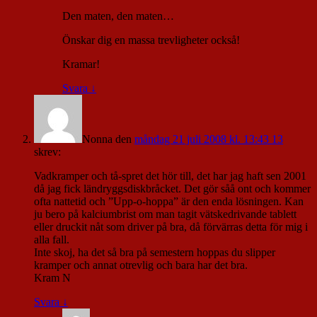
Den maten, den maten…
Önskar dig en massa trevligheter också!
Kramar!
Svara
↓
Nonna
den
måndag 21 juli 2008 kl. 13:43 13
skrev:
Vadkramper och tå-spret det hör till, det har jag haft sen 2001
då jag fick ländryggsdiskbråcket. Det gör såå ont och kommer
ofta nattetid och ”Upp-o-hoppa” är den enda lösningen. Kan
ju bero på kalciumbrist om man tagit vätskedrivande tablett
eller druckit nåt som driver på bra, då förvärras detta för mig i
alla fall.
Inte skoj, ha det så bra på semestern hoppas du slipper
kramper och annat otrevlig och bara har det bra.
Kram N
Svara
↓