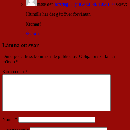
nisse
den
torsdag 31 juli 2008 kl. 10:28 10
skrev:
Hitintills har det gått över förväntan.
Kramar!
Svara
↓
Lämna ett svar
Din e-postadress kommer inte publiceras.
Obligatoriska fält är
märkta
*
Kommentar
*
Namn
*