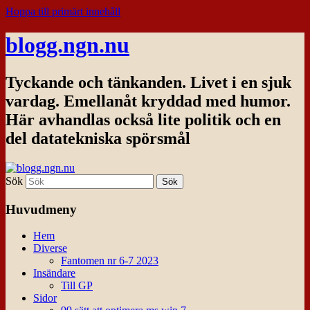
Hoppa till primärt innehåll
blogg.ngn.nu
Tyckande och tänkanden. Livet i en sjuk
vardag. Emellanåt kryddad med humor.
Här avhandlas också lite politik och en
del datatekniska spörsmål
Sök
Huvudmeny
Hem
Diverse
Fantomen nr 6-7 2023
Insändare
Till GP
Sidor