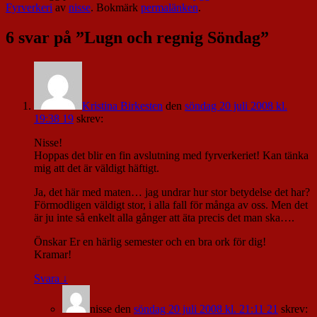
Fyrverkeri
av
nisse
. Bokmärk
permalänken
.
6 svar på ”
Lugn och regnig Söndag
”
Kristina Birkesten
den
söndag 20 juli 2008 kl.
19:38 19
skrev:
Nisse!
Hoppas det blir en fin avslutning med fyrverkeriet! Kan tänka
mig att det är väldigt häftigt.
Ja, det här med maten… jag undrar hur stor betydelse det har?
Förmodligen väldigt stor, i alla fall för många av oss. Men det
är ju inte så enkelt alla gånger att äta precis det man ska….
Önskar Er en härlig semester och en bra ork för dig!
Kramar!
Svara
↓
nisse
den
söndag 20 juli 2008 kl. 21:11 21
skrev: