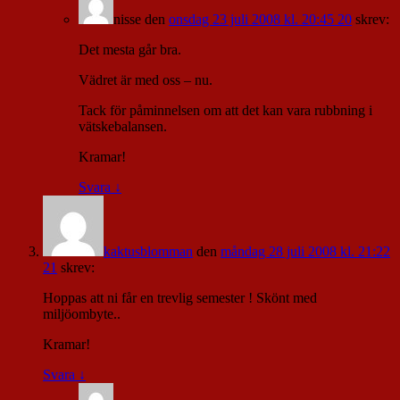
nisse
den
onsdag 23 juli 2008 kl. 20:45 20
skrev:
Det mesta går bra.
Vädret är med oss – nu.
Tack för påminnelsen om att det kan vara rubbning i
vätskebalansen.
Kramar!
Svara
↓
kaktusblomman
den
måndag 28 juli 2008 kl. 21:22
21
skrev:
Hoppas att ni får en trevlig semester ! Skönt med
miljöombyte..
Kramar!
Svara
↓