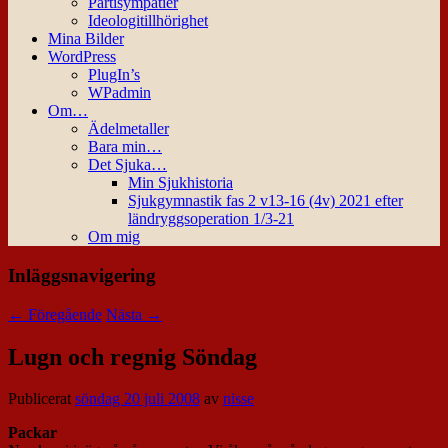
Partisympatier
Ideologitillhörighet
Mina Bilder
WordPress
PlugIn’s
WPadmin
Om…
Ädelmetaller
Bara min…
Det Sjuka…
Min Sjukhistoria
Sjukgymnastik fas 2 v13-16 (4v) 2021 efter
ländryggsoperation 1/3-21
Om mig
Inläggsnavigering
←
Föregående
Nästa
→
Lugn och regnig Söndag
Publicerat
söndag 20 juli 2008
av
nisse
Packar