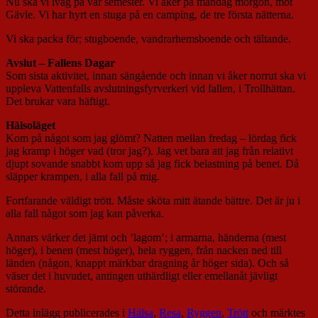
Nu ska vi iväg på vår semester. Vi åker på måndag morgon, mot
Gävle. Vi har hyrt en stuga på en camping, de tre första nätterna.
Vi ska packa för; stugboende, vandrarhemsboende och tältande.
Avslut – Fallens Dagar
Som sista aktivitet, innan sängående och innan vi åker norrut ska vi
uppleva Vattenfalls avslutningsfyrverkeri vid fallen, i Trollhättan.
Det brukar vara häftigt.
Hälsoläget
Kom på något som jag glömt? Natten mellan fredag – lördag fick
jag kramp i höger vad (tror jag?). Jag vet bara att jag från relativt
djupt sovande snabbt kom upp så jag fick belastning på benet. Då
släpper krampen, i alla fall på mig.
Fortfarande väldigt trött. Måste sköta mitt ätande bättre. Det är ju i
alla fall något som jag kan påverka.
Annars värker det jämt och ’lagom’; i armarna, händerna (mest
höger), i benen (mest höger), hela ryggen, från nacken ned till
länden (någon, knappt märkbar dragning år höger sida). Och så
väser det i huvudet, antingen uthärdligt eller emellanåt jävligt
störande.
Detta inlägg publicerades i
Hälsa
,
Resa
,
Ryggen
,
Trött
och märktes