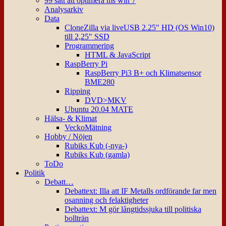
99 sätt att optimera ms win 7
Analysarkiv
Data
CloneZilla via liveUSB 2.25″ HD (OS Win10)
till 2,25″ SSD
Programmering
HTML & JavaScript
RaspBerry Pi
RaspBerry Pi3 B+ och Klimatsensor
BME280
Ripping
DVD>MKV
Ubuntu 20.04 MATE
Hälsa- & Klimat
VeckoMätning
Hobby / Nöjen
Rubiks Kub (-nya-)
Rubiks Kub (gamla)
ToDo
Politik
Debatt…
Debattext: Illa att IF Metalls ordförande far men
osanning och felaktigheter
Debattext: M gör långtidssjuka till politiska
bollträn