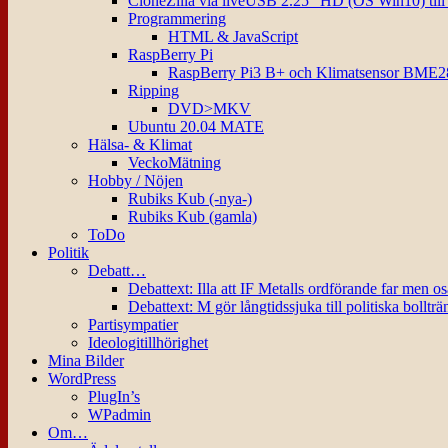
CloneZilla via liveUSB 2.25″ HD (OS Win10) til
Programmering
HTML & JavaScript
RaspBerry Pi
RaspBerry Pi3 B+ och Klimatsensor BME2
Ripping
DVD>MKV
Ubuntu 20.04 MATE
Hälsa- & Klimat
VeckoMätning
Hobby / Nöjen
Rubiks Kub (-nya-)
Rubiks Kub (gamla)
ToDo
Politik
Debatt…
Debattext: Illa att IF Metalls ordförande far men o
Debattext: M gör långtidssjuka till politiska bollträ
Partisympatier
Ideologitillhörighet
Mina Bilder
WordPress
PlugIn’s
WPadmin
Om…