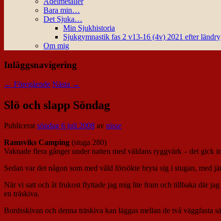
Ädelmetaller
Bara min…
Det Sjuka…
Min Sjukhistoria
Sjukgymnastik fas 2 v13-16 (4v) 2021 efter ländr
Om mig
Inläggsnavigering
←
Föregående
Nästa
→
Slö och slapp Söndag
Publicerat
söndag 6 juli 2008
av
nisse
Ramsviks Camping
(stuga 280)
Vaknade flera gånger under natten med väldans ryggvärk – det gick inte
Sedan var det någon som med våld försökte bryta sig i stugan, med j
När vi satt och åt frukost flyttade jag mig lite fram och tillbaka där 
en träskiva.
Bordsskivan och denna träskiva kan läggas mellan de två väggfasta sän