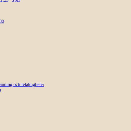
l 2,25″ SSD
80
sanning och felaktigheter
n