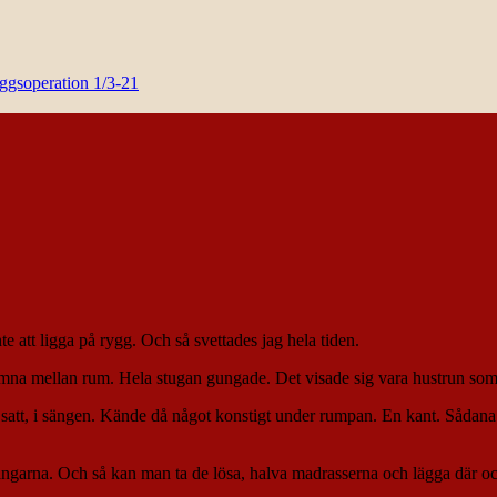
yggsoperation 1/3-21
 att ligga på rygg. Och så svettades jag hela tiden.
ämna mellan rum. Hela stugan gungade. Det visade sig vara hustrun som
jag satt, i sängen. Kände då något konstigt under rumpan. En kant. Sådan
garna. Och så kan man ta de lösa, halva madrasserna och lägga där och 