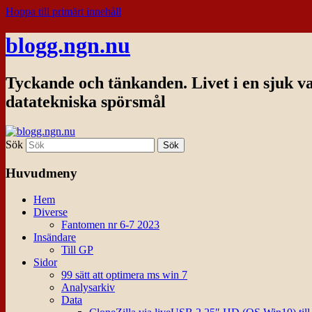
Hoppa till primärt innehåll
blogg.ngn.nu
Tyckande och tänkanden. Livet i en sjuk v
datatekniska spörsmål
Sök
Huvudmeny
Hem
Diverse
Fantomen nr 6-7 2023
Insändare
Till GP
Sidor
99 sätt att optimera ms win 7
Analysarkiv
Data