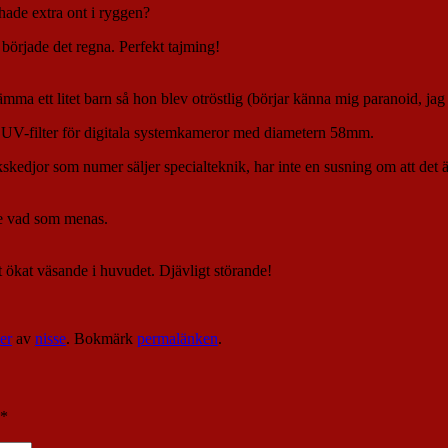
 hade extra ont i ryggen?
började det regna. Perfekt tajming!
ma ett litet barn så hon blev otröstlig (börjar känna mig paranoid, jag 
t UV-filter för digitala systemkameror med diametern 58mm.
ikskedjor som numer säljer specialteknik, har inte en susning om att det 
tone vad som menas.
tt ökat väsande i huvudet. Djävligt störande!
er
av
nisse
. Bokmärk
permalänken
.
*