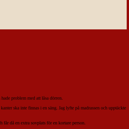
 hade problem med att låsa dörren.
a kanter ska inte finnas i en säng. Jag lyfte på madrassen och upptäckte
får då en extra sovplats för en kortare person.