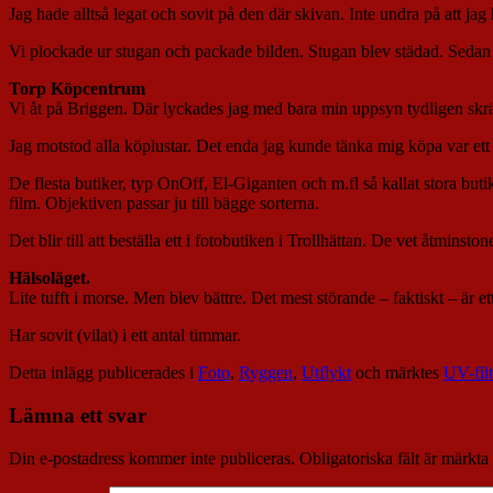
Jag hade alltså legat och sovit på den där skivan. Inte undra på att jag
Vi plockade ur stugan och packade bilden. Stugan blev städad. Sedan 
Torp Köpcentrum
Vi åt på Briggen. Där lyckades jag med bara min uppsyn tydligen skräm
Jag motstod alla köplustar. Det enda jag kunde tänka mig köpa var et
De flesta butiker, typ OnOff, El-Giganten och m.fl så kallat stora but
film. Objektiven passar ju till bägge sorterna.
Det blir till att beställa ett i fotobutiken i Trollhättan. De vet åtmins
Hälsoläget.
Lite tufft i morse. Men blev bättre. Det mest störande – faktiskt – är e
Har sovit (vilat) i ett antal timmar.
Detta inlägg publicerades i
Foto
,
Ryggen
,
Utflykt
och märktes
UV-filt
Lämna ett svar
Din e-postadress kommer inte publiceras.
Obligatoriska fält är märkta