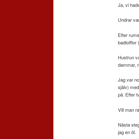
Ja, vi had
Undrar vad
Efter rums
badtofflor 
Hustrun val
dammar, me
Jag var no
själv) med
på. Efter 
Vill man r
Nästa steg
jag en öl.