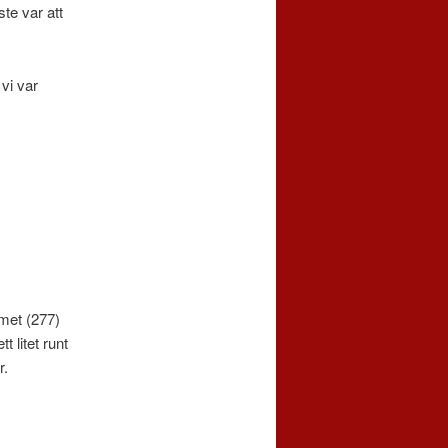
te var att
 vi var
mmet (277)
t litet runt
r.