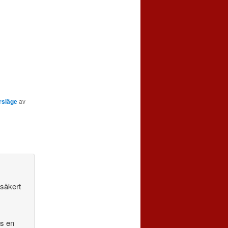
rsläge
av
 säkert
ds en