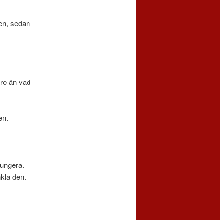
nen, sedan
are än vad
en.
fungera.
nkla den.