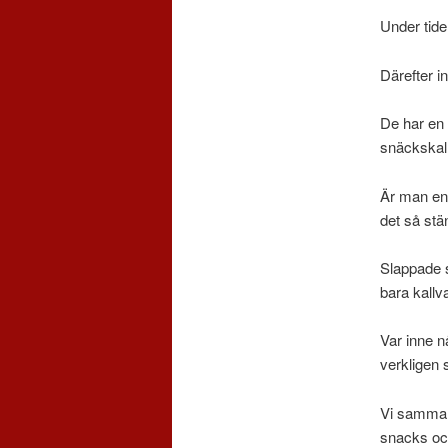
Under tide
Därefter in
De har en 
snäckskal
Är man en
det så stä
Slappade s
bara kallva
Var inne n
verkligen 
Vi sammans
snacks oc