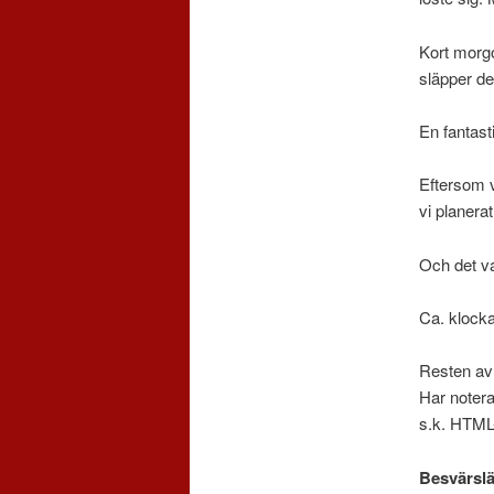
Kort morgo
släpper de
En fantasti
Eftersom v
vi planerat
Och det va
Ca. klocka
Resten av 
Har noterat
s.k. HTML
Besvärsl