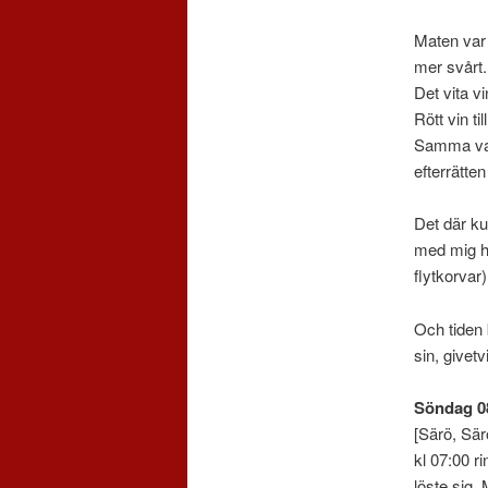
Maten var 
mer svårt.
Det vita vi
Rött vin t
Samma var 
efterrätte
Det där ku
med mig hu
flytkorvar)
Och tiden 
sin, givetv
Söndag 0
[Särö, Sär
kl 07:00 r
löste sig.