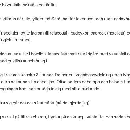
e havsutsikt också – det är fint.
 villorna där ute, ytterst på Särö, har för taxerings- och marknadsvä
inspektion bytte jag om till relaxoutfit, badbyxor, badrock (hotellets) 
(ingick i rummet).
de att sola lite i hotellets fantastiskt vackra trädgård med vattenfall 
d guldfiskar och öring i.
g i relaxen kanske 3 timmar. De har en tvagningsavdelning (man tvag
 olika salter och lite annat jox. Olika sorters schampo och balsam finn
tvagningen kan man smörja in sig med olika hudmedel.
aka sig går det också utmärkt (så det gjorde jag).
 var att gå till relaxbaren, trycka på en knapp, vänta lite, och sedan b