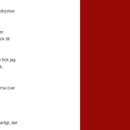
 drycker
er.
 till
 fick jag
k.
rna (var
rligt, det