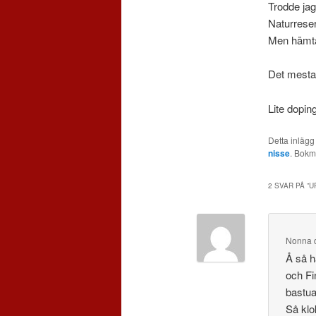
Trodde jag
Naturrese
Men hämtad
Det mesta 
Lite dopin
Detta inlägg
nisse
. Bok
2 SVAR PÅ ”
U
Nonna
Å så h
och Fi
bastua
Så klo