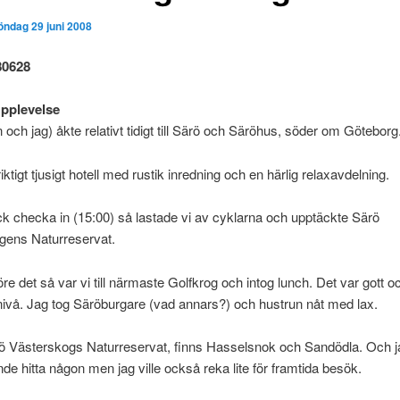
öndag 29 juni 2008
80628
Upplevelse
n och jag) åkte relativt tidigt till Särö och Säröhus, söder om Göteborg
riktigt tjusigt hotell med rustik inredning och en härlig relaxavdelning.
ick checka in (15:00) så lastade vi av cyklarna och upptäckte Särö
gens Naturreservat.
före det så var vi till närmaste Golfkrog och intog lunch. Det var gott o
snivå. Jag tog Säröburgare (vad annars?) och hustrun nåt med lax.
ö Västerskogs Naturreservat, finns Hasselsnok och Sandödla. Och ja
de hitta någon men jag ville också reka lite för framtida besök.