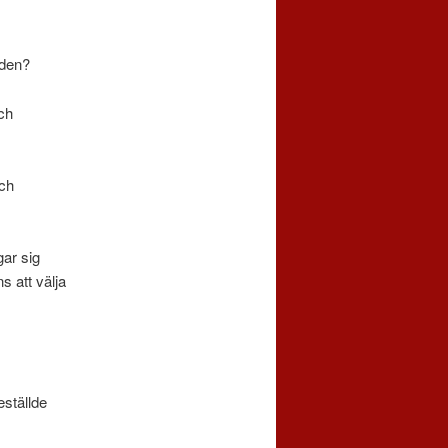
rden?
och
och
ar sig
s att välja
eställde