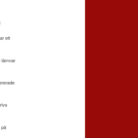
!
ar ett
n lämnar
vererade
rivs
t på