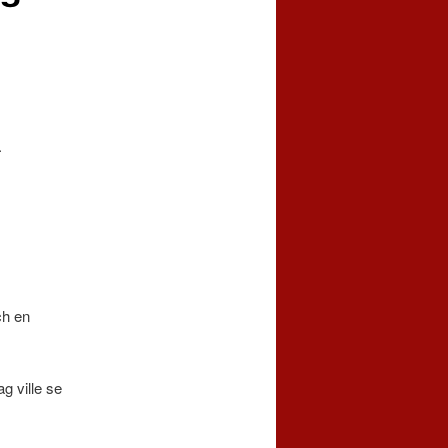
.
ch en
g ville se