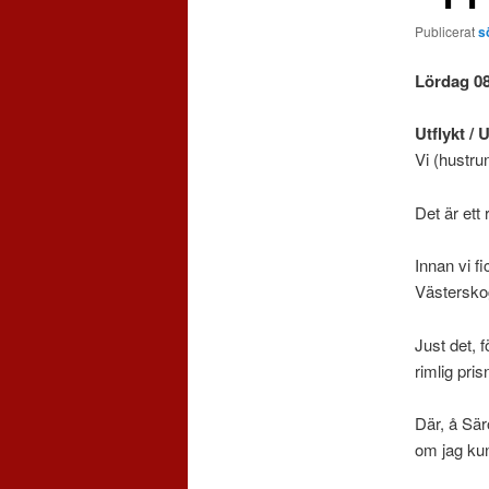
Publicerat
s
Lördag 0
Utflykt / 
Vi (hustru
Det är ett 
Innan vi f
Västersko
Just det, 
rimlig pri
Där, å Sär
om jag kun