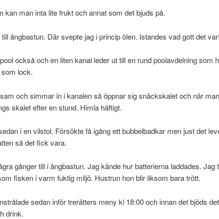
n kan man inta lite frukt och annat som det bjuds på.
 till ångbastun. Där svepte jag i princip ölen. Istandes vad gott det var
pool också och en liten kanal leder ut till en rund poolavdelning som h
 som lock.
sam och simmar in i kanalen så öppnar sig snäckskalet och när ma
ngs skalet efter en stund. Himla häftigt.
edan i en vilstol. Försökte få igång ett bubbelbadkar men just det le
tten så det fick vara.
ågra gånger till i ångbastun. Jag kände hur batterierna laddades. Jag t
som fisken i varm fuktig miljö. Hustrun hon blir liksom bara trött.
trålade sedan inför trerätters meny kl 18:00 och innan det bjöds de
h drink.