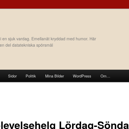
 i en sjuk vardag. Emellanåt kryddad med humor. Här
h en del datatekniska spörsmål
Sidor
Politik
Mina Bilder
WordPress
Om…
levelsehelg Lördag-Sönd