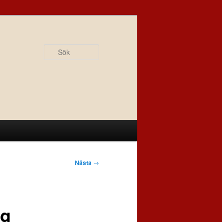
Sök
Nästa
→
ag