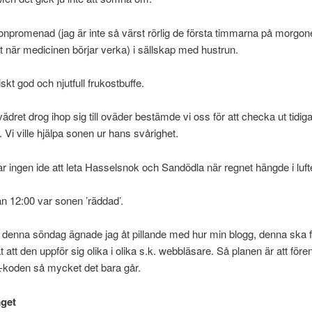
npromenad (jag är inte så värst rörlig de första timmarna på morgo
t när medicinen börjar verka) i sällskap med hustrun.
skt god och njutfull frukostbuffe.
ädret drog ihop sig till oväder bestämde vi oss för att checka ut tidig
. Vi ville hjälpa sonen ur hans svårighet.
r ingen ide att leta Hasselsnok och Sandödla när regnet hängde i luft
n 12:00 var sonen ’räddad’.
denna söndag ägnade jag åt pillande med hur min blogg, denna ska 
 att den uppför sig olika i olika s.k. webbläsare. Så planen är att före
-koden så mycket det bara går.
äget