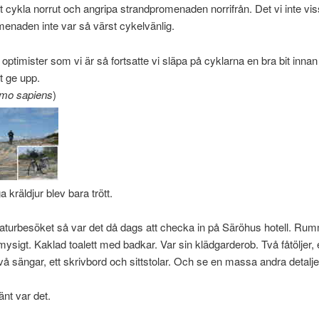
tt cykla norrut och angripa strandpromenaden norrifrån. Det vi inte viss
enaden inte var så värst cykelvänlig.
optimister som vi är så fortsatte vi släpa på cyklarna en bra bit innan
t ge upp.
mo sapiens
)
a kräldjur blev bara trött.
naturbesöket så var det då dags att checka in på Säröhus hotell. Ru
ysigt. Kaklad toalett med badkar. Var sin klädgarderob. Två fåtöljer, et
två sängar, ett skrivbord och sittstolar. Och se en massa andra detalje
änt var det.