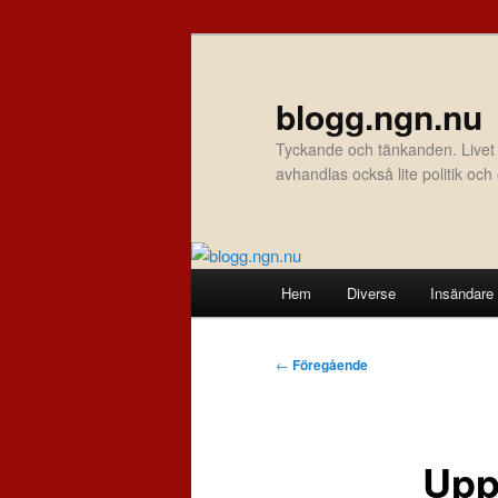
Hoppa
till
primärt
blogg.ngn.nu
innehåll
Tyckande och tänkanden. Livet
avhandlas också lite politik oc
Huvudmeny
Hem
Diverse
Insändare
Inläggsnavigering
←
Föregående
Upp