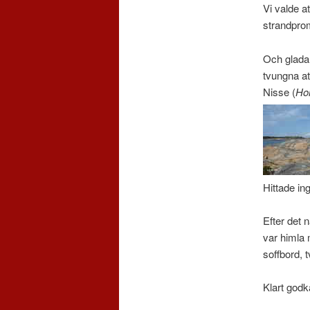
Vi valde a
strandprom
Och glada 
tvungna at
Nisse (
Ho
Hittade ing
Efter det 
var himla m
soffbord, 
Klart godk