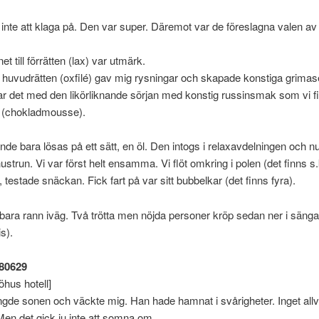
inte att klaga på. Den var super. Däremot var de föreslagna valen av
net till förrätten (lax) var utmärk.
ill huvudrätten (oxfilé) gav mig rysningar och skapade konstiga grimas
det med den likörliknande sörjan med konstig russinsmak som vi fick
n (chokladmousse).
nde bara lösas på ett sätt, en öl. Den intogs i relaxavdelningen och nu
strun. Vi var först helt ensamma. Vi flöt omkring i polen (det finns s.
, testade snäckan. Fick fart på var sitt bubbelkar (det finns fyra).
bara rann iväg. Två trötta men nöjda personer kröp sedan ner i sänga
is).
80629
öhus hotell]
ingde sonen och väckte mig. Han hade hamnat i svårigheter. Inget allva
 Men det gick ju inte att somna om.