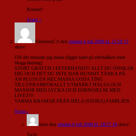
Kramar!
Svara
↓
EleonoraCA
den
söndag 6 juli 2008 kl. 15:58 15
skrev:
OH det missade jag innan (ligger klart på efterkälken med
blogg-läsning)
STORT GRATTIS I EFTERHAND!!! ALLT DU ÖNSKAR
DIG OCH DET DU INTE HAR HUNNIT TÄNKA PÅ
ÄN PLUSS EN HEL MASSA GODA TING
TILL!!!FRAMFÖRALLT UTMÄRKT HÄLSA OCH
MASSOR MED LYCKA OCH FÖRNOJELSE MED
LIVET!!!
VARMA KRAMAR FRÅN HELA (STORA) FAMILJEN.
Svara
↓
nisse
den
söndag 6 juli 2008 kl. 18:57 18
skrev:
Tack!