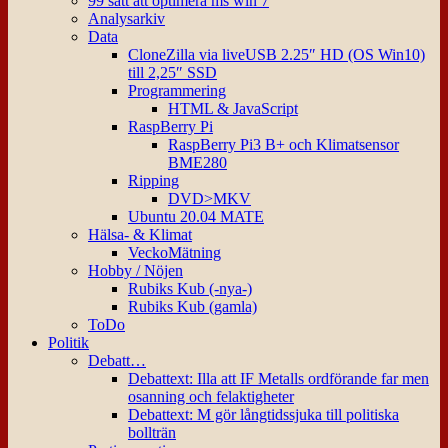
99 sätt att optimera ms win 7
Analysarkiv
Data
CloneZilla via liveUSB 2.25″ HD (OS Win10)
till 2,25″ SSD
Programmering
HTML & JavaScript
RaspBerry Pi
RaspBerry Pi3 B+ och Klimatsensor
BME280
Ripping
DVD>MKV
Ubuntu 20.04 MATE
Hälsa- & Klimat
VeckoMätning
Hobby / Nöjen
Rubiks Kub (-nya-)
Rubiks Kub (gamla)
ToDo
Politik
Debatt…
Debattext: Illa att IF Metalls ordförande far men
osanning och felaktigheter
Debattext: M gör långtidssjuka till politiska
bollträn