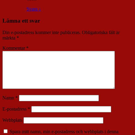
Svara
↓
Lämna ett svar
Din e-postadress kommer inte publiceras.
Obligatoriska fält är
märkta
*
Kommentar
*
Namn
*
E-postadress
*
Webbplats
Spara mitt namn, min e-postadress och webbplats i denna