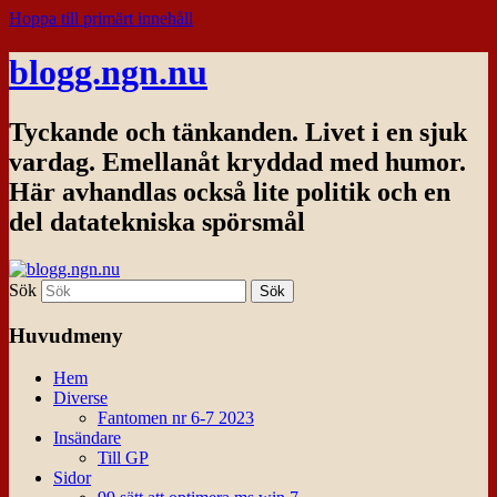
Hoppa till primärt innehåll
blogg.ngn.nu
Tyckande och tänkanden. Livet i en sjuk
vardag. Emellanåt kryddad med humor.
Här avhandlas också lite politik och en
del datatekniska spörsmål
Sök
Huvudmeny
Hem
Diverse
Fantomen nr 6-7 2023
Insändare
Till GP
Sidor