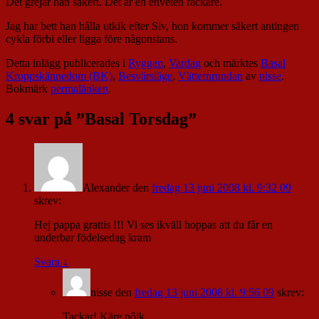
Det grejar han säkert. Det är en enveten rackare.
Jag har bett han hålla utkik efter Siv, hon kommer säkert antingen
cykla förbi eller ligga före någonstans.
Detta inlägg publicerades i
Ryggen
,
Vardag
och märktes
Basal
Kroppskännedom (BK)
,
Besvärsläge
,
Vätternrundan
av
nisse
.
Bokmärk
permalänken
.
4 svar på ”
Basal Torsdag
”
Alexander
den
fredag 13 juni 2008 kl. 9:32 09
skrev:
Hej pappa grattis !!! Vi ses ikväll hoppas att du får en
underbar födelsedag kram
Svara
↓
nisse
den
fredag 13 juni 2008 kl. 9:56 09
skrev:
Tackar! Käre pôjk.