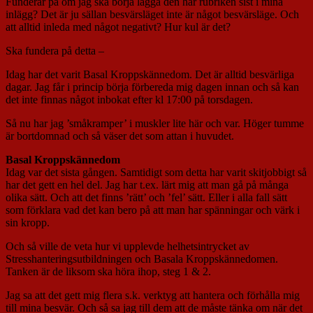
Funderar på om jag ska börja lägga den här rubriken sist i mina
inlägg? Det är ju sällan besvärsläget inte är något besvärsläge. Och
att alltid inleda med något negativt? Hur kul är det?
Ska fundera på detta –
Idag har det varit Basal Kroppskännedom. Det är alltid besvärliga
dagar. Jag får i princip börja förbereda mig dagen innan och så kan
det inte finnas något inbokat efter kl 17:00 på torsdagen.
Så nu har jag ’småkramper’ i muskler lite här och var. Höger tumme
är bortdomnad och så väser det som attan i huvudet.
Basal Kroppskännedom
Idag var det sista gången. Samtidigt som detta har varit skitjobbigt så
har det gett en hel del. Jag har t.ex. lärt mig att man gå på många
olika sätt. Och att det finns ’rätt’ och ’fel’ sätt. Eller i alla fall sätt
som förklara vad det kan bero på att man har spänningar och värk i
sin kropp.
Och så ville de veta hur vi upplevde helhetsintrycket av
Stresshanteringsutbildningen och Basala Kroppskännedomen.
Tanken är de liksom ska höra ihop, steg 1 & 2.
Jag sa att det gett mig flera s.k. verktyg att hantera och förhålla mig
till mina besvär. Och så sa jag till dem att de måste tänka om när det