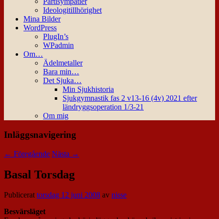
Partisympatier
Ideologitillhörighet
Mina Bilder
WordPress
PlugIn’s
WPadmin
Om…
Ädelmetaller
Bara min…
Det Sjuka…
Min Sjukhistoria
Sjukgymnastik fas 2 v13-16 (4v) 2021 efter
ländryggsoperation 1/3-21
Om mig
Inläggsnavigering
←
Föregående
Nästa
→
Basal Torsdag
Publicerat
torsdag 12 juni 2008
av
nisse
Besvärsläget