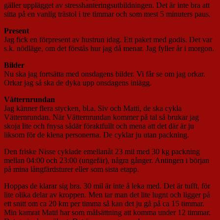
gäller upplägget av stresshanteringsutbildningen. Det är inte bra att
sitta på en vanlig trästol i tre timmar och som mest 5 minuters paus.
Present
Jag fick en förpresent av hustrun idag. Ett paket med godis. Det var
s.k. nödläge, om det förstås hur jag då menar. Jag fyller år i morgon.
Bilder
Nu ska jag fortsätta med onsdagens bilder. Vi får se om jag orkar.
Orkar jag så ska de dyka upp onsdagens inlägg.
Vätternrundan
Jag känner flera stycken, bl.a. Siv och Matti, de ska cykla
Vätternrundan. När Vätternrundan kommer på tal så brukar jag
skoja lite och fnysa sådär föraktfullt och mena att det där är ju
liksom för de klena personerna. De cyklar ju utan packning.
Den friske Nisse cyklade emellanåt 23 mil med 30 kg packning
mellan 04:00 och 23:00 (ungefär), några gånger. Antingen i början
på mina långfärdsturer eller som sista etapp.
Hoppas de klarar sig bra. 30 mil är inte å leka med. Det är tufft, för
lite olika delar av kroppen. Men tar man det lite lugnt och ligger på
ett snitt om ca 20 km per timma så kan det ju gå på ca 15 timmar.
Min kamrat Matti har som målsättning att komma under 12 timmar.