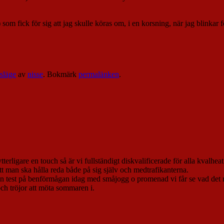
som fick för sig att jag skulle köras om, i en korsning, när jag blinkar 
släge
av
nisse
. Bokmärk
permalänken
.
terligare en touch så är vi fullständigt diskvalificerade för alla kvalheat
att man ska hålla reda både på sig själv och medtrafikanterna.
en test på benförmågan idag med småjogg o promenad vi får se vad det re
ch tröjor att möta sommaren i.