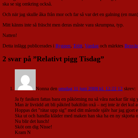
ska se sig omkring också.
Och när jag skulle åka från mor och far så var det en galning (en man) 
Mitt känns inte så fräscht men deras måste vara skrumpna, typ.
Natten!
Detta inlägg publicerades i
Ryggen
,
Trött
,
Vardag
och märktes
Besvär
2 svar på ”
Relativt pigg Tisdag
”
Nonna
den
onsdag 11 juni 2008 kl. 12:22 12
skrev:
Ja fy fasiken fattas bara en påkörning nu så våra nackar får sig yt
Man är livrädd att bli påkörd bakifrån oxå – nej inte är det kul 
Hoppas det ”rätar upp sig” med ditt mående själv har jag gjort 
Ska ut och handla kläder med maken han ska ha en ny skjorta o
Nu blir det lunch!
Sköt om dig Nisse!
Kram N