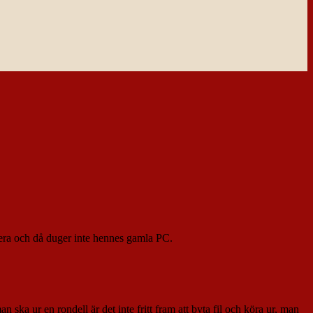
amera och då duger inte hennes gamla PC.
 ska ur en rondell är det inte fritt fram att byta fil och köra ur, man