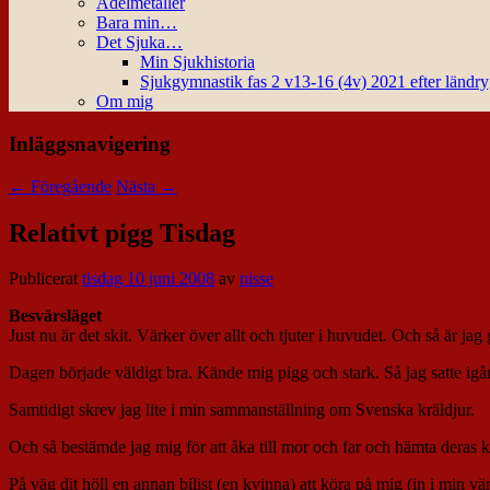
Ädelmetaller
Bara min…
Det Sjuka…
Min Sjukhistoria
Sjukgymnastik fas 2 v13-16 (4v) 2021 efter ländr
Om mig
Inläggsnavigering
←
Föregående
Nästa
→
Relativt pigg Tisdag
Publicerat
tisdag 10 juni 2008
av
nisse
Besvärsläget
Just nu är det skit. Värker över allt och tjuter i huvudet. Och så är jag 
Dagen började väldigt bra. Kände mig pigg och stark. Så jag satte igån
Samtidigt skrev jag lite i min sammanställning om Svenska kräldjur.
Och så bestämde jag mig för att åka till mor och far och hämta deras ka
På väg dit höll en annan bilist (en kvinna) att köra på mig (in i min vä