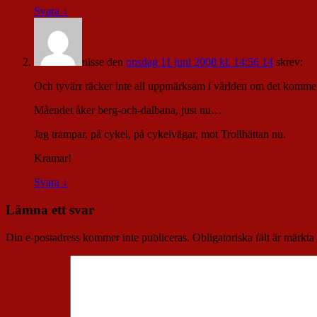
Svara
↓
nisse
den
onsdag 11 juni 2008 kl. 14:56 14
skrev:
Och tyvärr räcker inte all uppmärksam i världen om det kommer 
Måendet åker berg-och-dalbana, just nu…
Jag trampar, på cykel, på cykelvägar, mot Trollhättan nu.
Kramar!
Svara
↓
Lämna ett svar
Din e-postadress kommer inte publiceras.
Obligatoriska fält är märkta