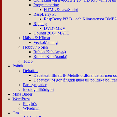
CloneZilla via liveUSB 2.25″ HD (OS Win10) til
Programmering
HTML & JavaScript
RaspBerry Pi
RaspBerry Pi3 B+ och Klimatsensor BME2
Ripping
DVD>MKV
Ubuntu 20.04 MATE
Hälsa- & Klimat
VeckoMätning
Hobby / Nöjen
Rubiks Kub (-nya-)
Rubiks Kub (gamla)
ToDo
Politik
Debatt…
Debattext: Illa att IF Metalls ordförande far men o
Debattext: M gör långtidssjuka till politiska bollträ
Partisympatier
Ideologitillhörighet
Mina Bilder
WordPress
PlugIn’s
WPadmin
Om…