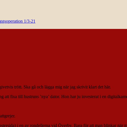
yggsoperation 1/3-21
givetvis trött. Ska gå och lägga mig när jag skrivit klart det här.
g att fixa till hustruns ’nya’ dator. Hon har ju investerat i en digitalk
ttgrejer.
nstersida) i en av rondellerna vid Överby. Bara för att man blinkar när man