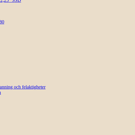
l 2,25″ SSD
80
sanning och felaktigheter
n