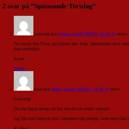
2 svar på ”
Spännande Torsdag
”
Gunveig
den
fredag 4 april 2008 kl. 16:46 16
skrev:
Nu börjar den Nisse jag känner titta fram, tillsammans med snoken
fina ormbilder.
Kram
Svara
↓
nisse
den
fredag 4 april 2008 kl. 19:26 19
skrev:
Gunveig!
Du har ingen aning om hur mycket de orden värmer!
Jag blir som barn på nytt. Glömmer allt jobbigt. Som med dina 
Kramar!