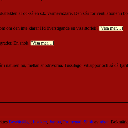
köksfläkten är också en s.k. värmeväxlare. Den står för ventilationen i b
om om den inte klarar Hd överstigande en viss storlek?
[Visa mer…]
dgrader. En snok.
[Visa mer…]
r i naturen nu, mellan snödrivorna. Tussilago, vitisippor och så då fjärila
rktes
Besvärsläge
,
Insekter
,
Jympa
,
Promenad
,
Snok
av
nisse
. Bokmär