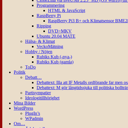
CloneZilla via liveUSB 2.25″ HD (OS Win10) til
Programmering
HTML & JavaScript
RaspBerry Pi
RaspBerry Pi3 B+ och Klimatsensor BME2
Ripping
DVD>MKV
Ubuntu 20.04 MATE
Hälsa- & Klimat
VeckoMätning
Hobby / Nöjen
Rubiks Kub (-nya-)
Rubiks Kub (gamla)
ToDo
Politik
Debatt…
Debattext: Illa att IF Metalls ordförande far men o
Debattext: M gör långtidssjuka till politiska bollträ
Partisympatier
Ideologitillhörighet
Mina Bilder
WordPress
PlugIn’s
WPadmin
Om…