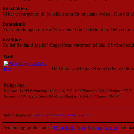
Köksfläkten
Vi har ett sorgebarn till köksfläkt som för ett attans oväsen. Den där 
Datateknik
Nu är utredningen om Hd-’Kassetten’ från TrekStor klar. Det verkar s
Kräldjur
Nu har det hänt! Jag har fångat första vårormen på bild. På våra bred
Fjäril
Helt klart är det mycket som tycker det är vå
Påfågelöga.
Klockan: 14:05 Brännvidd: 18,9[114] ISO: 100 Slutare: 1/320 Bländare: F5,2
Kamera: SONY CyberShot DSC-W55 Objektiv: 6,3-18,9 [35mm: 38-114]
Andra Bloggar om:
Besvär
,
Datateknik
,
Snok
,
Fjärilar
Detta inlägg publicerades i
Datateknik
,
Djur
,
Ryggen
,
Vardag
och mä