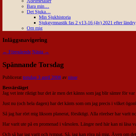
Ädelmetaller
Bara min…
Det Sjuka…
Min Sjukhistoria
Sjukgymnastik fas 2 v13-16 (4v) 2021 efter ländr
Om mig
Inläggsnavigering
←
Föregående
Nästa
→
Spännande Torsdag
Publicerat
torsdag 3 april 2008
av
nisse
Besvärsläget
Jag vet inte riktigt hur det är men det känns som jag blir sämre för va
Just nu (och hela dagen) har det känts som om jag precis i vilket ögonb
Så jag har rört mig liksom planerat, försiktigt. Alla rörelser har varit
Har varit ute på en promenad i vårsolen. Längre ned här kan ni läsa va
Och så har jag varit och jympat. Så, jag kan röra på mig. Även om de