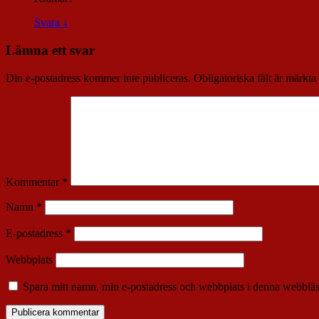
Svara
↓
Lämna ett svar
Din e-postadress kommer inte publiceras.
Obligatoriska fält är märkta
Kommentar
*
Namn
*
E-postadress
*
Webbplats
Spara mitt namn, min e-postadress och webbplats i denna webbläsa