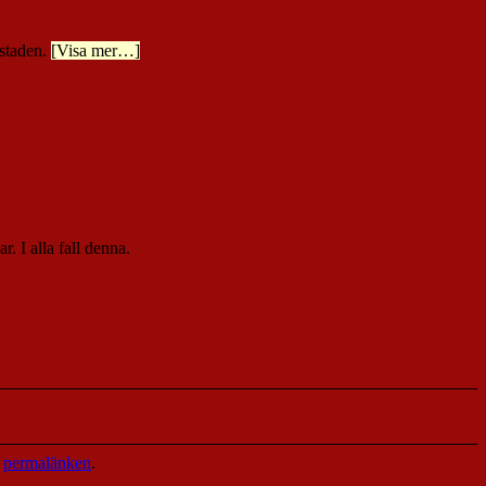
ostaden.
[Visa mer…]
r. I alla fall denna.
k
permalänken
.