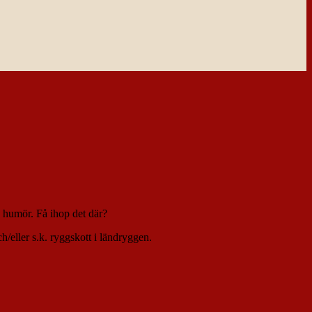
e humör. Få ihop det där?
h/eller s.k. ryggskott i ländryggen.