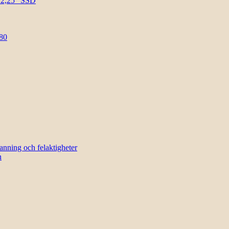
l 2,25″ SSD
80
sanning och felaktigheter
n