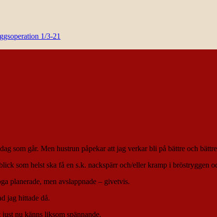
yggsoperation 1/3-21
r dag som går. Men hustrun påpekar att jag verkar bli på bättre och bättr
lick som helst ska få en s.k. nackspärr och/eller kramp i bröstryggen oc
 noga planerade, men avslappnade – givetvis.
d jag hittade då.
t just nu känns liksom spännande.