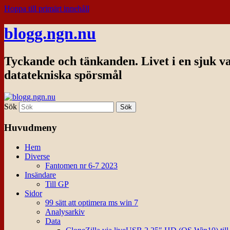
Hoppa till primärt innehåll
blogg.ngn.nu
Tyckande och tänkanden. Livet i en sjuk v
datatekniska spörsmål
Sök
Huvudmeny
Hem
Diverse
Fantomen nr 6-7 2023
Insändare
Till GP
Sidor
99 sätt att optimera ms win 7
Analysarkiv
Data