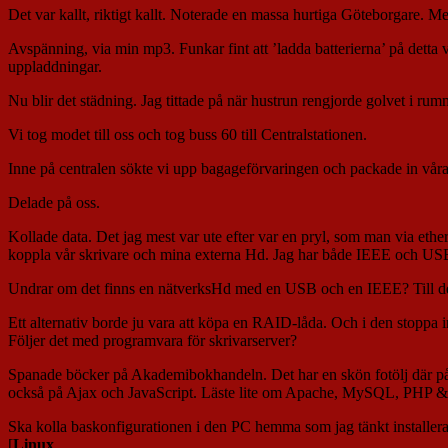
Det var kallt, riktigt kallt. Noterade en massa hurtiga Göteborgare. 
Avspänning, via min mp3. Funkar fint att ’ladda batterierna’ på detta
uppladdningar.
Nu blir det städning. Jag tittade på när hustrun rengjorde golvet i r
Vi tog modet till oss och tog buss 60 till Centralstationen.
Inne på centralen sökte vi upp bagageförvaringen och packade in vår
Delade på oss.
Kollade data. Det jag mest var ute efter var en pryl, som man via eth
koppla vår skrivare och mina externa Hd. Jag har både IEEE och US
Undrar om det finns en nätverksHd med en USB och en IEEE? Till d
Ett alternativ borde ju vara att köpa en RAID-låda. Och i den stoppa 
Följer det med programvara för skrivarserver?
Spanade böcker på Akademibokhandeln. Det har en skön fotölj där på n
också på Ajax och JavaScript. Läste lite om Apache, MySQL, PHP
Ska kolla baskonfigurationen i den PC hemma som jag tänkt installera
[
Linux