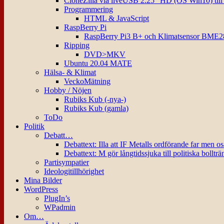
CloneZilla via liveUSB 2.25″ HD (OS Win10) til
Programmering
HTML & JavaScript
RaspBerry Pi
RaspBerry Pi3 B+ och Klimatsensor BME2
Ripping
DVD>MKV
Ubuntu 20.04 MATE
Hälsa- & Klimat
VeckoMätning
Hobby / Nöjen
Rubiks Kub (-nya-)
Rubiks Kub (gamla)
ToDo
Politik
Debatt…
Debattext: Illa att IF Metalls ordförande far men o
Debattext: M gör långtidssjuka till politiska bollträ
Partisympatier
Ideologitillhörighet
Mina Bilder
WordPress
PlugIn’s
WPadmin
Om…