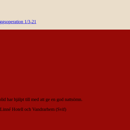
yggsoperation 1/3-21
 har hjälpt till med att ge en god nattsömn.
 Linné Hotell och Vandrarhem (Svif)