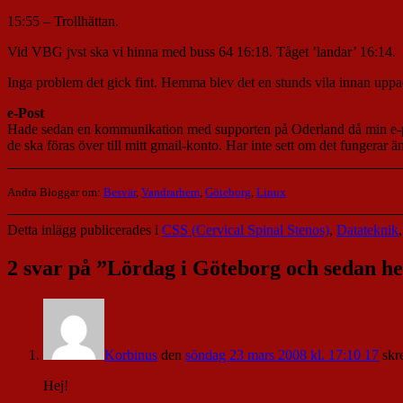
15:55 – Trollhättan.
Vid VBG jvst ska vi hinna med buss 64 16:18. Tåget ’landar’ 16:14.
Inga problem det gick fint. Hemma blev det en stunds vila innan uppa
e-Post
Hade sedan en kommunikation med supporten på Oderland då min e-post i
de ska föras över till mitt gmail-konto. Har inte sett om det fungerar ä
Andra Bloggar om:
Besvär
,
Vandrarhem
,
Göteborg
,
Linux
Detta inlägg publicerades i
CSS (Cervical Spinal Stenos)
,
Datateknik
2 svar på ”
Lördag i Göteborg och sedan h
Korbinus
den
söndag 23 mars 2008 kl. 17:10 17
skr
Hej!