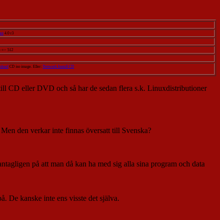
an
4.0 r3
) => 512
load
CD iso image. Eller:
Network Install CD
 till CD eller DVD och så har de sedan flera s.k. Linuxdistributioner
. Men den verkar inte finnas översatt till Svenska?
antagligen på att man då kan ha med sig alla sina program och data
å. De kanske inte ens visste det själva.