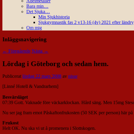
Ädelmetaller
Bara min…
Det Sjuka…
Min Sjukhistoria
Sjukgymnastik fas 2 v13-16 (4v) 2021 efter ländr
Om mig
Inläggsnavigering
←
Föregående
Nästa
→
Lördag i Göteborg och sedan hem.
Publicerat
lördag 22 mars 2008
av
nisse
[Linné Hotell & Vandrarhem]
Besvärsläget
07:39 Gott. Vaknade före väckarklockan. Hård säng. Men 15mg Stesolid
Nu ser jag fram emot Påskaftonfrukosten (50 SEK per person) här på
Frukost
Helt OK. Nu ska vi ut å promenera i Slottskogen.