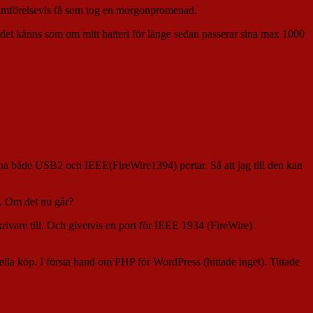
t jämförelsevis få som tog en morgonpromenad.
 det känns som om mitt batteri för länge sedan passerar sina max 1000
a ha både USB2 och IEEE(FireWire1394) portar. Så att jag till den kan
. Om det nu går?
ivare till. Och givetvis en port för IEEE 1934 (FireWire)
lla köp. I första hand om PHP för WordPress (hittade inget). Tittade