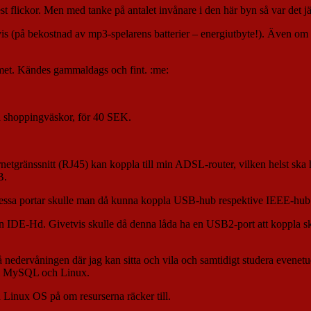
Mest flickor. Men med tanke på antalet invånare i den här byn så var de
 vis (på bekostnad av mp3-spelarens batterier – energiutbyte!). Även om
ummet. Kändes gammaldags och fint. :me:
a shoppingväskor, för 40 SEK.
ernetgränssnitt (RJ45) kan koppla till min ADSL-router, vilken helst sk
B.
essa portar skulle man då kunna koppla USB-hub respektive IEEE-hub
in IDE-Hd. Givetvis skulle då denna låda ha en USB2-port att koppla skr
edervåningen där jag kan sitta och vila och samtidigt studera evenetue
 & MySQL och Linux.
 Linux OS på om resurserna räcker till.