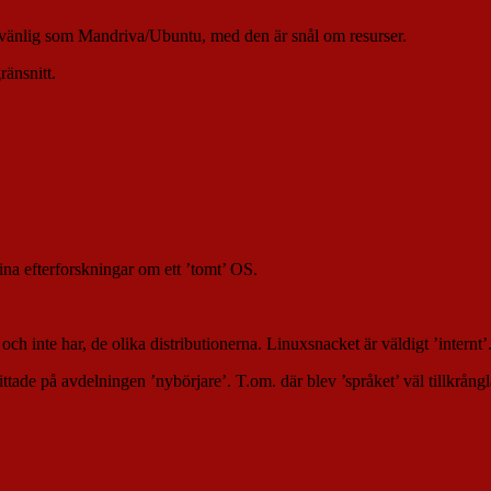
rvänlig som Mandriva/Ubuntu, med den är snål om resurser.
ränsnitt.
a efterforskningar om ett ’tomt’ OS.
 och inte har, de olika distributionerna. Linuxsnacket är väldigt ’internt
tade på avdelningen ’nybörjare’. T.om. där blev ’språket’ väl tillkrång