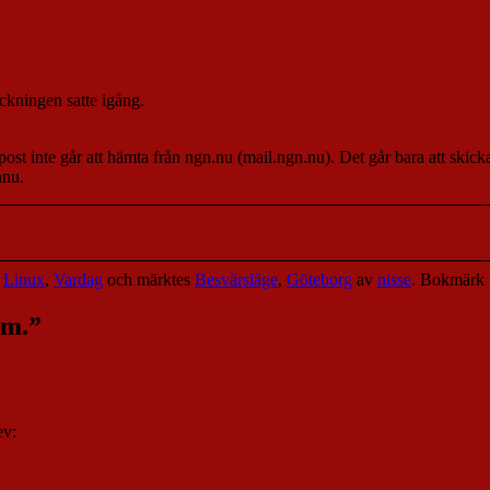
ckningen satte igång.
nte går att hämta från ngn.nu (mail.ngn.nu). Det går bara att skicka d
nnu.
,
Linux
,
Vardag
och märktes
Besvärsläge
,
Göteborg
av
nisse
. Bokmärk
em.
”
ev: