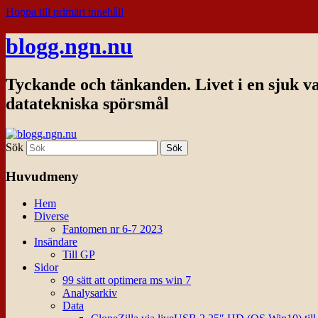
Hoppa till primärt innehåll
blogg.ngn.nu
Tyckande och tänkanden. Livet i en sjuk v
datatekniska spörsmål
Sök
Huvudmeny
Hem
Diverse
Fantomen nr 6-7 2023
Insändare
Till GP
Sidor
99 sätt att optimera ms win 7
Analysarkiv
Data