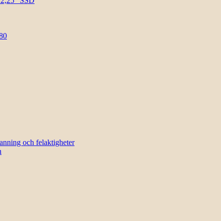
l 2,25″ SSD
80
sanning och felaktigheter
n