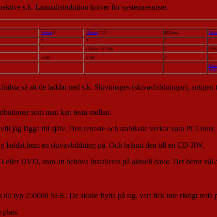
ektive s.k. Linuxdistrubition kräver för systemresurser.
Fedora
8
Ubuntu
7.10
PCLinux
Debi
?
?
?
?
?
(256)=> 512 Mb
?
(256
3 GB
5 GB
?
?
Down
Wiki
frälsta så att de laddar ned s.k. Skivimages (skivavbildningar), antigen
stributioner som man kan testa mellan.
vill jag lägga till själv. Den renaste och stabilaste verkar vara PCLinux
jag laddat hem en skivavbildning på. Och brännt den till en CD-RW.
ller DVD, utan att behöva installeras på aktuell dator. Det beror väl 
ll typ 250000 SEK. De skulle flytta på sig, vart fick inte riktigt reda p
 plats.