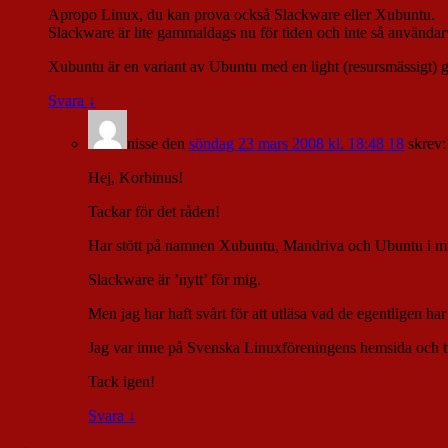
Apropo Linux, du kan prova också Slackware eller Xubuntu.
Slackware är lite gammaldags nu för tiden och inte så använda
Xubuntu är en variant av Ubuntu med en light (resursmässigt) g
Svara
↓
nisse
den
söndag 23 mars 2008 kl. 18:48 18
skrev:
Hej, Korbinus!
Tackar för det råden!
Har stött på namnen Xubuntu, Mandriva och Ubuntu i min
Slackware är ’nytt’ för mig.
Men jag har haft svårt för att utläsa vad de egentligen har
Jag var inne på Svenska Linuxföreningens hemsida och tit
Tack igen!
Svara
↓