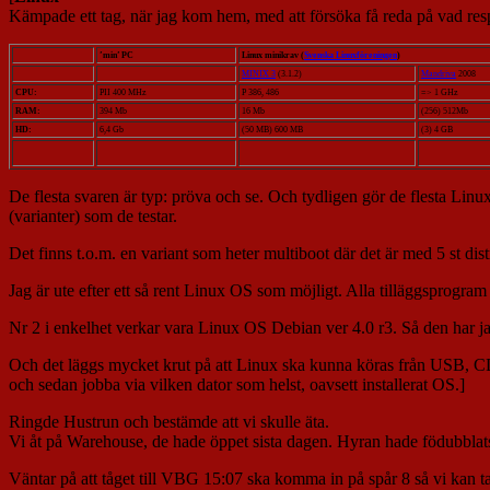
Kämpade ett tag, när jag kom hem, med att försöka få reda på vad resp
’min’ PC
Linux minikrav (
Svenska Linuxföreningen
)
MINIX 3
(3.1.2)
Mandriva
2008
CPU:
PII 400 MHz
P 386, 486
=> 1 GHz
RAM:
394 Mb
16 Mb
(256) 512Mb
HD:
6,4 Gb
(50 MB) 600 MB
(3) 4 GB
De flesta svaren är typ: pröva och se. Och tydligen gör de flesta Linux
(varianter) som de testar.
Det finns t.o.m. en variant som heter multiboot där det är med 5 st di
Jag är ute efter ett så rent Linux OS som möjligt. Alla tilläggsprogram 
Nr 2 i enkelhet verkar vara Linux OS Debian ver 4.0 r3. Så den har 
Och det läggs mycket krut på att Linux ska kunna köras från USB, CD e
och sedan jobba via vilken dator som helst, oavsett installerat OS.]
Ringde Hustrun och bestämde att vi skulle äta.
Vi åt på Warehouse, de hade öppet sista dagen. Hyran hade födubblats ti
Väntar på att tåget till VBG 15:07 ska komma in på spår 8 så vi kan ta