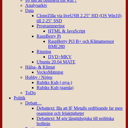
99 sätt att optimera ms win 7
Analysarkiv
Data
CloneZilla via liveUSB 2.25″ HD (OS Win10)
till 2,25″ SSD
Programmering
HTML & JavaScript
RaspBerry Pi
RaspBerry Pi3 B+ och Klimatsensor
BME280
Ripping
DVD>MKV
Ubuntu 20.04 MATE
Hälsa- & Klimat
VeckoMätning
Hobby / Nöjen
Rubiks Kub (-nya-)
Rubiks Kub (gamla)
ToDo
Politik
Debatt…
Debattext: Illa att IF Metalls ordförande far men
osanning och felaktigheter
Debattext: M gör långtidssjuka till politiska
bollträn