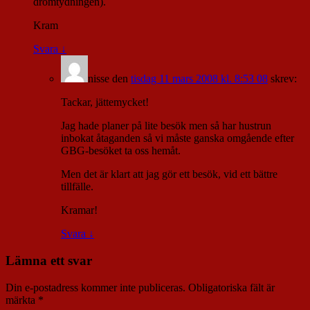
drömtydningen).
Kram
Svara
↓
nisse
den
tisdag 11 mars 2008 kl. 8:53 08
skrev:
Tackar, jättemycket!
Jag hade planer på lite besök men så har hustrun
inbokat åtaganden så vi måste ganska omgående efter
GBG-besöket ta oss hemåt.
Men det är klart att jag gör ett besök, vid ett bättre
tillfälle.
Kramar!
Svara
↓
Lämna ett svar
Din e-postadress kommer inte publiceras.
Obligatoriska fält är
märkta
*