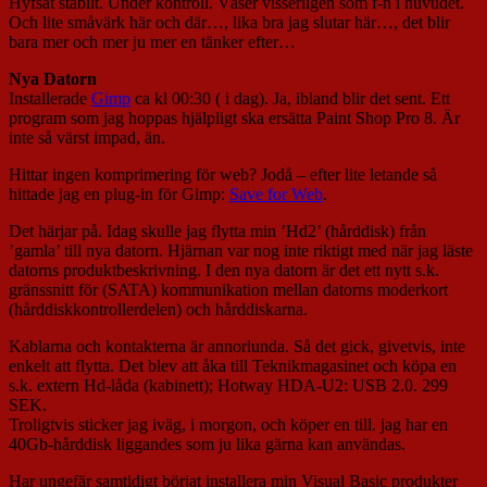
Hyfsat stabilt. Under kontroll. Väser visserligen som f-n i huvudet.
Och lite småvärk här och där…, lika bra jag slutar här…, det blir
bara mer och mer ju mer en tänker efter…
Nya Datorn
Installerade
Gimp
ca kl 00:30 ( i dag). Ja, ibland blir det sent. Ett
program som jag hoppas hjälpligt ska ersätta Paint Shop Pro 8. Är
inte så värst impad, än.
Hittar ingen komprimering för web? Jodå – efter lite letande så
hittade jag en plug-in för Gimp:
Save for Web
.
Det härjar på. Idag skulle jag flytta min ’Hd2’ (hårddisk) från
’gamla’ till nya datorn. Hjärnan var nog inte riktigt med när jag läste
datorns produktbeskrivning. I den nya datorn är det ett nytt s.k.
gränssnitt för (SATA) kommunikation mellan datorns moderkort
(hårddiskkontrollerdelen) och hårddiskarna.
Kablarna och kontakterna är annorlunda. Så det gick, givetvis, inte
enkelt att flytta. Det blev att åka till Teknikmagasinet och köpa en
s.k. extern Hd-låda (kabinett); Hotway HDA-U2: USB 2.0. 299
SEK.
Troligtvis sticker jag iväg, i morgon, och köper en till. jag har en
40Gb-hårddisk liggandes som ju lika gärna kan användas.
Har ungefär samtidigt börjat installera min Visual Basic produkter