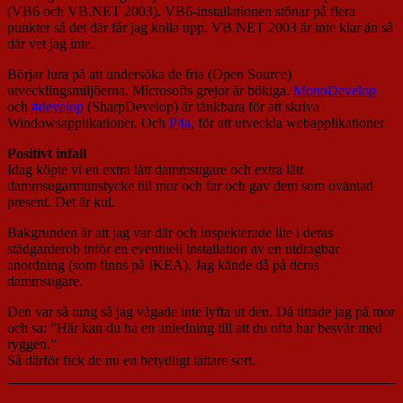
(VB6 och VB.NET 2003). VB6-installationen stönar på flera
punkter så det där får jag kolla upp. VB.NET 2003 är inte klar än så
där vet jag inte.
Börjar lura på att undersöka de fria (Open Source)
utvecklingsmiljöerna. Microsofts grejor är bökiga.
MonoDevelop
och
#develop
(SharpDevelop) är tänkbara för att skriva
Windowsapplikationer. Och
P4a
, för att utveckla webapplikationer
Positivt infall
Idag köpte vi en extra lätt dammsugare och extra lätt
dammsugarmunstycke till mor och far och gav dem som oväntad
present. Det är kul.
Bakgrunden är att jag var där och inspekterade lite i deras
städgarderob inför en eventuell installation av en utdragbar
anordning (som finns på IKEA). Jag kände då på deras
dammsugare.
Den var så tung så jag vågade inte lyfta ut den. Då tittade jag på mor
och sa: ”Här kan du ha en anledning till att du ofta har besvär med
ryggen.”
Så därför fick de nu en betydligt lättare sort.