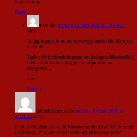
Kram Nonna
Svara
↓
nisse
den
måndag 10 mars 2008 kl. 21:49 21
skrev:
Jo, jag hoppas ju nu att mors rygg kanske ska klara sig
lite bättre.
Tackar för lyckönskningarna om tisdagens läkarbesök i
GBG. Känner hur virrigheten börjar komma
smygande…
:me:
Svara
↓
kaktusblomman
den
måndag 10 mars 2008 kl.
23:41 23
skrev:
Du kan väl hälsa på oss på Värkstaden då också? Då du nu är
i Göteborg. Vi bjuder på påskfika och påskpyssel (efter