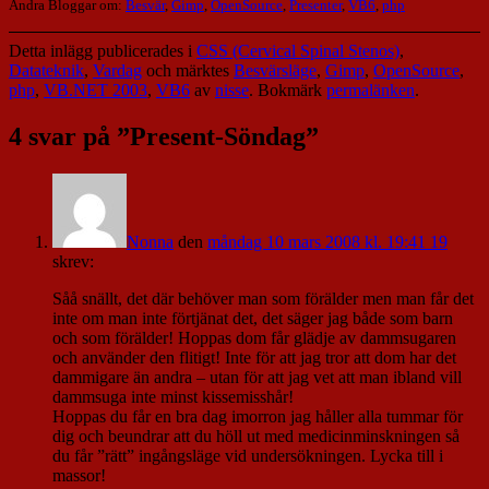
Andra Bloggar om:
Besvär
,
Gimp
,
OpenSource
,
Presenter
,
VB6
,
php
Detta inlägg publicerades i
CSS (Cervical Spinal Stenos)
,
Datateknik
,
Vardag
och märktes
Besvärsläge
,
Gimp
,
OpenSource
,
php
,
VB.NET 2003
,
VB6
av
nisse
. Bokmärk
permalänken
.
4 svar på ”
Present-Söndag
”
Nonna
den
måndag 10 mars 2008 kl. 19:41 19
skrev:
Såå snällt, det där behöver man som förälder men man får det
inte om man inte förtjänat det, det säger jag både som barn
och som förälder! Hoppas dom får glädje av dammsugaren
och använder den flitigt! Inte för att jag tror att dom har det
dammigare än andra – utan för att jag vet att man ibland vill
dammsuga inte minst kissemisshår!
Hoppas du får en bra dag imorron jag håller alla tummar för
dig och beundrar att du höll ut med medicinminskningen så
du får ”rätt” ingångsläge vid undersökningen. Lycka till i
massor!