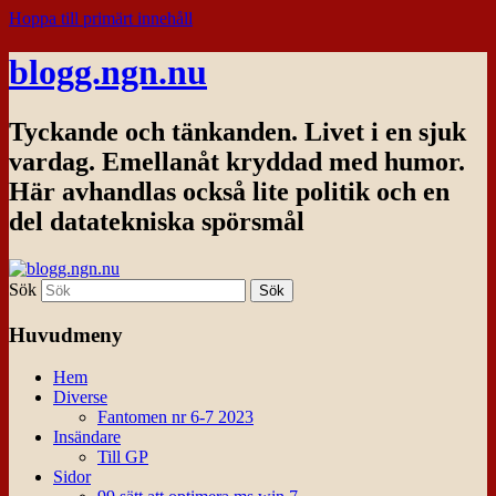
Hoppa till primärt innehåll
blogg.ngn.nu
Tyckande och tänkanden. Livet i en sjuk
vardag. Emellanåt kryddad med humor.
Här avhandlas också lite politik och en
del datatekniska spörsmål
Sök
Huvudmeny
Hem
Diverse
Fantomen nr 6-7 2023
Insändare
Till GP
Sidor