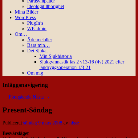
Partisympatier
Ideologitillhörighet
Mina Bilder
WordPress
PlugIn’s
WPadmin
Om…
Ädelmetaller
Bara min…
Det Sjuka…
Min Sjukhistoria
Sjukgymnastik fas 2 v13-16 (4v) 2021 efter
ländryggsoperation 1/3-21
Om mig
Inläggsnavigering
←
Föregående
Nästa
→
Present-Söndag
Publicerat
söndag 9 mars 2008
av
nisse
Besvärsläget