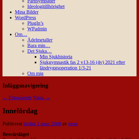
Partisympatier
Ideologitillhörighet
Mina Bilder
WordPress
PlugIn’s
WPadmin
Om…
Ädelmetaller
Bara min…
Det Sjuka…
Min Sjukhistoria
Sjukgymnastik fas 2 v13-16 (4v) 2021 efter
ländryggsoperation 1/3-21
Om mig
Inläggsnavigering
←
Föregående
Nästa
→
Innelördag
Publicerat
lördag 1 mars 2008
av
nisse
Besvärsläget