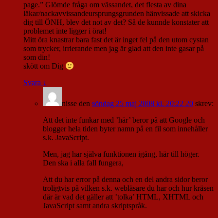
page.” Glömde fråga om vässandet, det flesta av dina
läkar/nackavvissandeursprungsgrunden hänvissade att skicka
dig till ÖNH, blev det not av det? Så de kunnde konstater att
problemet inte ligger i örat!
Mitt öra knastrar bara fast det är inget fel på den utom cystan
som trycker, irrierande men jag är glad att den inte gasar på
som din!
skött om Dig
Svara
↓
nisse
den
söndag 25 maj 2008 kl. 20:22 20
skrev:
Att det inte funkar med ’här’ beror på att Google och
blogger hela tiden byter namn på en fil som innehåller
s.k. JavaScript.
Men, jag har själva funktionen igång, här till höger.
Den ska i alla fall fungera,
Att du har error på denna och en del andra sidor beror
troligtvis på vilken s.k. webläsare du har och hur kräsen
där är vad det gäller att ’tolka’ HTML, XHTML och
JavaScript samt andra skriptspråk.