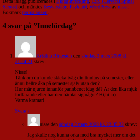
Detta inlägg publicerades i
Bloggutveckling
,
CSS (Cervical Spinal
Stenos)
och märktes
Besvärsläge
,
Psykiatri
,
WordPress
av
nisse
.
Bokmärk
permalänken
.
4 svar på ”
Innelördag
”
Kristina Birkesten
den
söndag 2 mars 2008 kl.
21:24 21
skrev:
Nisse!
Tänk om du kunde skicka iväg din tinnitus på semester, eller
ännu hellre åka på semester själv utan den?
Hur mår njuren innanför pannbenet idag då? Är den lika mjuk
fortfarande eller har den hämtat sig något? Hi,hi :o)
Varma kramar!
Svara
↓
nisse
den
söndag 2 mars 2008 kl. 22:35 22
skrev:
Jag skulle nog kunna orka med bra mycket mer om det