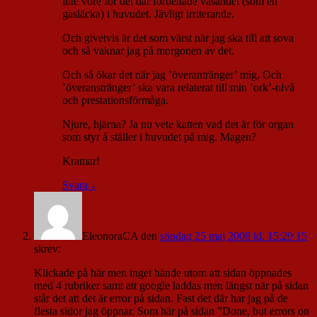
inte vore för det där förbenade väsandet (som en
gasläcka) i huvudet. Jävligt irriterande.
Och givetvis är det som värst när jag ska till att sova
och så vaknar jag på morgonen av det.
Och så ökar det när jag ’överantränger’ mig. Och
’överanstränger’ ska vara relaterat till min ’ork’-nivå
och prestationsförmåga.
Njure, hjärna? Ja nu vete katten vad det är för organ
som styr å ställer i huvudet på mig. Magen?
Kramar!
Svara
↓
EleonoraCA
den
söndag 25 maj 2008 kl. 15:29 15
skrev:
Klickade på här men inget hände utom att sidan öppnades
med 4 rubriker samt att google laddas men längst när på sidan
står det att det är error på sidan. Fast det där har jag på de
flesta sidor jag öppnar. Som här på sidan ”Done, but errors on