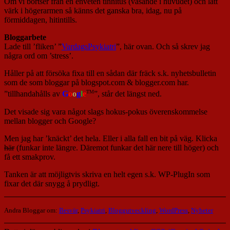
Om vi bortser från en enveten tinnitus (väsande i huvudet) och lätt
värk i högerarmen så känns det ganska bra, idag, nu på
förmiddagen, hitintills.
Bloggarbete
Lade till ’fliken’ ”
VardagsPsykiatri
”, här ovan. Och så skrev jag
några ord om ’stress’.
Håller på att försöka fixa till en sådan där fräck s.k. nyhetsbulletin
som de som bloggar på blogspot.com & blogger.com har.
TM
”tillhandahålls av
G
o
o
g
l
e
”, står det längst ned.
Det visade sig vara något slags hokus-pokus överenskommelse
mellan blogger och Google?
Men jag har ’knäckt’ det hela. Eller i alla fall en bit på väg. Klicka
här
(funkar inte längre. Däremot funkar det här nere till höger) och
få ett smakprov.
Tanken är att möjligtvis skriva en helt egen s.k. WP-PlugIn som
fixar det där snygg å prydligt.
Andra Bloggar om:
Besvär
,
Psykiatri
,
Bloggutveckling
,
WordPress
,
Nyheter