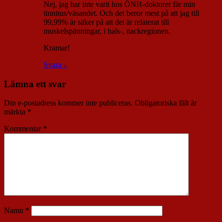
Nej, jag har inte varit hos ÖNH-doktorer fär min
tinnitus/väsandet. Och det beror mest på att jag till
99,99% är säker på att det är relaterat till
muskelspänningar, i hals-, nackregionen.
Kramar!
Svara
↓
Lämna ett svar
Din e-postadress kommer inte publiceras.
Obligatoriska fält är
märkta
*
Kommentar
*
Namn
*