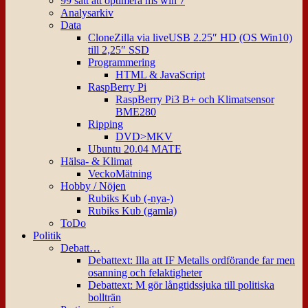
99 sätt att optimera ms win 7
Analysarkiv
Data
CloneZilla via liveUSB 2.25″ HD (OS Win10)
till 2,25″ SSD
Programmering
HTML & JavaScript
RaspBerry Pi
RaspBerry Pi3 B+ och Klimatsensor
BME280
Ripping
DVD>MKV
Ubuntu 20.04 MATE
Hälsa- & Klimat
VeckoMätning
Hobby / Nöjen
Rubiks Kub (-nya-)
Rubiks Kub (gamla)
ToDo
Politik
Debatt…
Debattext: Illa att IF Metalls ordförande far men
osanning och felaktigheter
Debattext: M gör långtidssjuka till politiska
bollträn