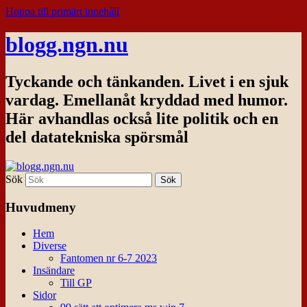
Hoppa till primärt innehåll
blogg.ngn.nu
Tyckande och tänkanden. Livet i en sjuk
vardag. Emellanåt kryddad med humor.
Här avhandlas också lite politik och en
del datatekniska spörsmål
Sök
Huvudmeny
Hem
Diverse
Fantomen nr 6-7 2023
Insändare
Till GP
Sidor