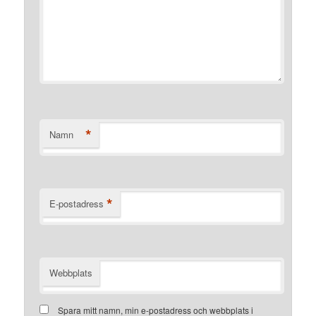
*
Namn
*
E-postadress
Webbplats
Spara mitt namn, min e-postadress och webbplats i