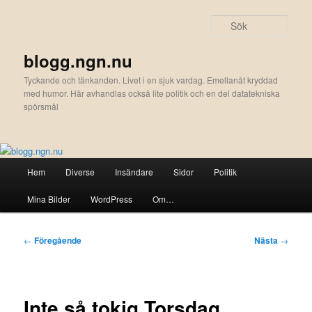
Hoppa
till
Sök
primärt
innehåll
blogg.ngn.nu
Tyckande och tänkanden. Livet i en sjuk vardag. Emellanåt kryddad
med humor. Här avhandlas också lite politik och en del datatekniska
spörsmål
Huvudmeny
Hem
Diverse
Insändare
Sidor
Politik
Mina Bilder
WordPress
Om…
Inläggsnavigering
←
Föregående
Nästa
→
Inte så tokig Torsdag