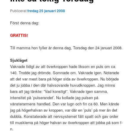
Publicerat
fredag 25 januari 2008
Först denna dag:
GRATTIS!
Till mamma hon fyller år denna dag, Torsdag den 24 januari 2008.
Sjukläget
Vaknade tidigt av att överkroppen hade liksom en puls om ca
140. Trodde jag drömde. Somnade om. Vaknade igen. Noterade
att det var mest bara på höger sida av överkroppen. Nu började
det ju jobba i den där halvsovande huvudknoppen. Jag minns
bara att jag tänkte: ”Vad konstigt”. Vaknade igen samma,
intensitet på ’pulserandet’. Nu kollade jag pulsen på
vänsterarmens handled. Den var lugn och fin ca 60. Men kände
jag på högerhalvan av kroppen, var där en ’puls’ på mer än det
dubbla. Konstaterade att nervsystemet fått spatt och gav order
till musklerna på höger halvan av överkroppen att jobba på som f-
n.