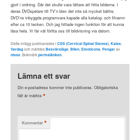
gjort i ordning. Där det skulle vara lättare att hitta bilderna. I
deras DVDspelare till TV’n blev det inte så mycket bättre.
DVD’ns inbyggda programvara kapade alla katalog- och filnamn
efter ca 10 tecken. Och jag hittade ingen funktion för att kunna
läsa hela. Vi får väl förlita oss till bildvisning via datorn.
Detta inlägg publicerades i
CSS (Cervical Spinal Stenos)
,
Kalas
,
Vardag
och märktes
Besvärsläge
,
Bilen
,
Emoticons
,
Pengar
av
nisse
. Bokmärk
permalänken
.
Lämna ett svar
Din e-postadress kommer inte publiceras.
Obligatoriska
*
fält är märkta
*
Kommentar