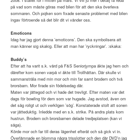
2008. I stället för i mitten på mars. Vi vill ju mer i detalj få reda
på vad som måste göras med bilen för att den ska överleva
sommaren. Och pojken som fixade senaste problemet med bilen
ingav förtroende så det blir dit vi vänder oss.
Emoticons
Idag har jag gjort denna ’emoticons’. Den ska symbolisera att
man känner sig skakig. Eller att man har ’ryckningar’. :skaka:
Buddy’s
Efter att ha varit s.k. värd på F&S Seniorjympa åkte jag hem och
därefter kom sonen varpå vi åkte till Trollhättan. Där skulle vi
sammanstråla med min mor och min far samt brodern och två
brorsbarn. Mor firade sin födelsedag där.
Maten var jättegod och vi hade det trevligt. Efter maten var det
dags för bowling för dem som var hugade. Jag avstod, även om
det såg roligt ut och verkligen ’sög’. Konstaterade stolt att sonen
var jätteduktig. Inledde med en s.k. strike. På andra plats kom
hustrun. Brodern och brorsbarnen delade tredjeplatsen (kan vi
säga).
Körde mor och far till deras lägenhet efteråt och så gick vi in.
Överlämnade en blomma några trisslotter och den där DVD’n jag