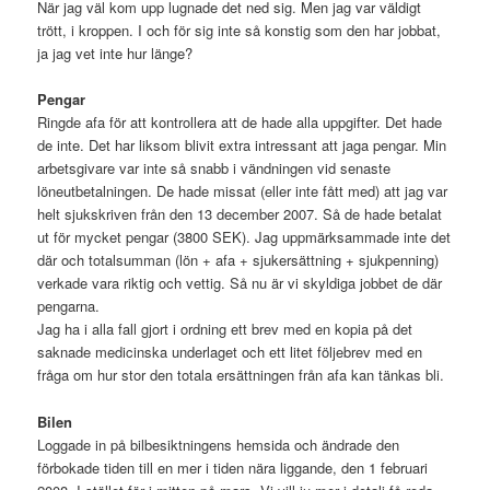
När jag väl kom upp lugnade det ned sig. Men jag var väldigt
trött, i kroppen. I och för sig inte så konstig som den har jobbat,
ja jag vet inte hur länge?
Pengar
Ringde afa för att kontrollera att de hade alla uppgifter. Det hade
de inte. Det har liksom blivit extra intressant att jaga pengar. Min
arbetsgivare var inte så snabb i vändningen vid senaste
löneutbetalningen. De hade missat (eller inte fått med) att jag var
helt sjukskriven från den 13 december 2007. Så de hade betalat
ut för mycket pengar (3800 SEK). Jag uppmärksammade inte det
där och totalsumman (lön + afa + sjukersättning + sjukpenning)
verkade vara riktig och vettig. Så nu är vi skyldiga jobbet de där
pengarna.
Jag ha i alla fall gjort i ordning ett brev med en kopia på det
saknade medicinska underlaget och ett litet följebrev med en
fråga om hur stor den totala ersättningen från afa kan tänkas bli.
Bilen
Loggade in på bilbesiktningens hemsida och ändrade den
förbokade tiden till en mer i tiden nära liggande, den 1 februari