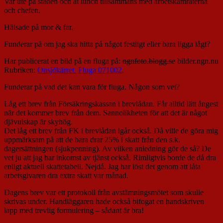
Var ute på staden och åt lunch tillsammans med arbetskamraterna
och chefen.
Hälsade på mor & far.
Funderar på om jag ska hitta på något festligt eller bara ligga lågt?
Har publicerat en bild på en fluga på:
ngnfoto.blogg.se
bilder.ngn.nu
Rubriken:
Onsjökärret. Fluga 071002
.
Funderar på vad det kan vara för fluga. Någon som vet?
Låg ett brev från Försäkringskassan i brevlådan. Får alltid lätt ångest
när det kommer brev från dem. Sannolikheten för att det är något
djävulskap är skyhög.
Det låg ett brev från FK i brevlådan igår också. Då ville de göra mig
uppmärksam på att de bara drar 25% i skatt från den s.k.
dagersättningen (sjukpenning). Av vilken anledning gör de så? De
vet ju att jag har inkomst av tjänst också. Rimligtvis borde de då dra
enligt aktuell skattetabell. Nejdå. Jag har löst det genom att låta
arbetsgivaren dra extra skatt var månad.
Dagens brev var ett protokoll från avstämningsmötet som skulle
skrivas under. Handläggaren hade också bifogat en handskriven
lapp med trevlig formulering – sådant är bra!