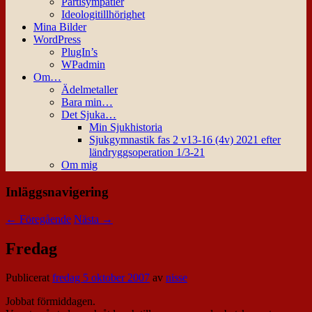
Partisympatier
Ideologitillhörighet
Mina Bilder
WordPress
PlugIn’s
WPadmin
Om…
Ädelmetaller
Bara min…
Det Sjuka…
Min Sjukhistoria
Sjukgymnastik fas 2 v13-16 (4v) 2021 efter
ländryggsoperation 1/3-21
Om mig
Inläggsnavigering
←
Föregående
Nästa
→
Fredag
Publicerat
fredag 5 oktober 2007
av
nisse
Jobbat förmiddagen.