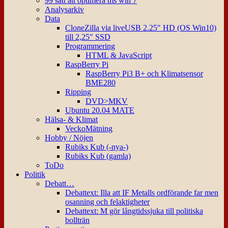
99 sätt att optimera ms win 7
Analysarkiv
Data
CloneZilla via liveUSB 2.25″ HD (OS Win10)
till 2,25″ SSD
Programmering
HTML & JavaScript
RaspBerry Pi
RaspBerry Pi3 B+ och Klimatsensor
BME280
Ripping
DVD>MKV
Ubuntu 20.04 MATE
Hälsa- & Klimat
VeckoMätning
Hobby / Nöjen
Rubiks Kub (-nya-)
Rubiks Kub (gamla)
ToDo
Politik
Debatt…
Debattext: Illa att IF Metalls ordförande far men
osanning och felaktigheter
Debattext: M gör långtidssjuka till politiska
bollträn