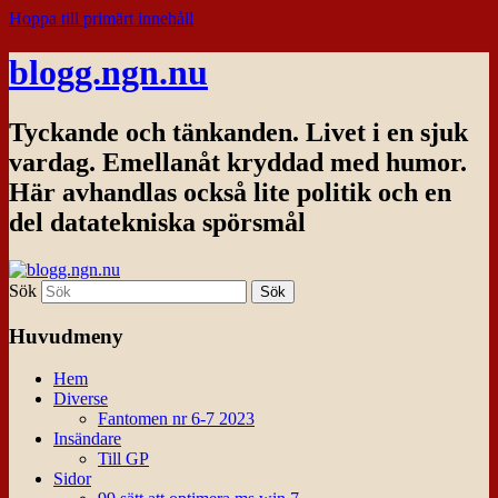
Hoppa till primärt innehåll
blogg.ngn.nu
Tyckande och tänkanden. Livet i en sjuk
vardag. Emellanåt kryddad med humor.
Här avhandlas också lite politik och en
del datatekniska spörsmål
Sök
Huvudmeny
Hem
Diverse
Fantomen nr 6-7 2023
Insändare
Till GP
Sidor