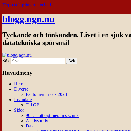
Hoppa till primärt innehåll
blogg.ngn.nu
Tyckande och tänkanden. Livet i en sjuk v
datatekniska spörsmål
Sök
Huvudmeny
Hem
Diverse
Fantomen nr 6-7 2023
Insändare
Till GP
Sidor
99 sätt att optimera ms win 7
Analysarkiv
Data