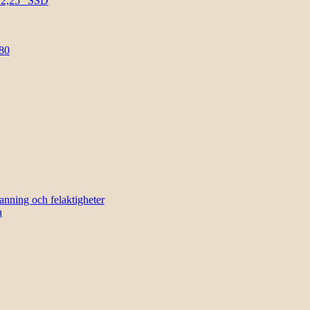
l 2,25″ SSD
80
sanning och felaktigheter
n