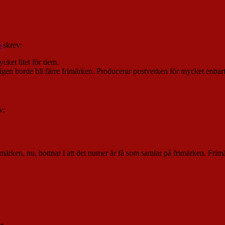
5
skrev:
ycket litet för dem.
ktligen borde bli färre frimärken. Producerar postverken för mycket enbar
v:
 frimärken, nu, bottnar i att det numer är få som samlar på frimärken. Frim