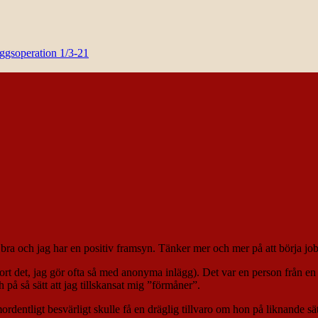
yggsoperation 1/3-21
 bra och jag har en positiv framsyn. Tänker mer och mer på att börja jo
g bort det, jag gör ofta så med anonyma inlägg). Det var en person från
på så sätt att jag tillskansat mig ”förmåner”.
entligt besvärligt skulle få en dräglig tillvaro om hon på liknande s