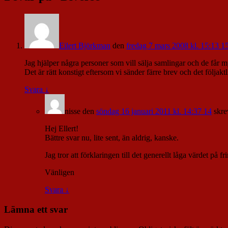
Eilert Björkman
den
fredag 7 mars 2008 kl. 15:13 1
Jag hjälper några personer som vill sälja samlingar och de får m
Det är rätt konstigt eftersom vi sänder färre brev och det följa
Svara
↓
nisse
den
söndag 16 januari 2011 kl. 14:37 14
skre
Hej Ellert!
Bättre svar nu, lite sent, än aldrig, kanske.
Jag tror att förklaringen till det generellt låga värdet på
Vänligen
Svara
↓
Lämna ett svar