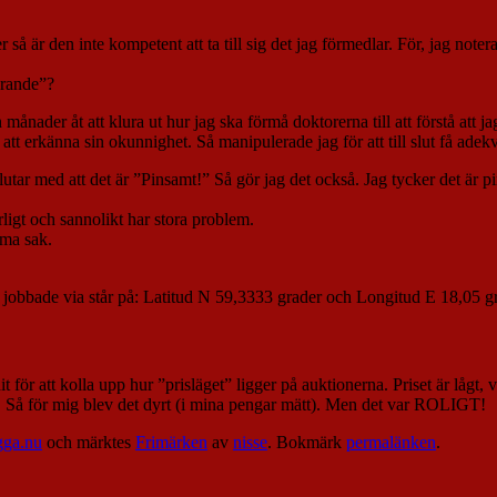
å är den inte kompetent att ta till sig det jag förmedlar. För, jag note
erande”?
månader åt att klura ut hur jag ska förmå doktorerna till att förstå att j
till att erkänna sin okunnighet. Så manipulerade jag för att till slut få ad
r med att det är ”Pinsamt!” Så gör jag det också. Jag tycker det är pin
rligt och sannolikt har stora problem.
mma sak.
jobbade via står på: Latitud N 59,3333 grader och Longitud E 18,05 g
 för att kolla upp hur ”prisläget” ligger på auktionerna. Priset är lågt, vä
ta. Så för mig blev det dyrt (i mina pengar mätt). Men det var ROLIGT!
gga.nu
och märktes
Frimärken
av
nisse
. Bokmärk
permalänken
.