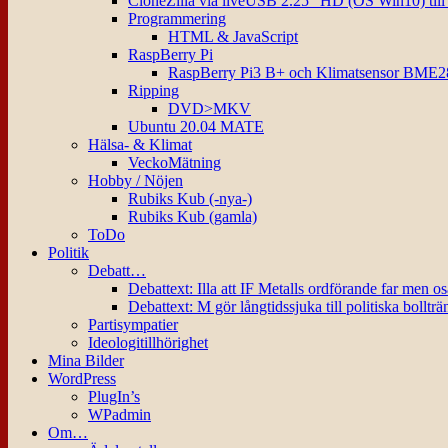
CloneZilla via liveUSB 2.25″ HD (OS Win10) til
Programmering
HTML & JavaScript
RaspBerry Pi
RaspBerry Pi3 B+ och Klimatsensor BME2
Ripping
DVD>MKV
Ubuntu 20.04 MATE
Hälsa- & Klimat
VeckoMätning
Hobby / Nöjen
Rubiks Kub (-nya-)
Rubiks Kub (gamla)
ToDo
Politik
Debatt…
Debattext: Illa att IF Metalls ordförande far men o
Debattext: M gör långtidssjuka till politiska bollträ
Partisympatier
Ideologitillhörighet
Mina Bilder
WordPress
PlugIn’s
WPadmin
Om…