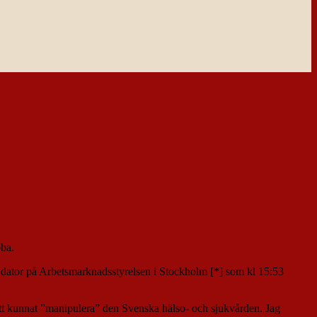
bba.
 en dator på Arbetsmarknadsstyrelsen i Stockholm [*] som kl 15:53
ätt kunnat ”manipulera” den Svenska hälso- och sjukvården. Jag