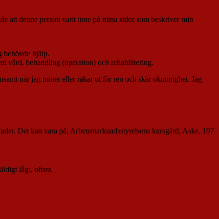
rade att denne person varit inne på mina sidor som beskriver min
ag behövde hjälp.
ekvat vård, behandling (operation) och rehabilitering.
samt när jag möter eller råkar ut för ren och skär okunnighet. Jag
rader. Det kan vara på; Arbetsmarknadsstyrelsens kursgård, Aske, 197
ldigt lågt, oftast.