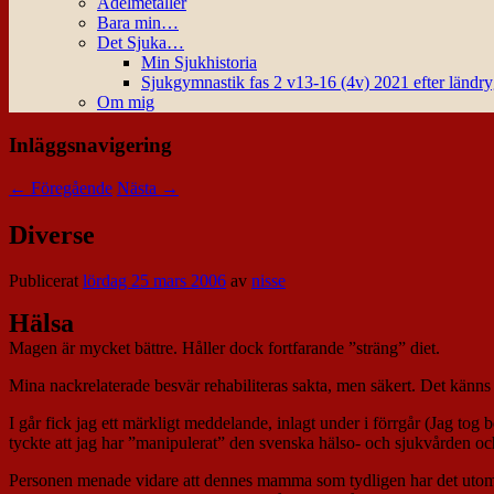
Ädelmetaller
Bara min…
Det Sjuka…
Min Sjukhistoria
Sjukgymnastik fas 2 v13-16 (4v) 2021 efter ländr
Om mig
Inläggsnavigering
←
Föregående
Nästa
→
Diverse
Publicerat
lördag 25 mars 2006
av
nisse
Hälsa
Magen är mycket bättre. Håller dock fortfarande ”sträng” diet.
Mina nackrelaterade besvär rehabiliteras sakta, men säkert. Det känns
I går fick jag ett märkligt meddelande, inlagt under i förrgår (Jag to
tyckte att jag har ”manipulerat” den svenska hälso- och sjukvården och 
Personen menade vidare att dennes mamma som tydligen har det utomord