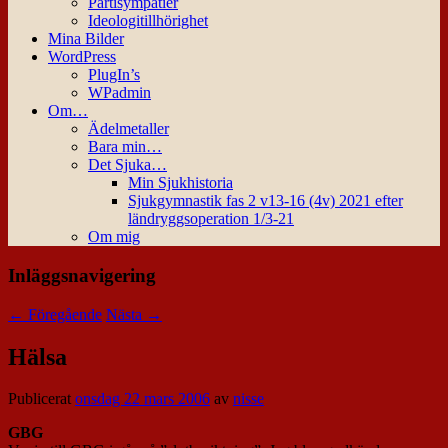
Partisympatier
Ideologitillhörighet
Mina Bilder
WordPress
PlugIn’s
WPadmin
Om…
Ädelmetaller
Bara min…
Det Sjuka…
Min Sjukhistoria
Sjukgymnastik fas 2 v13-16 (4v) 2021 efter
ländryggsoperation 1/3-21
Om mig
Inläggsnavigering
←
Föregående
Nästa
→
Hälsa
Publicerat
onsdag 22 mars 2006
av
nisse
GBG