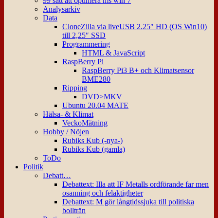
99 sätt att optimera ms win 7
Analysarkiv
Data
CloneZilla via liveUSB 2.25″ HD (OS Win10)
till 2,25″ SSD
Programmering
HTML & JavaScript
RaspBerry Pi
RaspBerry Pi3 B+ och Klimatsensor
BME280
Ripping
DVD>MKV
Ubuntu 20.04 MATE
Hälsa- & Klimat
VeckoMätning
Hobby / Nöjen
Rubiks Kub (-nya-)
Rubiks Kub (gamla)
ToDo
Politik
Debatt…
Debattext: Illa att IF Metalls ordförande far men
osanning och felaktigheter
Debattext: M gör långtidssjuka till politiska
bollträn