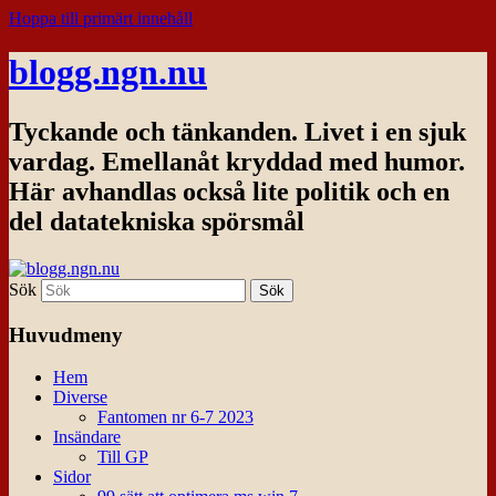
Hoppa till primärt innehåll
blogg.ngn.nu
Tyckande och tänkanden. Livet i en sjuk
vardag. Emellanåt kryddad med humor.
Här avhandlas också lite politik och en
del datatekniska spörsmål
Sök
Huvudmeny
Hem
Diverse
Fantomen nr 6-7 2023
Insändare
Till GP
Sidor