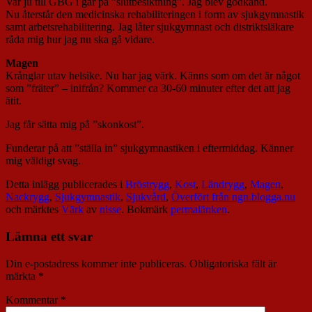
Var ju till GBG i går på ”slutbesiktning”. Jag blev godkänd.
Nu återstår den medicinska rehabiliteringen i form av sjukgymnastik
samt arbetsrehabilitering. Jag låter sjukgymnast och distriktsläkare
råda mig hur jag nu ska gå vidare.
Magen
Krånglar utav helsike. Nu har jag värk. Känns som om det är något
som ”fräter” – inifrån? Kommer ca 30-60 minuter efter det att jag
ätit.
Jag får sätta mig på ”skonkost”.
Funderar på att ”ställa in” sjukgymnastiken i eftermiddag. Känner
mig väldigt svag.
Detta inlägg publicerades i
Bröstrygg
,
Kost
,
Ländrygg
,
Magen
,
Nackrygg
,
Sjukgymnastik
,
Sjukvård
,
Överfört från ngn.blogga.nu
och märktes
Värk
av
nisse
. Bokmärk
permalänken
.
Lämna ett svar
Din e-postadress kommer inte publiceras.
Obligatoriska fält är
märkta
*
Kommentar
*