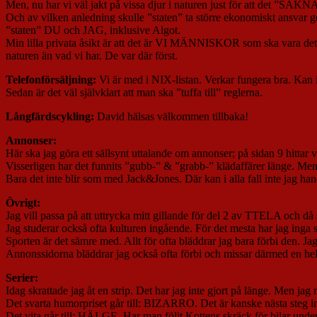
Men, nu har vi väl jakt på vissa djur i naturen just för att det ”
Och av vilken anledning skulle ”staten” ta större ekonomiskt an
”staten” DU och JAG, inklusive Algot.
Min lilla privata åsikt är att det är VI MÄNNISKOR som ska vara det
naturen än vad vi har. De var där först.
Telefonförsäljning:
Vi är med i NIX-listan. Verkar fungera bra. Kan i
Sedan är det väl självklart att man ska ”tuffa till” reglerna.
Långfärdscykling:
David hälsas välkommen tillbaka!
Annonser:
Här ska jag göra ett sällsynt uttalande om annonser; på sidan 9 hittar
Visserligen har det funnits ”gubb-” & ”grabb-” klädaffärer länge. Men d
Bara det inte blir som med Jack&Jones. Där kan i alla fall inte jag h
Övrigt:
Jag vill passa på att uttrycka mitt gillande för del 2 av TTELA och då 
Jag studerar också ofta kulturen ingående. För det mesta har jag inga s
Sporten är det sämre med. Allt för ofta bläddrar jag bara förbi den. Ja
Annonssidorna bläddrar jag också ofta förbi och missar därmed en hel 
Serier:
Idag skrattade jag åt en strip. Det har jag inte gjort på länge. Men ja
Det svarta humorpriset går till: BIZARRO. Det är kanske nästa steg
Det vita går till: HÄLGE. Har man följt Kottens skräck för bilar under 