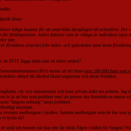
ämlikt.
ljande läsas:
över tidiga insatser för att underlätta återgången till arbetslivet. Det
n för förtidspension. Andra faktorer som är viktiga är individens egen t
ler inte.
r förbättras avsevärt från hälso- och sjukvården samt inom försäkrings
att INTE lägga detta som en större artikel?
 att Barnombudsmannen (BO) menar att det finns
över 100 000 barn som vä
estriktiv attityd till alkohol bland ungdomar och deras föräldrar.
holm, vår vice statsminister och hans privata åsikt om polisen. Jag skull
ken är ju att han som politiker med sin person ska företräda en massa välj
liksom ”tingens ordning” inom politiken.
offentligt utrymme.
 dunka svenska medborgare i skallen. Samma medborgare som de har som yr
 vi tycka då?
et är synd om honom när han inte får döda Älgen i stället för Vargen? Ne