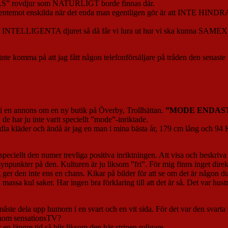
SAKNAS” rovdjur som NATURLIGT borde finnas där.
svar gentemot enskilda när det enda man egentligen gör är att INT
 INTELLIGENTA djuret så då får vi lura ut hur vi ska kunna SAMEXISTE
nte komma på att jag fått någon telefonförsäljare på tråden den senaste 
 vi en annons om en ny butik på Överby, Trollhättan.
”MODE ENDAS
e har ju inte varit speciellt ”mode”-inriktade.
andla kläder och ändå är jag en man i mina bästa år, 179 cm lång och 94
speciellt den numer trevliga positiva inriktningen. Att visa och beskriva
ynpunkter på den. Kulturen är ju liksom ”fri”. För mig finns inget direkt
g ger den inte ens en chans. Kikar på bilder för att se om det är någon d
massa kul saker. Har ingen bra förklaring till att det är så. Det var h
g måste dela upp humorn i en svart och en vit sida. För det var den svart
 inom sensationsTV?
en längre tid så blir liksom den här stripen roligare.