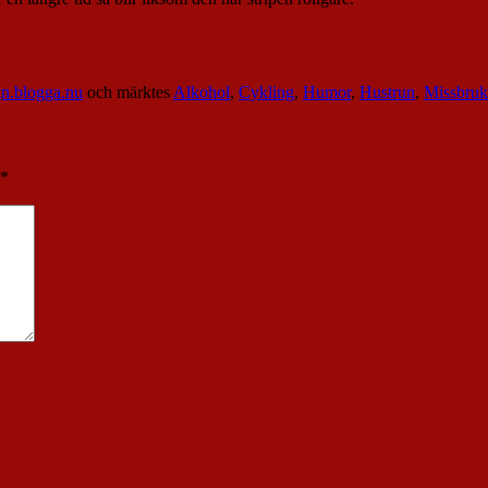
gn.blogga.nu
och märktes
Alkohol
,
Cykling
,
Humor
,
Hustrun
,
Missbruk
*