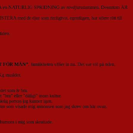
E HINDRA en NATURLIG SPRIDNING av rovdjursstammen. Dessutom ÄR
RA med de djur som rimligtvis, egentligen, har större rätt till
tiden.
T FÖR MÄN”
. Jämlikheten väller in nu. Det var väl på tiden.
 Kg muskler.
 det som är bra.
 ”bra” eller ”dåligt” inom kultur.
uktig person jag känner igen.
ustrun som visade mig annonsen som jag skrev om här ovan.
a humorn i mig som skrattade.