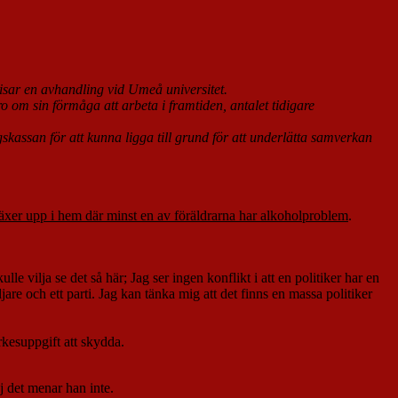
 visar en avhandling vid Umeå universitet.
ro om sin förmåga att arbeta i framtiden, antalet tidigare
kassan för att kunna ligga till grund för att underlätta samverkan
xer upp i hem där minst en av föräldrarna har alkoholproblem
.
e vilja se det så här; Jag ser ingen konflikt i att en politiker har en
are och ett parti. Jag kan tänka mig att det finns en massa politiker
kesuppgift att skydda.
j det menar han inte.