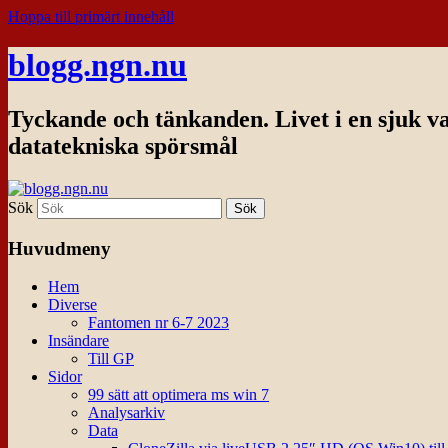
Hoppa till primärt innehåll
blogg.ngn.nu
Tyckande och tänkanden. Livet i en sjuk v
datatekniska spörsmål
Sök
Huvudmeny
Hem
Diverse
Fantomen nr 6-7 2023
Insändare
Till GP
Sidor
99 sätt att optimera ms win 7
Analysarkiv
Data