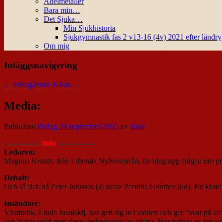
Ädelmetaller
Bara min…
Det Sjuka…
Min Sjukhistoria
Sjukgymnastik fas 2 v13-16 (4v) 2021 efter ländr
Om mig
Inläggsnavigering
←
Föregående
Nästa
→
Media:
Publicerat
lördag 24 september 2005
av
nisse
————–
ttela
————–
Ledaren:
Magnus Krantz, från Liberala Nyhetsbyrån, tar idag upp frågan om pres
Debatt:
Och så fick då Peter Jonsson (s) svara Pernilla Gunther (kd). Ett klokt
Insändare:
Västtrafik, Linda Jasniskij, har gett sig in i striden och ger ”svar på tal
Jag är inte nöjd med deras redovisning av siffror. Hur många är det s