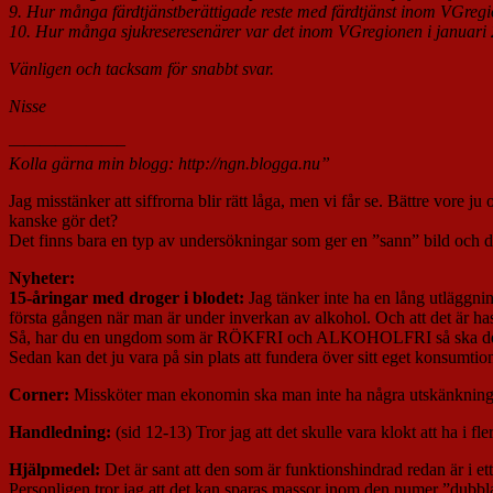
9. Hur många färdtjänstberättigade reste med färdtjänst inom VGregi
10. Hur många sjukreseresenärer var det inom VGregionen i januari
Vänligen och tacksam för snabbt svar.
Nisse
———————–
Kolla gärna min blogg: http://ngn.blogga.nu”
Jag misstänker att siffrorna blir rätt låga, men vi får se. Bättre vore j
kanske gör det?
Det finns bara en typ av undersökningar som ger en ”sann” bild och de
Nyheter:
15-åringar med droger i blodet:
Jag tänker inte ha en lång utläggni
första gången när man är under inverkan av alkohol. Och att det är 
Så, har du en ungdom som är RÖKFRI och ALKOHOLFRI så ska det myc
Sedan kan det ju vara på sin plats att fundera över sitt eget konsumtio
Corner:
Missköter man ekonomin ska man inte ha några utskänkningst
Handledning:
(sid 12-13) Tror jag att det skulle vara klokt att ha i fl
Hjälpmedel:
Det är sant att den som är funktionshindrad redan är i ett
Personligen tror jag att det kan sparas massor inom den numer ”dubb