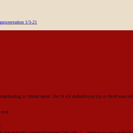
yggsoperation 1/3-21
kribering av främst mord. Det är väl definitivt en typ av brott som aldr
 svar.
”.
om har deltagit i undersökningen? Där står:
”… intervjuar varje månad et