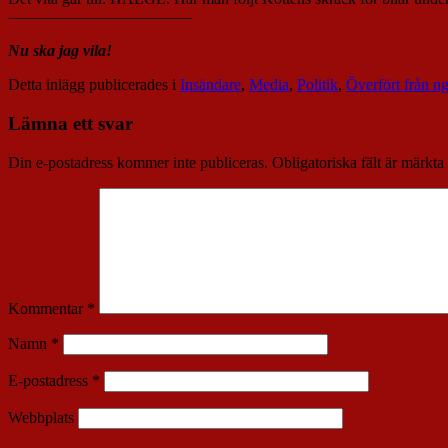
———————————–
Nu ska jag vila!
Detta inlägg publicerades i
Insändare
,
Media
,
Politik
,
Överfört från n
Lämna ett svar
Din e-postadress kommer inte publiceras.
Obligatoriska fält är märkta
Kommentar
*
Namn
*
E-postadress
*
Webbplats