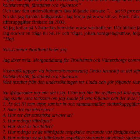
kollektivtrafik, färdtjänst och sjukresor.”
Och utav den undersökningen dras följande slutsats:
”… att 93 procen
Nu ska jag försöka källgranska: Jag börjar på www.sltf.se. Först, frå
sifferuppgifter färskare än 2003.
Så jag kollar på Västtrafiks hemsida: www.vasttrafik.se. Där hittade ja
Jag skickar en fråga till SLTF och frågar, johan.nordgren@sltf.se, föl
”Hej!
Nils-Gunnar Nordlund heter jag.
Jag läser ttela. Morgontidning för Trollhättan och Vänersborgs kommune
Västtrafik uppger via Informationsansvarig Linda Jasniskij en del siff
kollektivtrafik, färdtjänst och sjukresor.
Med resultat från den undersökningen tar Linda och gör följande sluts
Nu ifrågasätter jag inte det i sig. Utan jag blir lite nyfiken på källuppg
Jag skulle vara tacksam om jag kunde få veta följande och det avser
1. Är det Ni som utför, samlar in och sammanställer, statistikuppgifte
2. Sker det via intervjuer?
4. Hur ser det statistiska urvalet ut?
5. Hur många tillfrågas?
6. Hur stort är bortfallet?
7. Hur många av de tillfrågade respektive svarande var färdtjänstber
8. Hur många av de tillfrågade respektive svarande utnyttjade sjukre