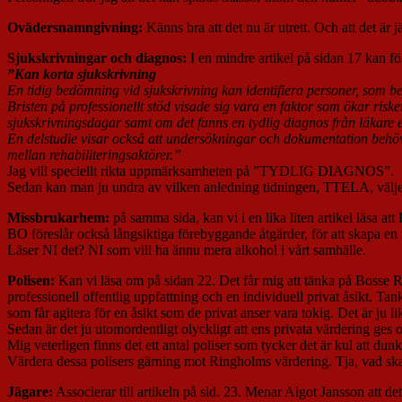
Ovädersnamngivning:
Känns bra att det nu är utrett. Och att det är j
Sjukskrivningar och diagnos:
I en mindre artikel på sidan 17 kan fö
”Kan korta sjukskrivning
En tidig bedömning vid sjukskrivning kan identifiera personer, som beh
Bristen på professionellt stöd visade sig vara en faktor som ökar riske
sjukskrivningsdagar samt om det fanns en tydlig diagnos från läkare el
En delstudie visar också att undersökningar och dokumentation behöve
mellan rehabiliteringsaktörer.”
Jag vill speciellt rikta uppmärksamheten på ”TYDLIG DIAGNOS”.
Sedan kan man ju undra av vilken anledning tidningen, TTELA, väljer 
Missbrukarhem:
på samma sida, kan vi i en lika liten artikel läsa
BO föreslår också långsiktiga förebyggande åtgärder, för att skapa en r
Läser NI det? NI som vill ha ännu mera alkohol i vårt samhälle.
Polisen:
Kan vi läsa om på sidan 22. Det får mig att tänka på Bosse Ring
professionell offentlig uppfattning och en individuell privat åsikt. Tan
som får agitera för en åsikt som de privat anser vara tokig. Det är ju 
Sedan är det ju utomordentligt olyckligt att ens privata värdering ges 
Mig veterligen finns det ett antal poliser som tycker det är kul att
Värdera dessa polisers gärning mot Ringholms värdering. Tja, vad ska
Jägare:
Associerar till artikeln på sid. 23. Menar Algot Jansson att d