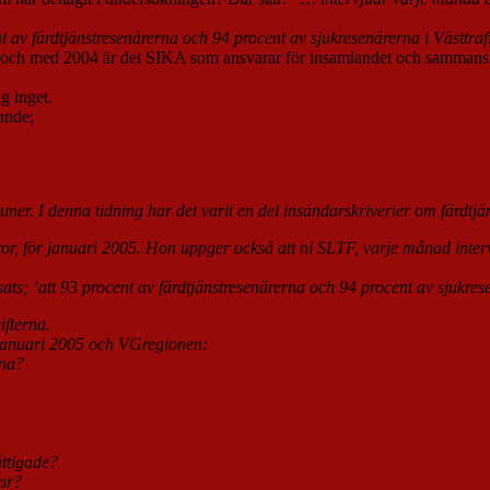
t av färdtjänstresenärerna och 94 procent av sjukresenärerna i Västtr
n och med 2004 är det SIKA som ansvarar för insamlandet och sammanställn
g inget.
jande;
r. I denna tidning har det varit en del insändarskriverier om färdtjäns
ror, för januari 2005. Hon uppger också att ni SLTF, varje månad interv
ats; ’att 93 procent av färdtjänstresenärerna och 94 procent av sjukres
ifterna.
 januari 2005 och VGregionen:
rna?
ättigade?
sor?