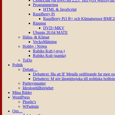
CloneZilla via liveUSB 2.25″ HD (OS Win10) til
Programmering
HTML & JavaScript
RaspBerry Pi
RaspBerry Pi3 B+ och Klimatsensor BME2
Ripping
DVD>MKV
Ubuntu 20.04 MATE
Hälsa- & Klimat
VeckoMätning
Hobby / Nöjen
Rubiks Kub (-nya-)
Rubiks Kub (gamla)
ToDo
Politik
Debatt…
Debattext: Illa att IF Metalls ordförande far men o
Debattext: M gör långtidssjuka till politiska bollträ
Partisympatier
Ideologitillhörighet
Mina Bilder
WordPress
PlugIn’s
WPadmin
Om…