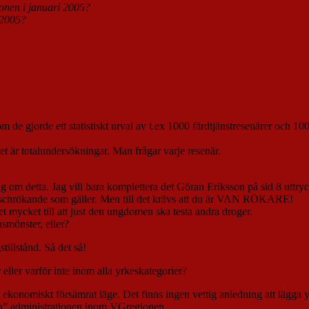
onen i januari 2005?
 2005?
u om de gjorde ett statistiskt urval av t.ex 1000 färdtjänstresenärer och 1
t är totalundersökningar. Man frågar varje resenär.
ng om detta. Jag vill bara komplettera det Göran Eriksson på sid 8 uttry
haschrökande som gäller. Men till det krävs att du är VAN RÖKARE!
ket till att just den ungdomen ska testa andra droger.
nsmönster, eller?
illstånd. Så det så!
er eller varför inte inom alla yrkeskategorier?
 ekonomiskt försämrat läge. Det finns ingen vettig anledning att lägga yt
la” administrationen inom VGregionen.