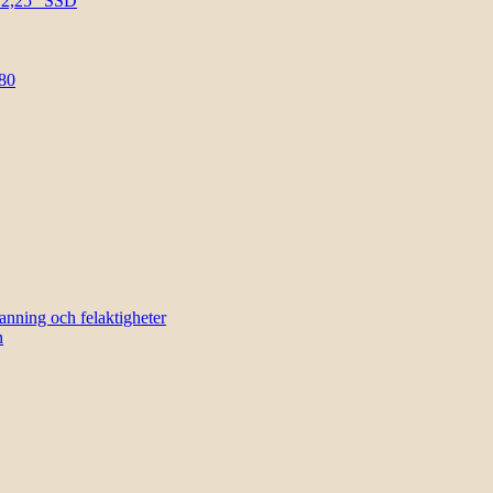
l 2,25″ SSD
80
sanning och felaktigheter
n