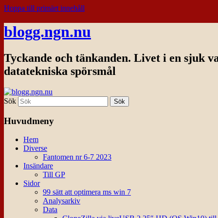
Hoppa till primärt innehåll
blogg.ngn.nu
Tyckande och tänkanden. Livet i en sjuk v
datatekniska spörsmål
Sök
Huvudmeny
Hem
Diverse
Fantomen nr 6-7 2023
Insändare
Till GP
Sidor
99 sätt att optimera ms win 7
Analysarkiv
Data