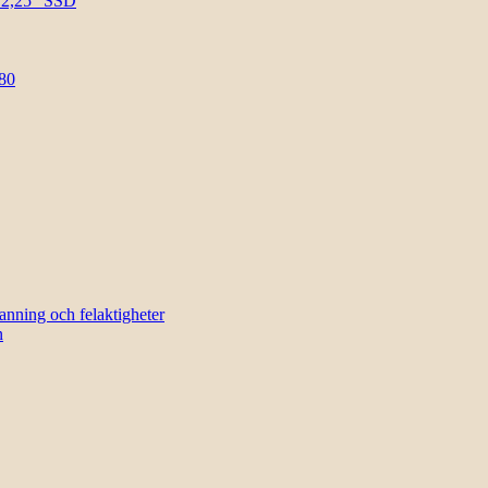
l 2,25″ SSD
80
sanning och felaktigheter
n