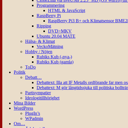
CloneZilla via liveUSB 2.25″ HD (OS Win10) til
Programmering
HTML & JavaScript
RaspBerry Pi
RaspBerry Pi3 B+ och Klimatsensor BME2
Ripping
DVD>MKV
Ubuntu 20.04 MATE
Hälsa- & Klimat
VeckoMätning
Hobby / Nöjen
Rubiks Kub (-nya-)
Rubiks Kub (gamla)
ToDo
Politik
Debatt…
Debattext: Illa att IF Metalls ordförande far men o
Debattext: M gör långtidssjuka till politiska bollträ
Partisympatier
Ideologitillhörighet
Mina Bilder
WordPress
PlugIn’s
WPadmin
Om…