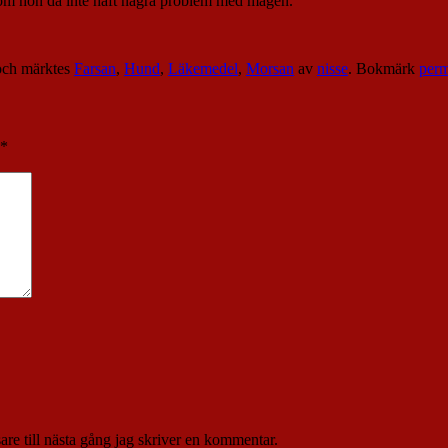
, om hon då inte haft några problem med magen.
ch märktes
Farsan
,
Hund
,
Läkemedel
,
Morsan
av
nisse
. Bokmärk
per
*
re till nästa gång jag skriver en kommentar.