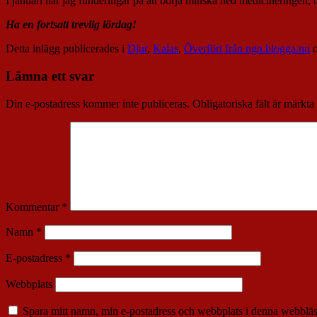
I januari har jag funderingar på att börja minska ned medicineringen
Ha en fortsatt trevlig lördag!
Detta inlägg publicerades i
Djur
,
Kalas
,
Överfört från ngn.blogga.nu
o
Lämna ett svar
Din e-postadress kommer inte publiceras.
Obligatoriska fält är märkta
Kommentar
*
Namn
*
E-postadress
*
Webbplats
Spara mitt namn, min e-postadress och webbplats i denna webbläsa