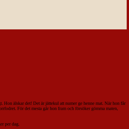
t. Hon älskar det! Det är jättekul att numer ge henne mat. När hon får
 torrfodret. För det mesta går hon fram och försöker gömma maten,
er per dag.