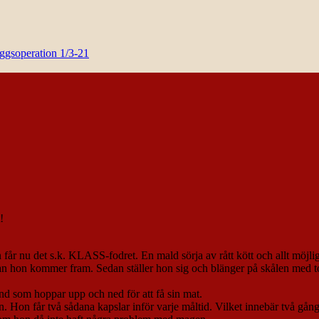
yggsoperation 1/3-21
!
får nu det s.k. KLASS-fodret. En mald sörja av rått kött och allt möjlig
innan hon kommer fram. Sedan ställer hon sig och blänger på skålen med
und som hoppar upp och ned för att få sin mat.
 Hon får två sådana kapslar inför varje måltid. Vilket innebär två gång