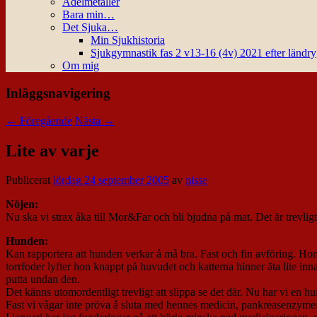
Ädelmetaller
Bara min…
Det Sjuka…
Min Sjukhistoria
Sjukgymnastik fas 2 v13-16 (4v) 2021 efter ländr
Om mig
Inläggsnavigering
←
Föregående
Nästa
→
Lite av varje
Publicerat
lördag 24 september 2005
av
nisse
Nöjen:
Nu ska vi strax åka till Mor&Far och bli bjudna på mat. Det är trevligt
Hunden:
Kan rapportera att hunden verkar å må bra. Fast och fin avföring. Hon 
torrfoder lyfter hon knappt på huvudet och katterna hinner äta lite 
putta undan den.
Det känns utomordentligt trevligt att slippa se det där. Nu har vi en h
Fast vi vågar inte pröva å sluta med hennes medicin, pankreasenzymen.