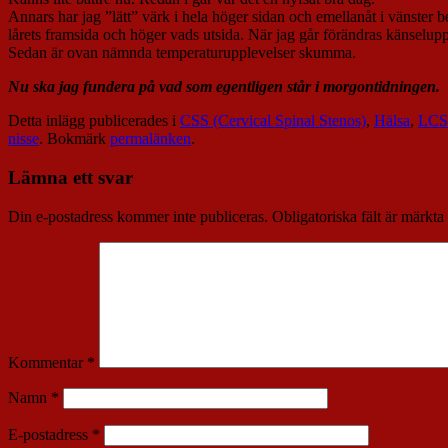
Annars har jag ”lätt” värk i hela höger sidan och emellanåt i vänste
lårets framsida och höger vads utsida. När jag går förändras känselupp
Sedan är ovan nämnda temperaturupplevelser skumma.
Nu ska jag fundera på vad som egentligen står i morgontidningen.
Detta inlägg publicerades i
CSS (Cervical Spinal Stenos)
,
Hälsa
,
LCSS
nisse
. Bokmärk
permalänken
.
Lämna ett svar
Din e-postadress kommer inte publiceras.
Obligatoriska fält är märkta
Kommentar
*
Namn
*
E-postadress
*