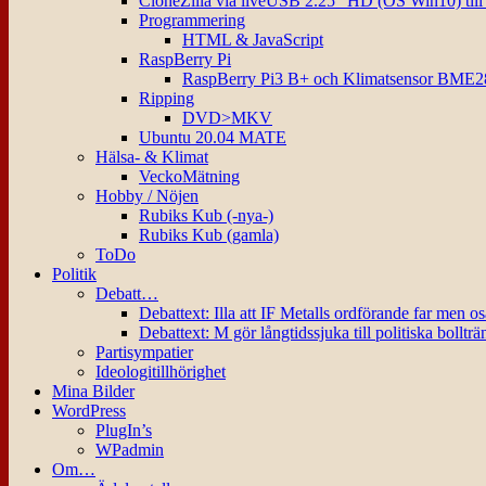
CloneZilla via liveUSB 2.25″ HD (OS Win10) til
Programmering
HTML & JavaScript
RaspBerry Pi
RaspBerry Pi3 B+ och Klimatsensor BME2
Ripping
DVD>MKV
Ubuntu 20.04 MATE
Hälsa- & Klimat
VeckoMätning
Hobby / Nöjen
Rubiks Kub (-nya-)
Rubiks Kub (gamla)
ToDo
Politik
Debatt…
Debattext: Illa att IF Metalls ordförande far men o
Debattext: M gör långtidssjuka till politiska bollträ
Partisympatier
Ideologitillhörighet
Mina Bilder
WordPress
PlugIn’s
WPadmin
Om…