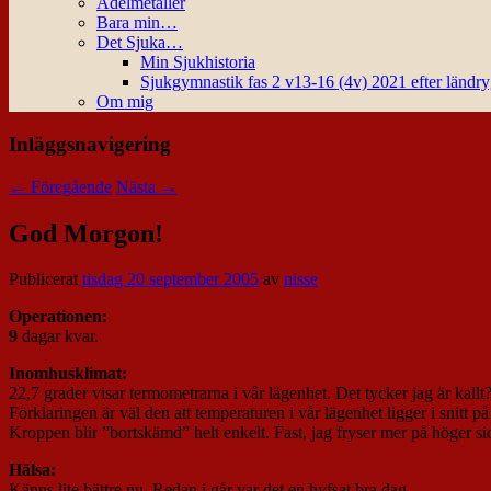
Ädelmetaller
Bara min…
Det Sjuka…
Min Sjukhistoria
Sjukgymnastik fas 2 v13-16 (4v) 2021 efter ländr
Om mig
Inläggsnavigering
←
Föregående
Nästa
→
God Morgon!
Publicerat
tisdag 20 september 2005
av
nisse
Operationen:
9
dagar kvar.
Inomhusklimat:
22,7 grader visar termometrarna i vår lägenhet. Det tycker jag är kall
Förklaringen är väl den att temperaturen i vår lägenhet ligger i snitt på
Kroppen blir ”bortskämd” helt enkelt. Fast, jag fryser mer på höger s
Hälsa:
Känns lite bättre nu. Redan i går var det en hyfsat bra dag.