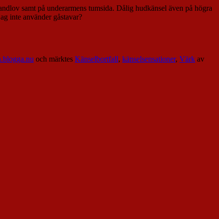
& handlov samt på underarmens tumsida. Dålig hudkänsel även på högra
jag inte använder gåstavar?
n.blogga.nu
och märktes
Känselbortfall
,
känselsensationer
,
Värk
av