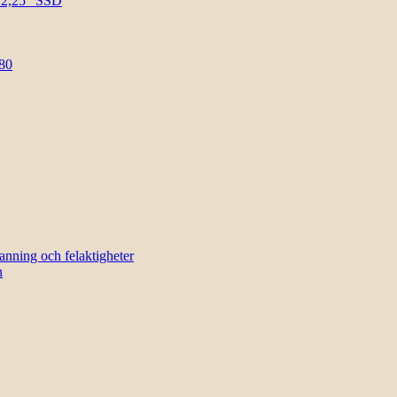
l 2,25″ SSD
80
sanning och felaktigheter
n