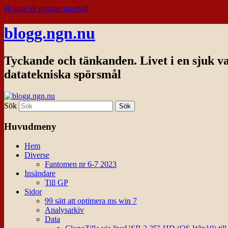
Hoppa till primärt innehåll
blogg.ngn.nu
Tyckande och tänkanden. Livet i en sjuk v
datatekniska spörsmål
Sök
Huvudmeny
Hem
Diverse
Fantomen nr 6-7 2023
Insändare
Till GP
Sidor
99 sätt att optimera ms win 7
Analysarkiv
Data