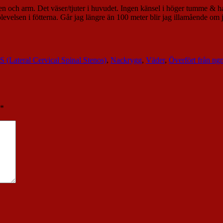
r ben och arm. Det väser/tjuter i huvudet. Ingen känsel i höger tumme 
levelsen i fötterna. Går jag längre än 100 meter blir jag illamående om 
 (Lateral Cervical Spinal Stenos)
,
Nackrygg
,
Väder
,
Överfört från ng
*