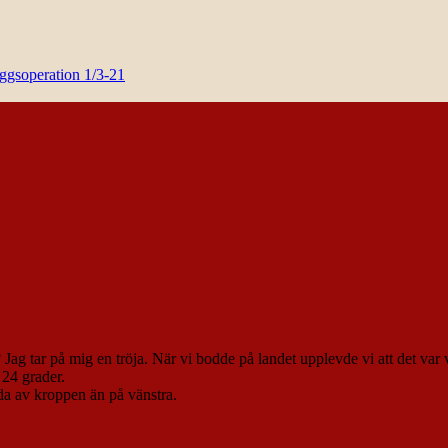
yggsoperation 1/3-21
t? Jag tar på mig en tröja. När vi bodde på landet upplevde vi att det va
 24 grader.
ida av kroppen än på vänstra.