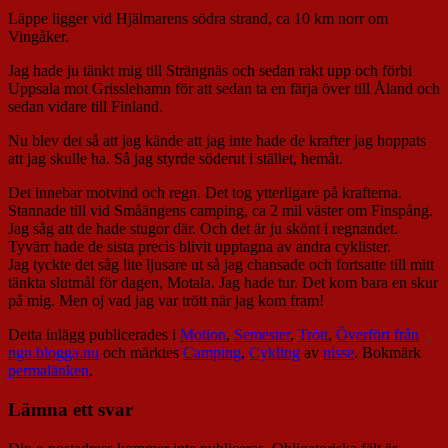
Läppe ligger vid Hjälmarens södra strand, ca 10 km norr om
Vingåker.
Jag hade ju tänkt mig till Strängnäs och sedan rakt upp och förbi
Uppsala mot Grisslehamn för att sedan ta en färja över till Åland och
sedan vidare till Finland.
Nu blev det så att jag kände att jag inte hade de krafter jag hoppats
att jag skulle ha. Så jag styrde söderut i stället, hemåt.
Det innebar motvind och regn. Det tog ytterligare på krafterna.
Stannade till vid Småängens camping, ca 2 mil väster om Finspång.
Jag såg att de hade stugor där. Och det är ju skönt i regnandet.
Tyvärr hade de sista precis blivit upptagna av andra cyklister.
Jag tyckte det såg lite ljusare ut så jag chansade och fortsatte till mitt
tänkta slutmål för dagen, Motala. Jag hade tur. Det kom bara en skur
på mig. Men oj vad jag var trött när jag kom fram!
Detta inlägg publicerades i
Motion
,
Semester
,
Trött
,
Överfört från
ngn.blogga.nu
och märktes
Camping
,
Cykling
av
nisse
. Bokmärk
permalänken
.
Lämna ett svar