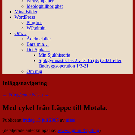
Partisympatier
Ideologitillhörighet
Mina Bilder
WordPress
PlugIn’s
WPadmin
Om…
Ädelmetaller
Bara min…
Det Sjuka…
Min Sjukhistoria
Sjukgymnastik fas 2 v13-16 (4v) 2021 efter
ländryggsoperation 1/3-21
Om mig
Inläggsnavigering
←
Föregående
Nästa
→
Med cykel från Läppe till Motala.
Publicerat
fredag 15 juli 2005
av
nisse
(detaljerade anteckningar se:
www.ngn.nu/Cykling
)