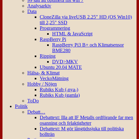
99 sätt att optimera ms win 7
Analysarkiv
Data
CloneZilla via liveUSB 2.25″ HD (OS Win10)
till 2,25″ SSD
Programmering
HTML & JavaScript
RaspBerry Pi
RaspBerry Pi3 B+ och Klimatsensor
BME280
Ripping
DVD>MKV
Ubuntu 20.04 MATE
Hälsa- & Klimat
VeckoMätning
Hobby / Nöjen
Rubiks Kub (-nya-)
Rubiks Kub (gamla)
ToDo
Politik
Debatt…
Debattext: Illa att IF Metalls ordförande far men
osanning och felaktigheter
Debattext: M gör långtidssjuka till politiska
bollträn