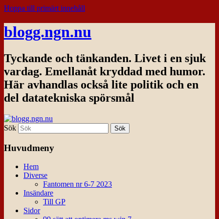
Hoppa till primärt innehåll
blogg.ngn.nu
Tyckande och tänkanden. Livet i en sjuk
vardag. Emellanåt kryddad med humor.
Här avhandlas också lite politik och en
del datatekniska spörsmål
Sök
Huvudmeny
Hem
Diverse
Fantomen nr 6-7 2023
Insändare
Till GP
Sidor