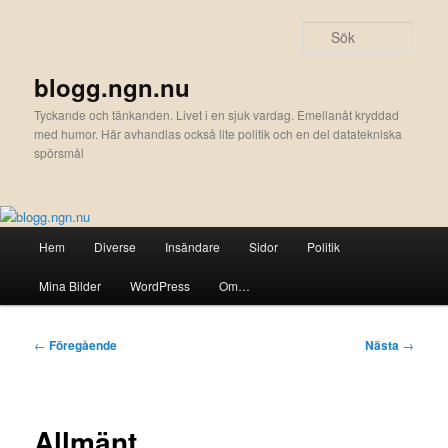
Hoppa
till
Sök
primärt
innehåll
blogg.ngn.nu
Tyckande och tänkanden. Livet i en sjuk vardag. Emellanåt kryddad
med humor. Här avhandlas också lite politik och en del datatekniska
spörsmål
Huvudmeny
Hem
Diverse
Insändare
Sidor
Politik
Mina Bilder
WordPress
Om…
Inläggsnavigering
←
Föregående
Nästa
→
Allmänt