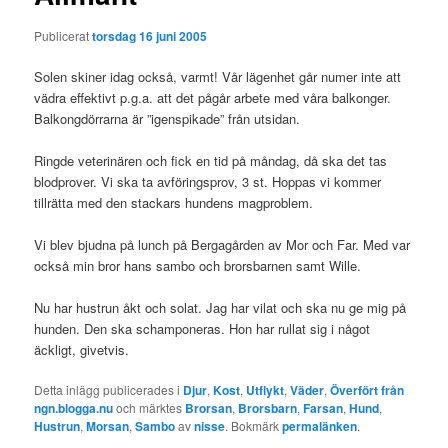
Publicerat
torsdag 16 juni 2005
Solen skiner idag också, varmt! Vår lägenhet går numer inte att
vädra effektivt p.g.a. att det pågår arbete med våra balkonger.
Balkongdörrarna är ”igenspikade” från utsidan.
Ringde veterinären och fick en tid på måndag, då ska det tas
blodprover. Vi ska ta avföringsprov, 3 st. Hoppas vi kommer
tillrätta med den stackars hundens magproblem.
Vi blev bjudna på lunch på Bergagården av Mor och Far. Med var
också min bror hans sambo och brorsbarnen samt Wille.
Nu har hustrun åkt och solat. Jag har vilat och ska nu ge mig på
hunden. Den ska schamponeras. Hon har rullat sig i något
äckligt, givetvis.
Detta inlägg publicerades i
Djur
,
Kost
,
Utflykt
,
Väder
,
Överfört från
ngn.blogga.nu
och märktes
Brorsan
,
Brorsbarn
,
Farsan
,
Hund
,
Hustrun
,
Morsan
,
Sambo
av
nisse
. Bokmärk
permalänken
.