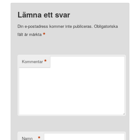
Lämna ett svar
Din e-postadress kommer inte publiceras.
Obligatoriska
*
fält är märkta
*
Kommentar
*
Namn