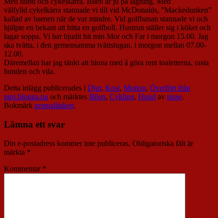
Med hund och cykelkärra. Bilen är ju på lagning. Med
välfylld cykelkärra stannade vi till vid McDonalds, ”Mackedunken”
kallad av barnen när de var mindre. Vid golfbanan stannade vi och
hjälpte en bekant att hitta en golfboll. Hustrun ställer sig i köket och
lagar soppa. Vi har bjudit hit min Mor och Far i morgon 15.00. Jag
ska tvätta, i den gemensamma tvättstugan, i morgon mellan 07.00-
12.00.
Däremellan har jag tänkt att hinna med å göra rent toaletterna, rasta
hunden och vila.
Detta inlägg publicerades i
Djur
,
Kost
,
Motion
,
Överfört från
ngn.blogga.nu
och märktes
Bilen
,
Cykling
,
Hund
av
nisse
.
Bokmärk
permalänken
.
Lämna ett svar
Din e-postadress kommer inte publiceras.
Obligatoriska fält är
märkta
*
Kommentar
*