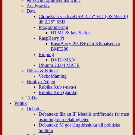
99 sätt att optimera ms win 7
Analysarkiv
Data
CloneZilla via liveUSB 2.25″ HD (OS Win10)
till 2,25″ SSD
Programmering
HTML & JavaScript
RaspBerry Pi
RaspBerry Pi3 B+ och Klimatsensor
BME280
Ripping
DVD>MKV
Ubuntu 20.04 MATE
Hälsa- & Klimat
VeckoMätning
Hobby / Nöjen
Rubiks Kub (-nya-)
Rubiks Kub (gamla)
ToDo
Politik
Debatt…
Debattext: Illa att IF Metalls ordförande far men
osanning och felaktigheter
Debattext: M gör långtidssjuka till politiska
bollträn