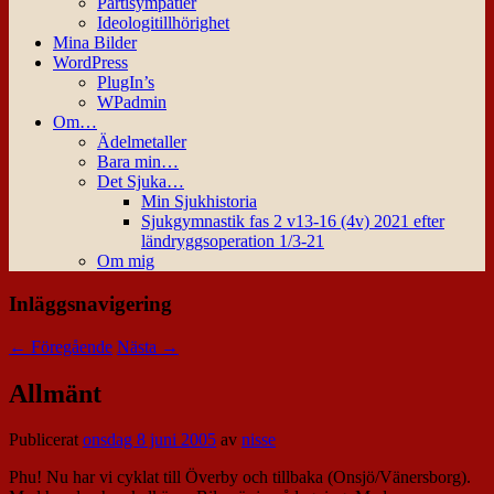
Partisympatier
Ideologitillhörighet
Mina Bilder
WordPress
PlugIn’s
WPadmin
Om…
Ädelmetaller
Bara min…
Det Sjuka…
Min Sjukhistoria
Sjukgymnastik fas 2 v13-16 (4v) 2021 efter
ländryggsoperation 1/3-21
Om mig
Inläggsnavigering
←
Föregående
Nästa
→
Allmänt
Publicerat
onsdag 8 juni 2005
av
nisse
Phu! Nu har vi cyklat till Överby och tillbaka (Onsjö/Vänersborg).