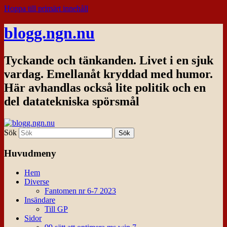
Hoppa till primärt innehåll
blogg.ngn.nu
Tyckande och tänkanden. Livet i en sjuk
vardag. Emellanåt kryddad med humor.
Här avhandlas också lite politik och en
del datatekniska spörsmål
Sök
Huvudmeny
Hem
Diverse
Fantomen nr 6-7 2023
Insändare
Till GP
Sidor