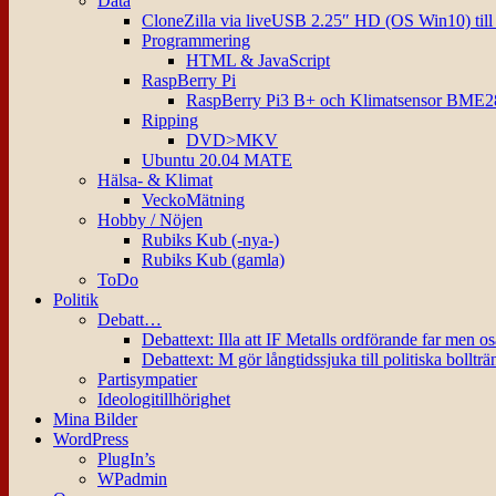
Data
CloneZilla via liveUSB 2.25″ HD (OS Win10) til
Programmering
HTML & JavaScript
RaspBerry Pi
RaspBerry Pi3 B+ och Klimatsensor BME2
Ripping
DVD>MKV
Ubuntu 20.04 MATE
Hälsa- & Klimat
VeckoMätning
Hobby / Nöjen
Rubiks Kub (-nya-)
Rubiks Kub (gamla)
ToDo
Politik
Debatt…
Debattext: Illa att IF Metalls ordförande far men o
Debattext: M gör långtidssjuka till politiska bollträ
Partisympatier
Ideologitillhörighet
Mina Bilder
WordPress
PlugIn’s
WPadmin