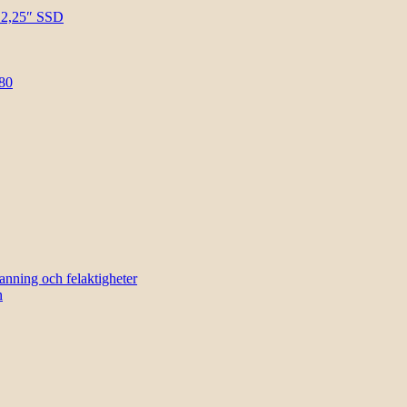
l 2,25″ SSD
80
sanning och felaktigheter
n