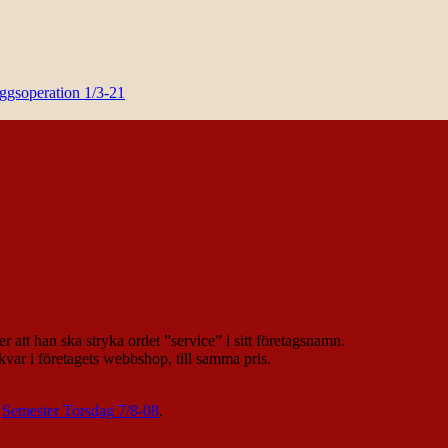
yggsoperation 1/3-21
r att han ska stryka ordet ”service” i sitt företagsnamn.
var i företagets webbshop, till samma pris.
g
Semester Torsdag 7/8-08
.