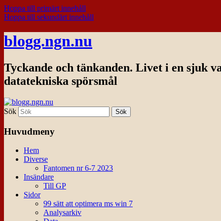
Hoppa till primärt innehåll
Hoppa till sekundärt innehåll
blogg.ngn.nu
Tyckande och tänkanden. Livet i en sjuk v
datatekniska spörsmål
Sök
Huvudmeny
Hem
Diverse
Fantomen nr 6-7 2023
Insändare
Till GP
Sidor
99 sätt att optimera ms win 7
Analysarkiv