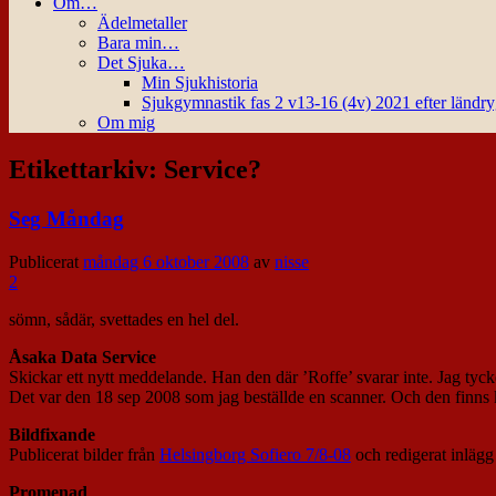
Om…
Ädelmetaller
Bara min…
Det Sjuka…
Min Sjukhistoria
Sjukgymnastik fas 2 v13-16 (4v) 2021 efter ländr
Om mig
Etikettarkiv:
Service?
Seg Måndag
Publicerat
måndag 6 oktober 2008
av
nisse
2
sömn, sådär, svettades en hel del.
Åsaka Data Service
Skickar ett nytt meddelande. Han den där ’Roffe’ svarar inte. Jag tycke
Det var den 18 sep 2008 som jag beställde en scanner. Och den finns k
Bildfixande
Publicerat bilder från
Helsingborg Sofiero 7/8-08
och redigerat inläg
Promenad