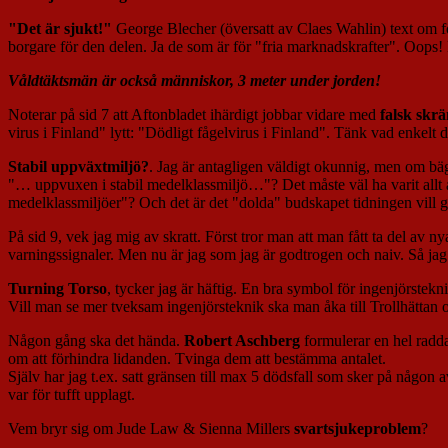
"Det är sjukt!"
George Blecher (översatt av Claes Wahlin) text om 
borgare för den delen. Ja de som är för "fria marknadskrafter". Oop
Våldtäktsmän är också människor, 3 meter under jorden!
Noterar på sid 7 att Aftonbladet ihärdigt jobbar vidare med
falsk skr
virus i Finland" lytt: "Dödligt fågelvirus i Finland". Tänk vad enkelt de
Stabil uppväxtmiljö?
. Jag är antagligen väldigt okunnig, men om bäg
"… uppvuxen i stabil medelklassmiljö…"? Det måste väl ha varit allt 
medelklassmiljöer"? Och det är det "dolda" budskapet tidningen vill ge
På sid 9, vek jag mig av skratt. Först tror man att man fått ta del a
varningssignaler. Men nu är jag som jag är godtrogen och naiv. Så jag
Turning Torso
, tycker jag är häftig. En bra symbol för ingenjörstekn
Vill man se mer tveksam ingenjörsteknik ska man åka till Trollhättan 
Någon gång ska det hända.
Robert Aschberg
formulerar en hel radda
om att förhindra lidanden. Tvinga dem att bestämma antalet.
Själv har jag t.ex. satt gränsen till max 5 dödsfall som sker på någon
var för tufft upplagt.
Vem bryr sig om Jude Law & Sienna Millers
svartsjukeproblem
?