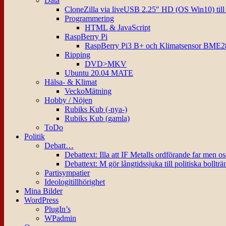
Data
CloneZilla via liveUSB 2.25″ HD (OS Win10) til
Programmering
HTML & JavaScript
RaspBerry Pi
RaspBerry Pi3 B+ och Klimatsensor BME2
Ripping
DVD>MKV
Ubuntu 20.04 MATE
Hälsa- & Klimat
VeckoMätning
Hobby / Nöjen
Rubiks Kub (-nya-)
Rubiks Kub (gamla)
ToDo
Politik
Debatt…
Debattext: Illa att IF Metalls ordförande far men o
Debattext: M gör långtidssjuka till politiska bollträ
Partisympatier
Ideologitillhörighet
Mina Bilder
WordPress
PlugIn’s
WPadmin