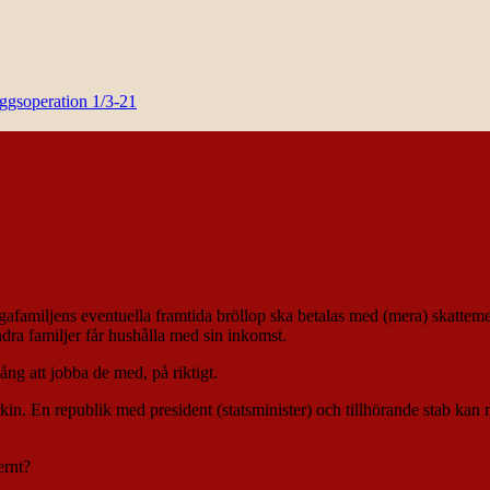
yggsoperation 1/3-21
ungafamiljens eventuella framtida bröllop ska betalas med (mera) skattem
dra familjer får hushålla med sin inkomst.
gång att jobba de med, på riktigt.
rkin. En republik med president (statsminister) och tillhörande stab k
ernt?