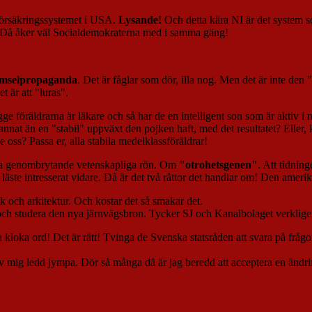
försäkringssystemet i USA.
Lysande!
Och detta kära NI är det system so
s! Då åker väl Socialdemokraterna med i samma gäng!
ämselpropaganda
. Det är fåglar som dör, illa nog. Men det är inte den 
t är att "luras".
ge föräldrarna är läkare och så har de en intelligent son som är aktiv i
annat än en "stabil" uppväxt den pojken haft, med det resultatet? Elle
 oss? Passa er, alla stabila medelklassföräldrar!
v nya genombrytande vetenskapliga rön. Om
"otrohetsgenen"
. Att tidnin
 läste intresserat vidare. Då är det två råttor det handlar om! Den amer
ik och arkitektur. Och kostar det så smakar det.
och studera den nya järnvägsbron. Tycker SJ och Kanalbolaget verkligen 
 kloka ord! Det är rätt! Tvinga de Svenska statsråden att svara på frå
 av mig ledd jympa. Dör så många då är jag beredd att acceptera en ändr