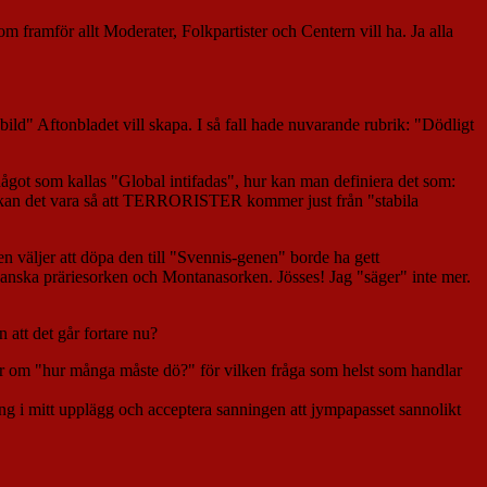
m framför allt Moderater, Folkpartister och Centern vill ha. Ja alla
"bild" Aftonbladet vill skapa. I så fall hade nuvarande rubrik: "Dödligt
 något som kallas "Global intifadas", hur kan man definiera det som:
r, kan det vara så att TERRORISTER kommer just från "stabila
gen väljer att döpa den till "Svennis-genen" borde ha gett
ikanska präriesorken och Montanasorken. Jösses! Jag "säger" inte mer.
att det går fortare nu?
gor om "hur många måste dö?" för vilken fråga som helst som handlar
ing i mitt upplägg och acceptera sanningen att jympapasset sannolikt