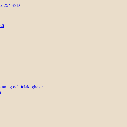
l 2,25″ SSD
80
sanning och felaktigheter
n