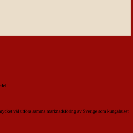
edel.
an mycket väl utföra samma marknadsföring av Sverige som kungahuset