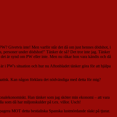
PW? Givetvis inte! Men varför står det då om just hennes dödshot, i
, personer under dödshot!" Tänker de så? Det tror inte jag. Tänker
om det är synd om PW eller inte. Men nu råkar hon vara kändis och då
är i PW's situation och hur nu Aftonbladet tänker göra för att hjälpa
lomatisk. Kan någon förklara det nödvändiga med detta för mig?
nationalekonomiskt. Han tänker som jag sköter min ekonomi – att vara
alla som då har miljonskulder på t.ex. villor. Usch!
t propagera MOT detta bestialiska Spanska lustmördande slakt på tjurar.