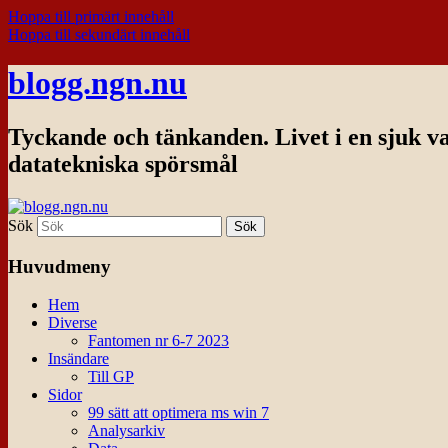
Hoppa till primärt innehåll
Hoppa till sekundärt innehåll
blogg.ngn.nu
Tyckande och tänkanden. Livet i en sjuk v
datatekniska spörsmål
Sök
Huvudmeny
Hem
Diverse
Fantomen nr 6-7 2023
Insändare
Till GP
Sidor
99 sätt att optimera ms win 7
Analysarkiv