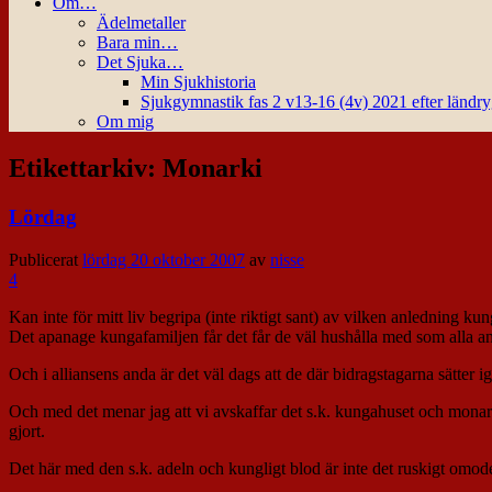
Om…
Ädelmetaller
Bara min…
Det Sjuka…
Min Sjukhistoria
Sjukgymnastik fas 2 v13-16 (4v) 2021 efter ländr
Om mig
Etikettarkiv:
Monarki
Lördag
Publicerat
lördag 20 oktober 2007
av
nisse
4
Kan inte för mitt liv begripa (inte riktigt sant) av vilken anledning k
Det apanage kungafamiljen får det får de väl hushålla med som alla an
Och i alliansens anda är det väl dags att de där bidragstagarna sätter i
Och med det menar jag att vi avskaffar det s.k. kungahuset och mona
gjort.
Det här med den s.k. adeln och kungligt blod är inte det ruskigt omod