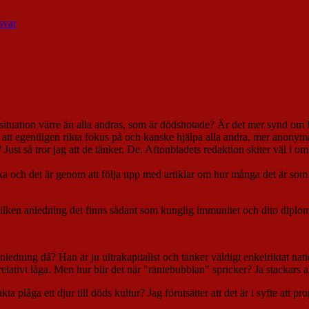
svar
situation värre än alla andras, som är dödshotade? Är det mer synd om 
att egentligen rikta fokus på och kanske hjälpa alla andra, mer anonyma
ust så tror jag att de tänker. De, Aftonbladets redaktion skiter väl i 
ska och det är genom att följa upp med artiklar om hur många det är som 
av vilken anledning det finns sådant som kunglig immunitet och dito dip
anledning då? Han är ju ultrakapitalist och tänker väldigt enkelriktat 
 relativt låga. Men hur blir det när "räntebubblan" spricker? Ja stackars 
sakta plåga ett djur till döds kultur? Jag förutsätter att det är i syfte at