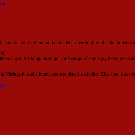
var
 liksom det där med monarki och adel är mer högfärdighet än att det skul
ej.
en enorm PR kungahuset gör för Sverige så skulle jag likväl mena att 
 Näringsliv skulle kunna sponsra dem, i sin helhet. Eller inte, skrev jag
var