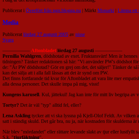
Publicerat i
Överfört från ngn.blogga.nu
|
Märkt
Monarki
|
Lämna ett 
Media
Publicerat
lördag 27 augusti 2005
av
nisse
Svara
—————–
Aftonbladet
lördag 27 augusti
—————–
Pernilla Wahlgren
, dödshotad av exet. Fruktansvärt! Men är hennes 
tidningen? Tänker redaktionen så här: "Vi använder PW's dödshot för 
de: "Är PW dödshotad? Gör en grej om det, det säljer!" Tänker de så? J
kan det sälja att i alla fall låssas att det är synd om PW.
Det finns fortfarande tid kvar för Aftonbladet att vara lite mer empati
alla dessa personer. Det skulle impa på mig, visst!
Kungens karusell
. Kul, jättekul! Jag kan inte för mitt liv begripa 
Tortyr?
Det är väl "typ" alltid fel, eller?
Lena Askling
tycker att vi ska lyssna på Kjell-Olof Feldt. Av vilken 
satt i ständig skuld. Det går bra, nu ja, när kostnaden för skulderna är
När blev "mördandet" eller rättare levande slakt av tjur eller lustfyllt 
S.k. "
tjurfäktning
".