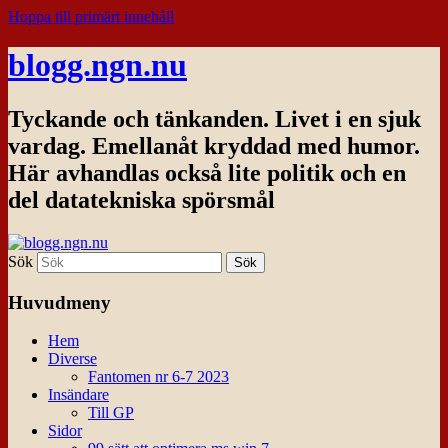
Hoppa till primärt innehåll
blogg.ngn.nu
Tyckande och tänkanden. Livet i en sjuk
vardag. Emellanåt kryddad med humor.
Här avhandlas också lite politik och en
del datatekniska spörsmål
Sök
Huvudmeny
Hem
Diverse
Fantomen nr 6-7 2023
Insändare
Till GP
Sidor