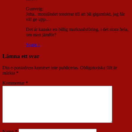
Gunveig:
Jaha.. motståndet tenderar till att bli gigantiskt, jag får
väl ge upp…
Det är kanske en billig marknadsföring, i det stora hela,
om man jämför?
Svara
↓
Lämna ett svar
Din e-postadress kommer inte publiceras.
Obligatoriska fält är
märkta
*
Kommentar
*
Namn
*