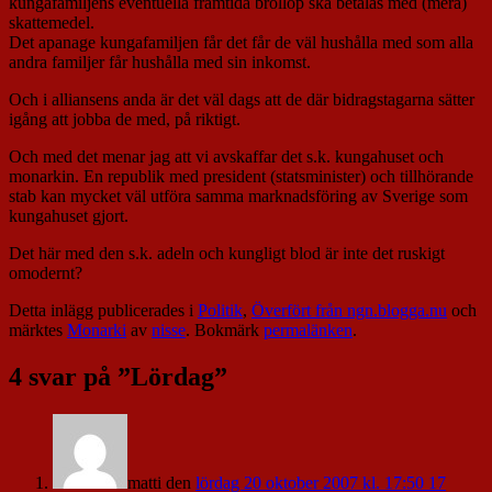
kungafamiljens eventuella framtida bröllop ska betalas med (mera)
skattemedel.
Det apanage kungafamiljen får det får de väl hushålla med som alla
andra familjer får hushålla med sin inkomst.
Och i alliansens anda är det väl dags att de där bidragstagarna sätter
igång att jobba de med, på riktigt.
Och med det menar jag att vi avskaffar det s.k. kungahuset och
monarkin. En republik med president (statsminister) och tillhörande
stab kan mycket väl utföra samma marknadsföring av Sverige som
kungahuset gjort.
Det här med den s.k. adeln och kungligt blod är inte det ruskigt
omodernt?
Detta inlägg publicerades i
Politik
,
Överfört från ngn.blogga.nu
och
märktes
Monarki
av
nisse
. Bokmärk
permalänken
.
4 svar på ”
Lördag
”
matti
den
lördag 20 oktober 2007 kl. 17:50 17