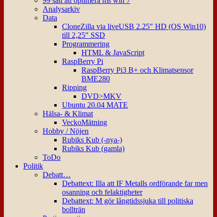
99 sätt att optimera ms win 7
Analysarkiv
Data
CloneZilla via liveUSB 2.25″ HD (OS Win10)
till 2,25″ SSD
Programmering
HTML & JavaScript
RaspBerry Pi
RaspBerry Pi3 B+ och Klimatsensor
BME280
Ripping
DVD>MKV
Ubuntu 20.04 MATE
Hälsa- & Klimat
VeckoMätning
Hobby / Nöjen
Rubiks Kub (-nya-)
Rubiks Kub (gamla)
ToDo
Politik
Debatt…
Debattext: Illa att IF Metalls ordförande far men
osanning och felaktigheter
Debattext: M gör långtidssjuka till politiska
bollträn