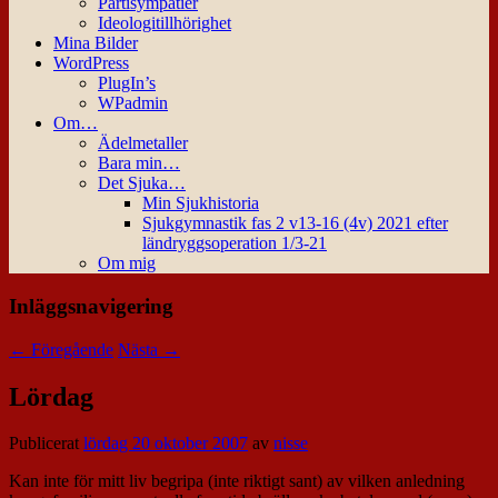
Partisympatier
Ideologitillhörighet
Mina Bilder
WordPress
PlugIn’s
WPadmin
Om…
Ädelmetaller
Bara min…
Det Sjuka…
Min Sjukhistoria
Sjukgymnastik fas 2 v13-16 (4v) 2021 efter
ländryggsoperation 1/3-21
Om mig
Inläggsnavigering
←
Föregående
Nästa
→
Lördag
Publicerat
lördag 20 oktober 2007
av
nisse
Kan inte för mitt liv begripa (inte riktigt sant) av vilken anledning