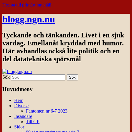
Hoppa till primärt innehåll
blogg.ngn.nu
Tyckande och tänkanden. Livet i en sjuk
vardag. Emellanåt kryddad med humor.
Här avhandlas också lite politik och en
del datatekniska spörsmål
Sök
Huvudmeny
Hem
Diverse
Fantomen nr 6-7 2023
Insändare
Till GP
Sidor