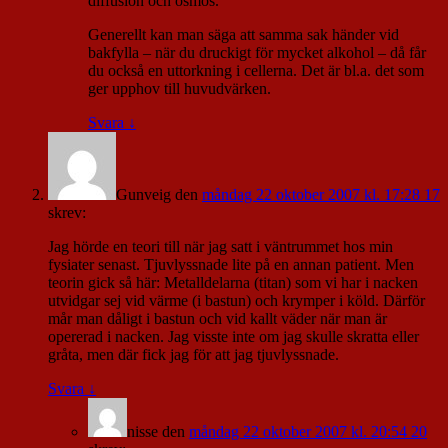
diffusion och osmos.
Generellt kan man säga att samma sak händer vid
bakfylla – när du druckigt för mycket alkohol – då får
du också en uttorkning i cellerna. Det är bl.a. det som
ger upphov till huvudvärken.
Svara
↓
Gunveig
den
måndag 22 oktober 2007 kl. 17:28 17
skrev:
Jag hörde en teori till när jag satt i väntrummet hos min
fysiater senast. Tjuvlyssnade lite på en annan patient. Men
teorin gick så här: Metalldelarna (titan) som vi har i nacken
utvidgar sej vid värme (i bastun) och krymper i köld. Därför
mår man dåligt i bastun och vid kallt väder när man är
opererad i nacken. Jag visste inte om jag skulle skratta eller
gråta, men där fick jag för att jag tjuvlyssnade.
Svara
↓
nisse
den
måndag 22 oktober 2007 kl. 20:54 20