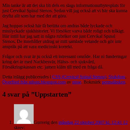
Min tanke är att det ska bli dels en slags informationutbytesplats för
just Cervikal Spinal Stenos. Sedan vill jag också att vi här ska kunna
dryfta allt som har med det att göra.
Jag hoppas också här få berätta om andras både lyckade och
misslyckade sjukhistorier. Vi försöker varva både roligt och tråkigt.
Här intill har jag satt in några rubriker om just Cervikal Spinal
Stenos. De innehåller utdrag ur mitt samlade vetande och gör inte
anspråk på att vara medicinskt korrekt.
Frågor och svar är ju också ett intressant område. Har ni funderingar
kring det är med Nackbesvär, Hälso- och sjukvård,
Försäkringskassan etc. jamen kläm till med en fråga då.
Detta inlägg publicerades i
CSS (Cervical Spinal Stenos)
,
Sjukdom
,
Överförd från nilsgn.blogspot.com
av
nisse
. Bokmärk
permalänken
.
4 svar på ”
Uppstarten
”
Gunveig
den
måndag 22 oktober 2007 kl. 12:41 12
skrev: