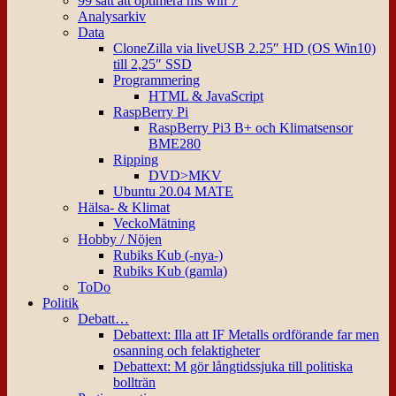
99 sätt att optimera ms win 7
Analysarkiv
Data
CloneZilla via liveUSB 2.25″ HD (OS Win10)
till 2,25″ SSD
Programmering
HTML & JavaScript
RaspBerry Pi
RaspBerry Pi3 B+ och Klimatsensor
BME280
Ripping
DVD>MKV
Ubuntu 20.04 MATE
Hälsa- & Klimat
VeckoMätning
Hobby / Nöjen
Rubiks Kub (-nya-)
Rubiks Kub (gamla)
ToDo
Politik
Debatt…
Debattext: Illa att IF Metalls ordförande far men
osanning och felaktigheter
Debattext: M gör långtidssjuka till politiska
bollträn