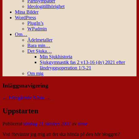
Partisympatier
Ideologitillhörighet
Mina Bilder
WordPress
PlugIn’s
WPadmin
Om…
Ädelmetaller
Bara min…
Det Sjuka…
Min Sjukhistoria
Sjukgymnastik fas 2 v13-16 (4v) 2021 efter
ländryggsoperation 1/3-21
Om mig
Inläggsnavigering
←
Föregående
Nästa
→
Uppstarten
Publicerat
söndag 21 oktober 2007
av
nisse
Vad förväntar jag mig att det ska hända på den här bloggen?