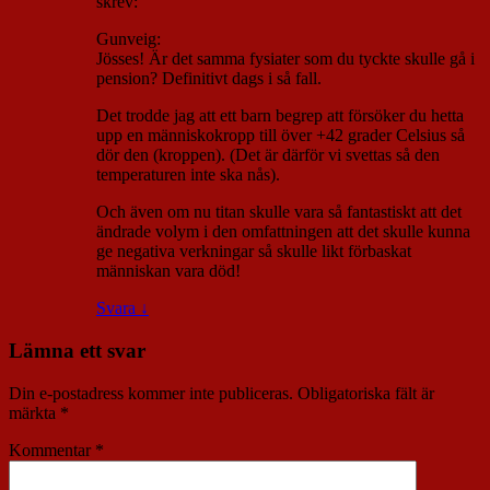
skrev:
Gunveig:
Jösses! Är det samma fysiater som du tyckte skulle gå i
pension? Definitivt dags i så fall.
Det trodde jag att ett barn begrep att försöker du hetta
upp en människokropp till över +42 grader Celsius så
dör den (kroppen). (Det är därför vi svettas så den
temperaturen inte ska nås).
Och även om nu titan skulle vara så fantastiskt att det
ändrade volym i den omfattningen att det skulle kunna
ge negativa verkningar så skulle likt förbaskat
människan vara död!
Svara
↓
Lämna ett svar
Din e-postadress kommer inte publiceras.
Obligatoriska fält är
märkta
*
Kommentar
*