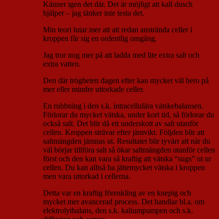
Känner igen det där. Det är möjligt att kall dusch
hjälper – jag tänker inte testa det.
Min teori lutar mer att att redan anstrända celler i
kroppen får sig en ordentlig omgång.
Jag tror nog mer på att ladda med lite extra salt och
extra vatten.
Den där trögheten dagen efter kan mycket väl bero på
mer eller mindre uttorkade celler.
En rubbning i den s.k. intracellulära vätskebalansen.
Förlorar du mycket vätska, under kort tid, så förlorar du
också salt. Det blir då ett underskott av salt utanför
cellen. Kroppen strävar efter jämvikt. Följden blir att
saltmängden jämnas ut. Resultatet blir tyvärr att när du
väl börjar tillföra salt så ökar saltmängden utanför cellen
först och den kan vara så kraftig att vätska “sugs” ut ur
cellen. Du kan alltså ha jättemycket vätska i kroppen
men vara uttorkad i cellerna.
Detta var en kraftig förenkling av en knepig och
mycket mer avancerad process. Det handlar bl.a. om
elektrolytbalans, den s.k. kaliumpumpen och s.k.