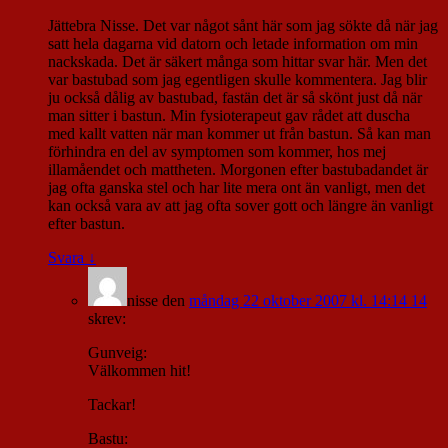
Jättebra Nisse. Det var något sånt här som jag sökte då när jag
satt hela dagarna vid datorn och letade information om min
nackskada. Det är säkert många som hittar svar här. Men det
var bastubad som jag egentligen skulle kommentera. Jag blir
ju också dålig av bastubad, fastän det är så skönt just då när
man sitter i bastun. Min fysioterapeut gav rådet att duscha
med kallt vatten när man kommer ut från bastun. Så kan man
förhindra en del av symptomen som kommer, hos mej
illamåendet och mattheten. Morgonen efter bastubadandet är
jag ofta ganska stel och har lite mera ont än vanligt, men det
kan också vara av att jag ofta sover gott och längre än vanligt
efter bastun.
Svara
↓
nisse
den
måndag 22 oktober 2007 kl. 14:14 14
skrev:
Gunveig:
Välkommen hit!
Tackar!
Bastu: