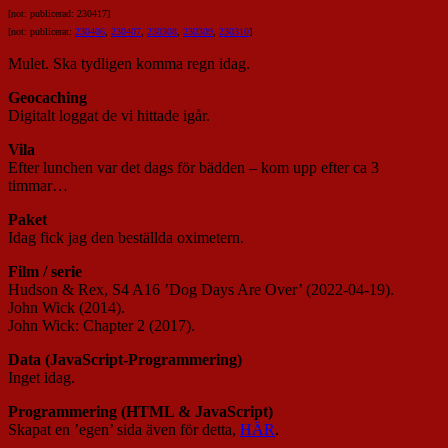
[not: publicerad: 230417]
[not: publicerat:
230406
,
230407
,
230308
,
230309
,
230310
]
Mulet. Ska tydligen komma regn idag.
Geocaching
Digitalt loggat de vi hittade igår.
Vila
Efter lunchen var det dags för bädden – kom upp efter ca 3
timmar…
Paket
Idag fick jag den beställda oximetern.
Film / serie
Hudson & Rex, S4 A16 ’Dog Days Are Over’ (2022-04-19).
John Wick (2014).
John Wick: Chapter 2 (2017).
Data (JavaScript-Programmering)
Inget idag.
Programmering (HTML & JavaScript)
Skapat en ’egen’ sida även för detta,
HÄR
.