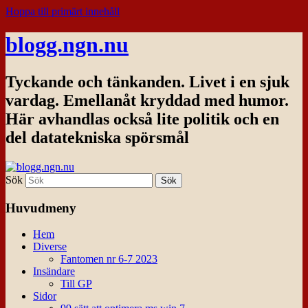
Hoppa till primärt innehåll
blogg.ngn.nu
Tyckande och tänkanden. Livet i en sjuk
vardag. Emellanåt kryddad med humor.
Här avhandlas också lite politik och en
del datatekniska spörsmål
Sök
Huvudmeny
Hem
Diverse
Fantomen nr 6-7 2023
Insändare
Till GP
Sidor