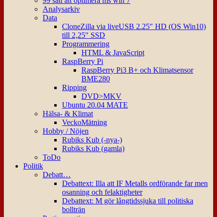
99 sätt att optimera ms win 7
Analysarkiv
Data
CloneZilla via liveUSB 2.25″ HD (OS Win10)
till 2,25″ SSD
Programmering
HTML & JavaScript
RaspBerry Pi
RaspBerry Pi3 B+ och Klimatsensor
BME280
Ripping
DVD>MKV
Ubuntu 20.04 MATE
Hälsa- & Klimat
VeckoMätning
Hobby / Nöjen
Rubiks Kub (-nya-)
Rubiks Kub (gamla)
ToDo
Politik
Debatt…
Debattext: Illa att IF Metalls ordförande far men
osanning och felaktigheter
Debattext: M gör långtidssjuka till politiska
bollträn