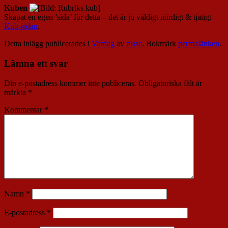
Kuben
Skapat en egen ’sida’ för detta – det är ju väldigt nördigt & tjatigt
Kub-sidan
.
Detta inlägg publicerades i
Vardag
av
nisse
. Bokmärk
permalänken
.
Lämna ett svar
Din e-postadress kommer inte publiceras.
Obligatoriska fält är
märkta
*
Kommentar
*
Namn
*
E-postadress
*