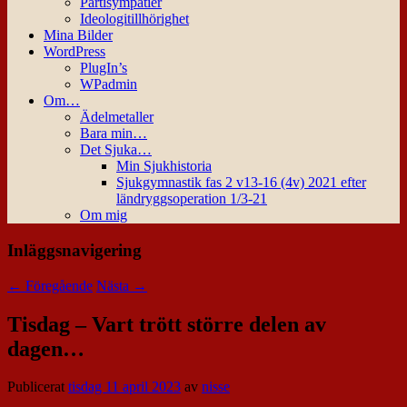
Partisympatier
Ideologitillhörighet
Mina Bilder
WordPress
PlugIn’s
WPadmin
Om…
Ädelmetaller
Bara min…
Det Sjuka…
Min Sjukhistoria
Sjukgymnastik fas 2 v13-16 (4v) 2021 efter
ländryggsoperation 1/3-21
Om mig
Inläggsnavigering
←
Föregående
Nästa
→
Tisdag – Vart trött större delen av
dagen…
Publicerat
tisdag 11 april 2023
av
nisse