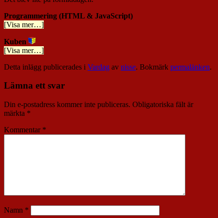
Programmering (HTML & JavaScript)
[Visa mer…]
Kuben
[Visa mer…]
Detta inlägg publicerades i
Vardag
av
nisse
. Bokmärk
permalänken
.
Lämna ett svar
Din e-postadress kommer inte publiceras.
Obligatoriska fält är
märkta
*
Kommentar
*
Namn
*