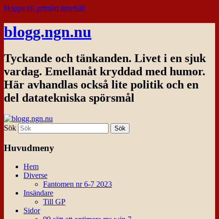
Hoppa till primärt innehåll
blogg.ngn.nu
Tyckande och tänkanden. Livet i en sjuk
vardag. Emellanåt kryddad med humor.
Här avhandlas också lite politik och en
del datatekniska spörsmål
Sök
Huvudmeny
Hem
Diverse
Fantomen nr 6-7 2023
Insändare
Till GP
Sidor