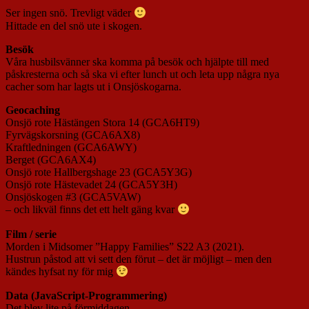
Ser ingen snö. Trevligt väder
Hittade en del snö ute i skogen.
Besök
Våra husbilsvänner ska komma på besök och hjälpte till med
påskresterna och så ska vi efter lunch ut och leta upp några nya
cacher som har lagts ut i Onsjöskogarna.
Geocaching
Onsjö rote Hästängen Stora 14 (GCA6HT9)
Fyrvägskorsning (GCA6AX8)
Kraftledningen (GCA6AWY)
Berget (GCA6AX4)
Onsjö rote Hallbergshage 23 (GCA5Y3G)
Onsjö rote Hästevadet 24 (GCA5Y3H)
Onsjöskogen #3 (GCA5VAW)
– och likväl finns det ett helt gäng kvar
Film / serie
Morden i Midsomer ”Happy Families” S22 A3 (2021).
Hustrun påstod att vi sett den förut – det är möjligt – men den
kändes hyfsat ny för mig
Data (JavaScript-Programmering)
Det blev lite på förmiddagen.