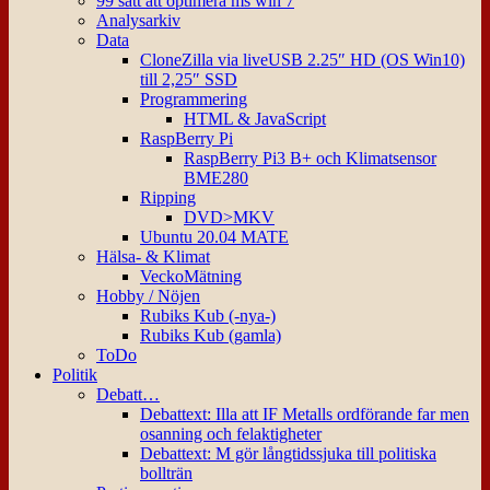
99 sätt att optimera ms win 7
Analysarkiv
Data
CloneZilla via liveUSB 2.25″ HD (OS Win10)
till 2,25″ SSD
Programmering
HTML & JavaScript
RaspBerry Pi
RaspBerry Pi3 B+ och Klimatsensor
BME280
Ripping
DVD>MKV
Ubuntu 20.04 MATE
Hälsa- & Klimat
VeckoMätning
Hobby / Nöjen
Rubiks Kub (-nya-)
Rubiks Kub (gamla)
ToDo
Politik
Debatt…
Debattext: Illa att IF Metalls ordförande far men
osanning och felaktigheter
Debattext: M gör långtidssjuka till politiska
bollträn