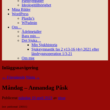
Partisympatier
Ideologitillhörighet
Mina Bilder
WordPress
PlugIn’s
WPadmin
Om…
Ädelmetaller
Bara min…
Det Sjuka…
Min Sjukhistoria
Sjukgymnastik fas 2 v13-16 (4v) 2021 efter
ländryggsoperation 1/3-21
Om mig
Inläggsnavigering
←
Föregående
Nästa
→
Måndag – Annandag Påsk
Publicerat
måndag 10 april 2023
av
nisse
[not: publicerad: 230311]