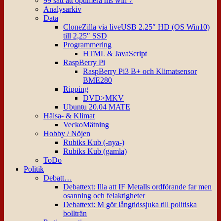
99 sätt att optimera ms win 7
Analysarkiv
Data
CloneZilla via liveUSB 2.25″ HD (OS Win10)
till 2,25″ SSD
Programmering
HTML & JavaScript
RaspBerry Pi
RaspBerry Pi3 B+ och Klimatsensor
BME280
Ripping
DVD>MKV
Ubuntu 20.04 MATE
Hälsa- & Klimat
VeckoMätning
Hobby / Nöjen
Rubiks Kub (-nya-)
Rubiks Kub (gamla)
ToDo
Politik
Debatt…
Debattext: Illa att IF Metalls ordförande far men
osanning och felaktigheter
Debattext: M gör långtidssjuka till politiska
bollträn