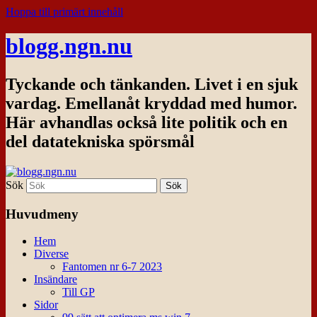
Hoppa till primärt innehåll
blogg.ngn.nu
Tyckande och tänkanden. Livet i en sjuk
vardag. Emellanåt kryddad med humor.
Här avhandlas också lite politik och en
del datatekniska spörsmål
Sök
Huvudmeny
Hem
Diverse
Fantomen nr 6-7 2023
Insändare
Till GP
Sidor