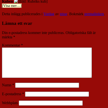
Kuben
[Visa mer…]
Detta inlägg publicerades i
Vardag
av
nisse
. Bokmärk
permalänken
.
Lämna ett svar
Din e-postadress kommer inte publiceras.
Obligatoriska fält är
märkta
*
Kommentar
*
Namn
*
E-postadress
*
Webbplats