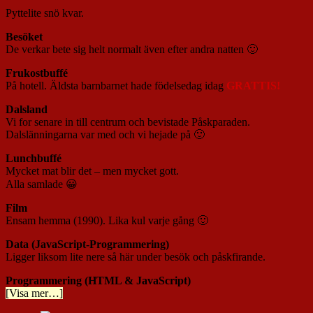
Pyttelite snö kvar.
Besöket
De verkar bete sig helt normalt även efter andra natten 🙂
Frukostbuffé
På hotell. Äldsta barnbarnet hade födelsedag idag
GRATTIS!
Dalsland
Vi for senare in till centrum och bevistade Påskparaden.
Dalslänningarna var med och vi hejade på 🙂
Lunchbuffé
Mycket mat blir det – men mycket gott.
Alla samlade 😀
Film
Ensam hemma (1990). Lika kul varje gång 🙂
Data (JavaScript-Programmering)
Ligger liksom lite nere så här under besök och påskfirande.
Programmering (HTML & JavaScript)
[Visa mer…]