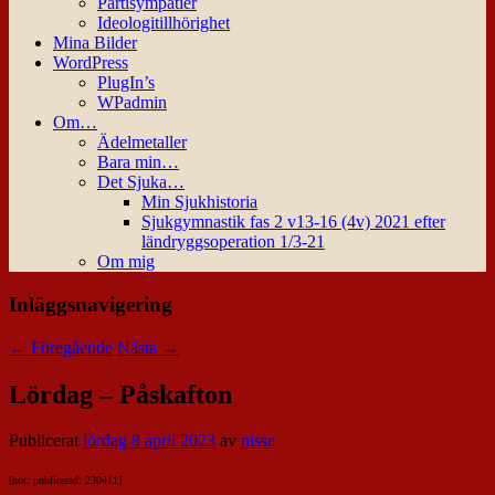
Partisympatier
Ideologitillhörighet
Mina Bilder
WordPress
PlugIn’s
WPadmin
Om…
Ädelmetaller
Bara min…
Det Sjuka…
Min Sjukhistoria
Sjukgymnastik fas 2 v13-16 (4v) 2021 efter
ländryggsoperation 1/3-21
Om mig
Inläggsnavigering
←
Föregående
Nästa
→
Lördag – Påskafton
Publicerat
lördag 8 april 2023
av
nisse
[not: publicerad: 230411]