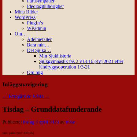
Partisympatier
Ideologitillhörighet
Mina Bilder
WordPress
PlugIn’s
WPadmin
Om…
Ädelmetaller
Bara min…
Det Sjuka…
Min Sjukhistoria
Sjukgymnastik fas 2 v13-16 (4v) 2021 efter
ländryggsoperation 1/3-21
Om mig
Inläggsnavigering
←
Föregående
Nästa
→
Tisdag – Grunddatafunderande
Publicerat
tisdag 4 april 2023
av
nisse
[not: publicerad: 230405]