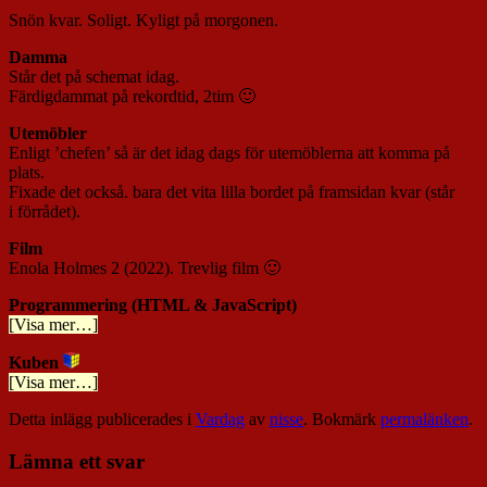
Snön kvar. Soligt. Kyligt på morgonen.
Damma
Står det på schemat idag.
Färdigdammat på rekordtid, 2tim 🙂
Utemöbler
Enligt ’chefen’ så är det idag dags för utemöblerna att komma på
plats.
Fixade det också. bara det vita lilla bordet på framsidan kvar (står
i förrådet).
Film
Enola Holmes 2 (2022). Trevlig film 🙂
Programmering (HTML & JavaScript)
[Visa mer…]
Kuben
[Visa mer…]
Detta inlägg publicerades i
Vardag
av
nisse
. Bokmärk
permalänken
.
Lämna ett svar