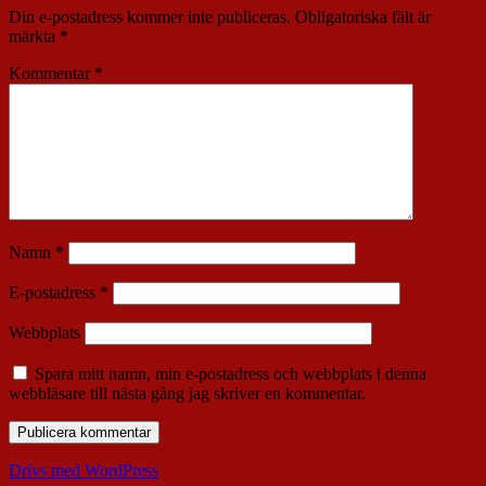
Din e-postadress kommer inte publiceras.
Obligatoriska fält är
märkta
*
Kommentar
*
Namn
*
E-postadress
*
Webbplats
Spara mitt namn, min e-postadress och webbplats i denna
webbläsare till nästa gång jag skriver en kommentar.
Drivs med WordPress