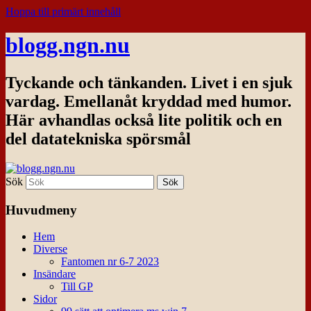
Hoppa till primärt innehåll
blogg.ngn.nu
Tyckande och tänkanden. Livet i en sjuk
vardag. Emellanåt kryddad med humor.
Här avhandlas också lite politik och en
del datatekniska spörsmål
Sök
Huvudmeny
Hem
Diverse
Fantomen nr 6-7 2023
Insändare
Till GP
Sidor