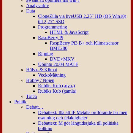
99 sätt att optimera ms win 7
Analysarkiv
Data
CloneZilla via liveUSB 2.25″ HD (OS Win10)
till 2,25″ SSD
Programmering
HTML & JavaScript
RaspBerry Pi
RaspBerry Pi3 B+ och Klimatsensor
BME280
Ripping
DVD>MKV
Ubuntu 20.04 MATE
Hälsa- & Klimat
VeckoMätning
Hobby / Nöjen
Rubiks Kub (-nya-)
Rubiks Kub (gamla)
ToDo
Politik
Debatt…
Debattext: Illa att IF Metalls ordförande far men
osanning och felaktigheter
Debattext: M gör långtidssjuka till politiska
bollträn