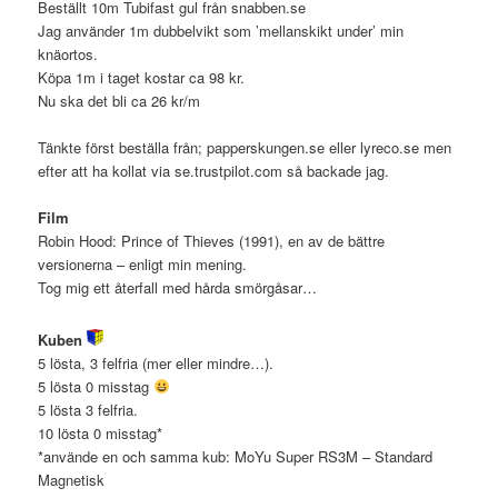
Beställt 10m Tubifast gul från snabben.se
Jag använder 1m dubbelvikt som ’mellanskikt under’ min
knäortos.
Köpa 1m i taget kostar ca 98 kr.
Nu ska det bli ca 26 kr/m
Tänkte först beställa från; papperskungen.se eller lyreco.se men
efter att ha kollat via se.trustpilot.com så backade jag.
Film
Robin Hood: Prince of Thieves (1991), en av de bättre
versionerna – enligt min mening.
Tog mig ett återfall med hårda smörgåsar…
Kuben
5 lösta, 3 felfria (mer eller mindre…).
5 lösta 0 misstag
5 lösta 3 felfria.
10 lösta 0 misstag*
*använde en och samma kub: MoYu Super RS3M – Standard
Magnetisk