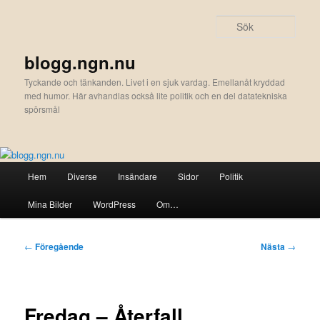
Hoppa
till
Sök
primärt
innehåll
blogg.ngn.nu
Tyckande och tänkanden. Livet i en sjuk vardag. Emellanåt kryddad
med humor. Här avhandlas också lite politik och en del datatekniska
spörsmål
Huvudmeny
Hem
Diverse
Insändare
Sidor
Politik
Mina Bilder
WordPress
Om…
Inläggsnavigering
←
Föregående
Nästa
→
Fredag – Återfall…