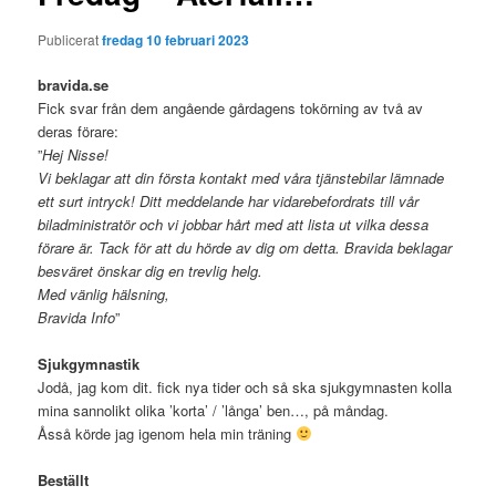
Publicerat
fredag 10 februari 2023
bravida.se
Fick svar från dem angående gårdagens tokörning av två av
deras förare:
”
Hej Nisse!
Vi beklagar att din första kontakt med våra tjänstebilar lämnade
ett surt intryck! Ditt meddelande har vidarebefordrats till vår
biladministratör och vi jobbar hårt med att lista ut vilka dessa
förare är. Tack för att du hörde av dig om detta. Bravida beklagar
besväret önskar dig en trevlig helg.
Med vänlig hälsning,
Bravida Info
”
Sjukgymnastik
Jodå, jag kom dit. fick nya tider och så ska sjukgymnasten kolla
mina sannolikt olika ’korta’ / ’långa’ ben…, på måndag.
Åsså körde jag igenom hela min träning
Beställt