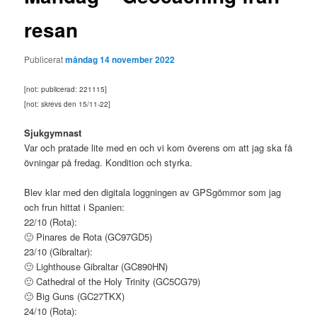
resan
Publicerat
måndag 14 november 2022
[not: publicerad: 221115]
[not: skrevs den 15/11-22]
Sjukgymnast
Var och pratade lite med en och vi kom överens om att jag ska få
övningar på fredag. Kondition och styrka.
Blev klar med den digitala loggningen av GPSgömmor som jag
och frun hittat i Spanien:
22/10 (Rota):
🙂 Pinares de Rota (GC97GD5)
23/10 (Gibraltar):
🙂 Lighthouse Gibraltar (GC890HN)
🙂 Cathedral of the Holy Trinity (GC5CG79)
🙂 Big Guns (GC27TKX)
24/10 (Rota):