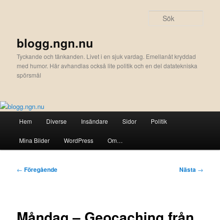
Hoppa
till
Sök
primärt
innehåll
blogg.ngn.nu
Tyckande och tänkanden. Livet i en sjuk vardag. Emellanåt kryddad
med humor. Här avhandlas också lite politik och en del datatekniska
spörsmål
Huvudmeny
Hem
Diverse
Insändare
Sidor
Politik
Mina Bilder
WordPress
Om…
Inläggsnavigering
←
Föregående
Nästa
→
Måndag – Geocaching från