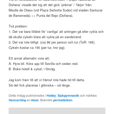
Doñana’ visade det sig att det gick ’pråmar’ / ’färjor’ från:
Meulle de Olaso (vid Plaza Señorita Sudor) vid staden Sanlucar
de Barrameda) <> Punta del Bajo (Doñana).
Två problem:
1. Det var bara tillåtet för ’vanliga’ att antingen gå eller cykla och
då skulle cykeln klara att cykla på en sandstrand.
2. Det var inte billigt: (ca) 8€ per person och tur (ToR: 16€).
Cykeln kostar ca 15€ (per tur, tror jag).
Ett annat alternativ vore att;
A: Hyra bil. Köra upp till Sevilla och sedan ned.
B. Boka hotell & cykel, i förväg.
Jag kom fram till att vi främst inte hade tid till detta.
Så det fick placeras i glömska – så länge.
Detta inlägg publicerades i
Hobby
,
Sjukgymnastik
och märktes
Geocaching
av
nisse
. Bokmärk
permalänken
.