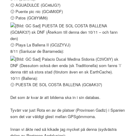
🙂 AGUADULCE (GC46JG7)
🙂 Puente pic nic (GC4M0DF)
🙂 Patos (GC8Y9M6)
PUESTA DE SOL COSTA BALLENA
(GC8AK37) sk DNF (Återkom till denna den 10/11 – och fann
den)
🙂 Playa La Ballena II (GC2ZYVJ)
8/11 (Sanlucar de Barrameda):
Palacio Ducal Medina Sidonia (C3VC6Y) sk
DNF (Dessutom också den enda (sk Traditionella) som fanns ’i’
denna rätt så stora stad (förutom även en sk EarthCache).
10/11 (Ballena):
🙂 PUESTA DE SOL COSTA BALLENA (GC8AK37)
Det som är kvar är att bilderna ska in i sin databas.
Tyvärr var just Rota en av de platser (Provinsen Gadiz) i Spanien
som det var väldigt glest mellan GPSgömmorna.
Innan vi åkte ned så kikade jag mycket på denna (sydvästra
delen av Regionen Andalusien):