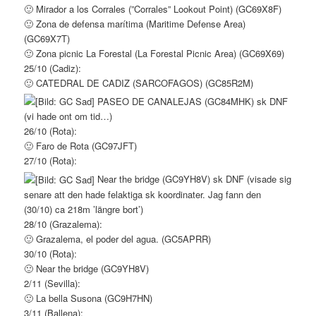
🙂 Mirador a los Corrales (”Corrales” Lookout Point) (GC69X8F)
🙂 Zona de defensa marítima (Maritime Defense Area)
(GC69X7T)
🙂 Zona picnic La Forestal (La Forestal Picnic Area) (GC69X69)
25/10 (Cadiz):
🙂 CATEDRAL DE CADIZ (SARCOFAGOS) (GC85R2M)
PASEO DE CANALEJAS (GC84MHK) sk DNF
(vi hade ont om tid…)
26/10 (Rota):
🙂 Faro de Rota (GC97JFT)
27/10 (Rota):
Near the bridge (GC9YH8V) sk DNF (visade sig
senare att den hade felaktiga sk koordinater. Jag fann den
(30/10) ca 218m ’längre bort’)
28/10 (Grazalema):
🙂 Grazalema, el poder del agua. (GC5APRR)
30/10 (Rota):
🙂 Near the bridge (GC9YH8V)
2/11 (Sevilla):
🙂 La bella Susona (GC9H7HN)
3/11 (Ballena):