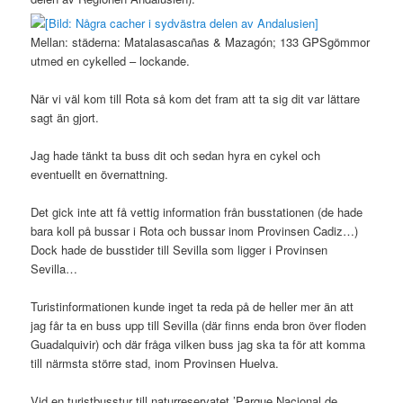
Mellan: städerna: Matalasascañas & Mazagón; 133 GPSgömmor
utmed en cykelled – lockande.
När vi väl kom till Rota så kom det fram att ta sig dit var lättare
sagt än gjort.
Jag hade tänkt ta buss dit och sedan hyra en cykel och
eventuellt en övernattning.
Det gick inte att få vettig information från busstationen (de hade
bara koll på bussar i Rota och bussar inom Provinsen Cadiz…)
Dock hade de busstider till Sevilla som ligger i Provinsen
Sevilla…
Turistinformationen kunde inget ta reda på de heller mer än att
jag får ta en buss upp till Sevilla (där finns enda bron över floden
Guadalquivir) och där fråga vilken buss jag ska ta för att komma
till närmsta större stad, inom Provinsen Huelva.
Vid en turistbusstur till naturreservatet ’Parque Nacional de