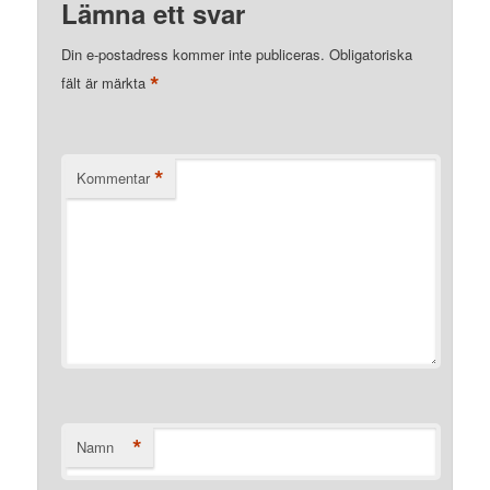
Lämna ett svar
Din e-postadress kommer inte publiceras.
Obligatoriska
*
fält är märkta
*
Kommentar
*
Namn