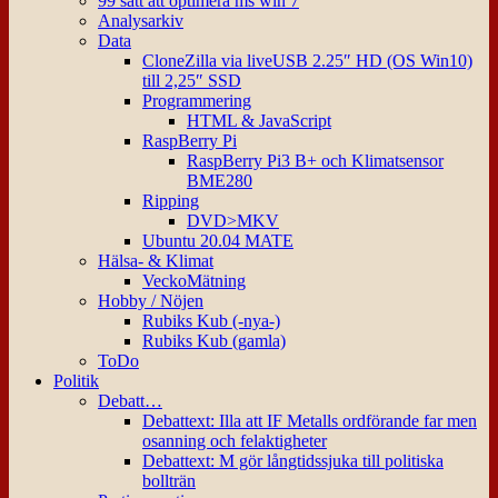
99 sätt att optimera ms win 7
Analysarkiv
Data
CloneZilla via liveUSB 2.25″ HD (OS Win10)
till 2,25″ SSD
Programmering
HTML & JavaScript
RaspBerry Pi
RaspBerry Pi3 B+ och Klimatsensor
BME280
Ripping
DVD>MKV
Ubuntu 20.04 MATE
Hälsa- & Klimat
VeckoMätning
Hobby / Nöjen
Rubiks Kub (-nya-)
Rubiks Kub (gamla)
ToDo
Politik
Debatt…
Debattext: Illa att IF Metalls ordförande far men
osanning och felaktigheter
Debattext: M gör långtidssjuka till politiska
bollträn