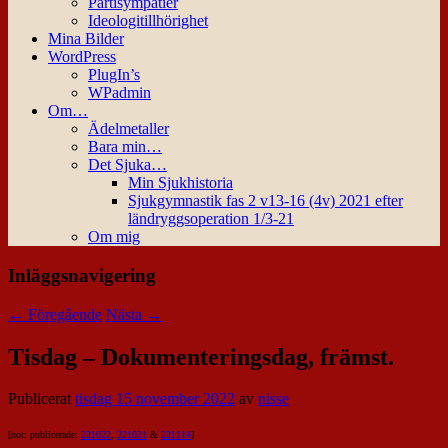
Partisympatier
Ideologitillhörighet
Mina Bilder
WordPress
PlugIn’s
WPadmin
Om…
Ädelmetaller
Bara min…
Det Sjuka…
Min Sjukhistoria
Sjukgymnastik fas 2 v13-16 (4v) 2021 efter
ländryggsoperation 1/3-21
Om mig
Inläggsnavigering
←
Föregående
Nästa
→
Tisdag – Dokumenteringsdag, främst.
Publicerat
tisdag 15 november 2022
av
nisse
[not: publicerade:
221022
,
221021
&
221114
]