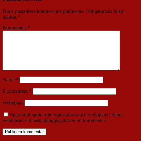
Din e-postadress kommer inte publiceras.
Obligatoriska fält är
märkta
*
Kommentar
*
Namn
*
E-postadress
*
Webbplats
Spara mitt namn, min e-postadress och webbplats i denna
webbläsare till nästa gång jag skriver en kommentar.