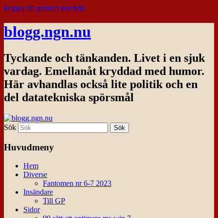
Hoppa till primärt innehåll
blogg.ngn.nu
Tyckande och tänkanden. Livet i en sjuk
vardag. Emellanåt kryddad med humor.
Här avhandlas också lite politik och en
del datatekniska spörsmål
Sök
Huvudmeny
Hem
Diverse
Fantomen nr 6-7 2023
Insändare
Till GP
Sidor