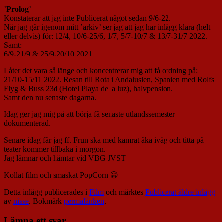
’
Prolog
’
Konstaterar att jag inte Publicerat något sedan 9/6-22.
När jag går igenom mitt ’arkiv’ ser jag att jag har inlägg klara (helt
eller delvis) för: 12/4, 10/6-25/6, 1/7, 5/7-10/7 & 13/7-31/7 2022.
Samt:
6/9-21/9 & 25/9-20/10 2021
Låter det vara så länge och koncentrerar mig att få ordning på:
21/10-15/11 2022. Resan till Rota i Andalusien, Spanien med Rolfs
Flyg & Buss 23d (Hotel Playa de la luz), halvpension.
Samt den nu senaste dagarna.
Idag ger jag mig på att börja få senaste utlandssemester
dokumenterad.
Senare idag får jag ff. Frun ska med kamrat åka iväg och titta på
teater kommer tillbaka i morgon.
Jag lämnar och hämtar vid VBG JVST
Kollat film och smaskat PopCorn 😀
Detta inlägg publicerades i
Film
och märktes
Publicerat äldre inlägg
av
nisse
. Bokmärk
permalänken
.
Lämna ett svar