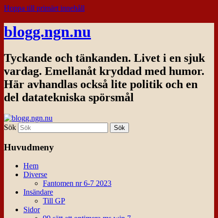
Hoppa till primärt innehåll
blogg.ngn.nu
Tyckande och tänkanden. Livet i en sjuk
vardag. Emellanåt kryddad med humor.
Här avhandlas också lite politik och en
del datatekniska spörsmål
Sök
Huvudmeny
Hem
Diverse
Fantomen nr 6-7 2023
Insändare
Till GP
Sidor