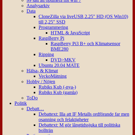
99 sätt att optimera ms win 7
Analysarkiv
Data
CloneZilla via liveUSB 2.25″ HD (OS Win10)
till 2,25″ SSD
Programmering
HTML & JavaScript
RaspBerry Pi
RaspBerry Pi3 B+ och Klimatsensor
BME280
Ripping
DVD>MKV
Ubuntu 20.04 MATE
Hälsa- & Klimat
VeckoMätning
Hobby / Nöjen
Rubiks Kub (-nya-)
Rubiks Kub (gamla)
ToDo
Politik
Debatt…
Debattext: Illa att IF Metalls ordförande far men
osanning och felaktigheter
Debattext: M gör långtidssjuka till politiska
bollträn