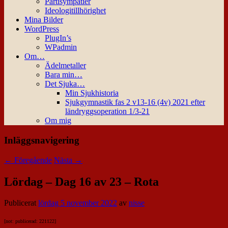
Partisympatier
Ideologitillhörighet
Mina Bilder
WordPress
PlugIn’s
WPadmin
Om…
Ädelmetaller
Bara min…
Det Sjuka…
Min Sjukhistoria
Sjukgymnastik fas 2 v13-16 (4v) 2021 efter
ländryggsoperation 1/3-21
Om mig
Inläggsnavigering
←
Föregående
Nästa
→
Lördag – Dag 16 av 23 – Rota
Publicerat
lördag 5 november 2022
av
nisse
[not: publicerad: 221122]