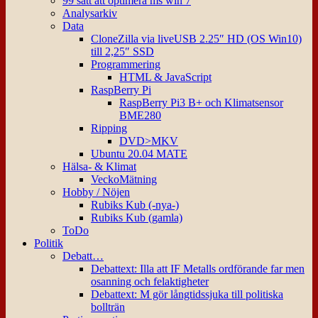
99 sätt att optimera ms win 7
Analysarkiv
Data
CloneZilla via liveUSB 2.25″ HD (OS Win10)
till 2,25″ SSD
Programmering
HTML & JavaScript
RaspBerry Pi
RaspBerry Pi3 B+ och Klimatsensor
BME280
Ripping
DVD>MKV
Ubuntu 20.04 MATE
Hälsa- & Klimat
VeckoMätning
Hobby / Nöjen
Rubiks Kub (-nya-)
Rubiks Kub (gamla)
ToDo
Politik
Debatt…
Debattext: Illa att IF Metalls ordförande far men
osanning och felaktigheter
Debattext: M gör långtidssjuka till politiska
bollträn