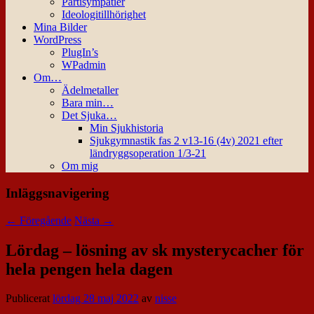
Partisympatier
Ideologitillhörighet
Mina Bilder
WordPress
PlugIn’s
WPadmin
Om…
Ädelmetaller
Bara min…
Det Sjuka…
Min Sjukhistoria
Sjukgymnastik fas 2 v13-16 (4v) 2021 efter
ländryggsoperation 1/3-21
Om mig
Inläggsnavigering
←
Föregående
Nästa
→
Lördag – lösning av sk mysterycacher för
hela pengen hela dagen
Publicerat
lördag 28 maj 2022
av
nisse