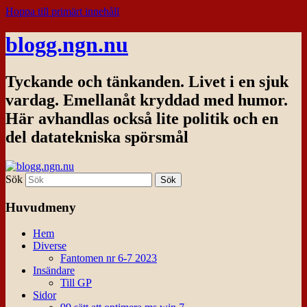
Hoppa till primärt innehåll
blogg.ngn.nu
Tyckande och tänkanden. Livet i en sjuk
vardag. Emellanåt kryddad med humor.
Här avhandlas också lite politik och en
del datatekniska spörsmål
Sök
Huvudmeny
Hem
Diverse
Fantomen nr 6-7 2023
Insändare
Till GP
Sidor