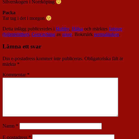
Silverskogen i Norrköping
Packa
Tar tag i det i morgon
Detta inlägg publicerades i
Hobby
,
Hälsa
och märktes
fatigue
(hjärntrötthet)
,
Geocaching
av
nisse
. Bokmärk
permalänken
.
Lämna ett svar
Din e-postadress kommer inte publiceras.
Obligatoriska fält är
märkta
*
Kommentar
*
Namn
*
E-postadress
*