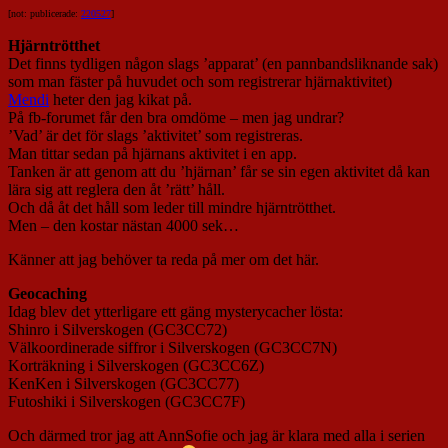
[not: publicerade:
220527
]
Hjärntrötthet
Det finns tydligen någon slags ’apparat’ (en pannbandsliknande sak)
som man fäster på huvudet och som registrerar hjärnaktivitet)
Mendi
heter den jag kikat på.
På fb-forumet får den bra omdöme – men jag undrar?
’Vad’ är det för slags ’aktivitet’ som registreras.
Man tittar sedan på hjärnans aktivitet i en app.
Tanken är att genom att du ’hjärnan’ får se sin egen aktivitet då kan
lära sig att reglera den åt ’rätt’ håll.
Och då åt det håll som leder till mindre hjärntrötthet.
Men – den kostar nästan 4000 sek…
Känner att jag behöver ta reda på mer om det här.
Geocaching
Idag blev det ytterligare ett gäng mysterycacher lösta:
Shinro i Silverskogen (GC3CC72)
Välkoordinerade siffror i Silverskogen (GC3CC7N)
Korträkning i Silverskogen (GC3CC6Z)
KenKen i Silverskogen (GC3CC77)
Futoshiki i Silverskogen (GC3CC7F)
Och därmed tror jag att AnnSofie och jag är klara med alla i serien