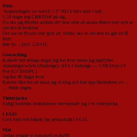
Data
’Repareringen’ av win10 2.5″ HD’n blev klar i natt…
1,59 dagar tog CHKDSK på sig.
Nu ska jag försöka avsluta det hela utan att skada disken mer och se
om den är brukbar.
Det var en fil som inte gick att ’rädda’ ska se om den nu går att få
fram:
Inte än… [not: 220331]
Geocaching
Kollade hur många dagar jag har kvar innan jag uppfyller
utmaningscachen (challenge): NFA Challenge — 1200 Days Of
Fun (GC8HBPC)
Jag har 40 dagar kvar.
Kanske lika bra att masa sig ut idag och leta upp åtminstone en…
… bidde ingen.
Vinterjacka
Enligt hustruns instruktioner investerade jag i en vinterjacka.
LEGO
Gick runt och hittade lite prisnedsatt LEGO…
Mat
Sedan festade vi loss med en buffé.