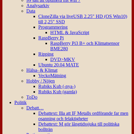
99 sätt att optimera ms win 7
Analysarkiv
Data
CloneZilla via liveUSB 2.25″ HD (OS Win10)
till 2,25″ SSD
Programmering
HTML & JavaScript
RaspBerry Pi
RaspBerry Pi3 B+ och Klimatsensor
BME280
Ripping
DVD>MKV
Ubuntu 20.04 MATE
Hälsa- & Klimat
VeckoMätning
Hobby / Nöjen
Rubiks Kub (-nya-)
Rubiks Kub (gamla)
ToDo
Politik
Debatt…
Debattext: Illa att IF Metalls ordförande far men
osanning och felaktigheter
Debattext: M gör långtidssjuka till politiska
bollträn