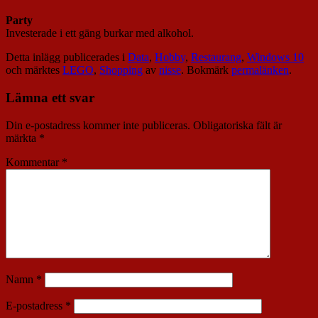
Party
Investerade i ett gäng burkar med alkohol.
Detta inlägg publicerades i
Data
,
Hobby
,
Restaurang
,
Windows 10
och märktes
LEGO
,
Shopping
av
nisse
. Bokmärk
permalänken
.
Lämna ett svar
Din e-postadress kommer inte publiceras.
Obligatoriska fält är
märkta
*
Kommentar
*
Namn
*
E-postadress
*