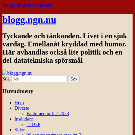
Hoppa till primärt innehåll
blogg.ngn.nu
Tyckande och tänkanden. Livet i en sjuk
vardag. Emellanåt kryddad med humor.
Här avhandlas också lite politik och en
del datatekniska spörsmål
Sök
Huvudmeny
Hem
Diverse
Fantomen nr 6-7 2023
Insändare
Till GP
Sidor