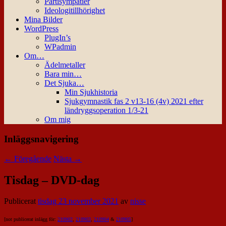
Partisympatier
Ideologitillhörighet
Mina Bilder
WordPress
PlugIn’s
WPadmin
Om…
Ädelmetaller
Bara min…
Det Sjuka…
Min Sjukhistoria
Sjukgymnastik fas 2 v13-16 (4v) 2021 efter
ländryggsoperation 1/3-21
Om mig
Inläggsnavigering
←
Föregående
Nästa
→
Tisdag – DVD-dag
Publicerat
tisdag 23 november 2021
av
nisse
[not publicerat inlägg för:
210902
,
210903
,
210904
&
210905
]