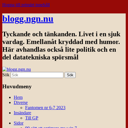
Hoppa till primärt innehåll
blogg.ngn.nu
Tyckande och tänkanden. Livet i en sjuk
vardag. Emellanåt kryddad med humor.
Här avhandlas också lite politik och en
del datatekniska spörsmål
Sök
Huvudmeny
Hem
Diverse
Fantomen nr 6-7 2023
Insändare
Till GP
Sidor