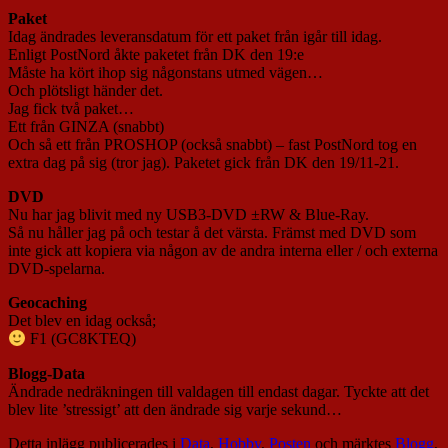
Paket
Idag ändrades leveransdatum för ett paket från igår till idag.
Enligt PostNord åkte paketet från DK den 19:e
Måste ha kört ihop sig någonstans utmed vägen…
Och plötsligt händer det.
Jag fick två paket…
Ett från GINZA (snabbt)
Och så ett från PROSHOP (också snabbt) – fast PostNord tog en
extra dag på sig (tror jag). Paketet gick från DK den 19/11-21.
DVD
Nu har jag blivit med ny USB3-DVD ±RW & Blue-Ray.
Så nu håller jag på och testar å det värsta. Främst med DVD som
inte gick att kopiera via någon av de andra interna eller / och externa
DVD-spelarna.
Geocaching
Det blev en idag också;
F1 (GC8KTEQ)
Blogg-Data
Ändrade nedräkningen till valdagen till endast dagar. Tyckte att det
blev lite ’stressigt’ att den ändrade sig varje sekund…
Detta inlägg publicerades i
Data
,
Hobby
,
Posten
och märktes
Blogg
,