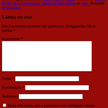
DVD>mkv
,
Geocaching
,
Publicerat äldre inlägg
av
nisse
. Bokmärk
permalänken
.
Lämna ett svar
Din e-postadress kommer inte publiceras.
Obligatoriska fält är
märkta
*
Kommentar
*
Namn
*
E-postadress
*
Webbplats
Spara mitt namn, min e-postadress och webbplats i denna