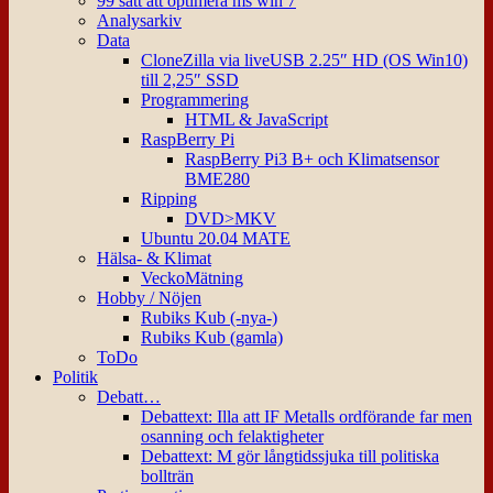
99 sätt att optimera ms win 7
Analysarkiv
Data
CloneZilla via liveUSB 2.25″ HD (OS Win10)
till 2,25″ SSD
Programmering
HTML & JavaScript
RaspBerry Pi
RaspBerry Pi3 B+ och Klimatsensor
BME280
Ripping
DVD>MKV
Ubuntu 20.04 MATE
Hälsa- & Klimat
VeckoMätning
Hobby / Nöjen
Rubiks Kub (-nya-)
Rubiks Kub (gamla)
ToDo
Politik
Debatt…
Debattext: Illa att IF Metalls ordförande far men
osanning och felaktigheter
Debattext: M gör långtidssjuka till politiska
bollträn